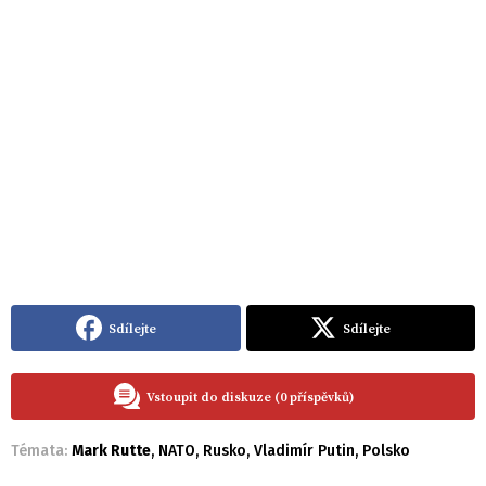
Sdílejte
Sdílejte
Vstoupit do diskuze (0 příspěvků)
Témata:
Mark Rutte
,
NATO
,
Rusko
,
Vladimír Putin
,
Polsko