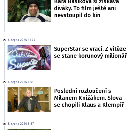
Bára Basiková si získává
diváky. To film ještě ani
nevstoupil do kin
8. srpna 2026 11:04
SuperStar se vrací. Z vítěze
se stane korunový milionář
8. srpna 2026 9:51
Poslední rozloučení s
Milanem Knížákem. Slova
se chopili Klaus a Klempíř
8. srpna 2026 8:37