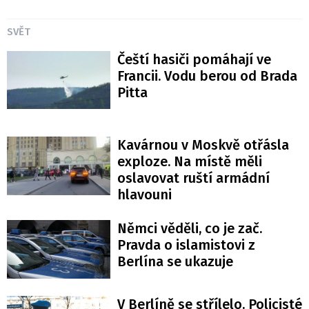
SVĚT
Čeští hasiči pomáhají ve
Francii. Vodu berou od Brada
Pitta
Kavárnou v Moskvě otřásla
exploze. Na místě měli
oslavovat ruští armádní
hlavouni
Němci věděli, co je zač.
Pravda o islamistovi z
Berlína se ukazuje
V Berlíně se střílelo. Policisté