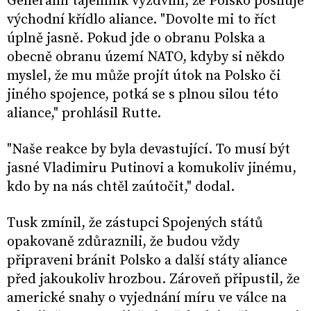
Generální tajemník vyzdvihl, že Polsko posiluje
východní křídlo aliance. "Dovolte mi to říct
úplně jasně. Pokud jde o obranu Polska a
obecně obranu území NATO, kdyby si někdo
myslel, že mu může projít útok na Polsko či
jiného spojence, potká se s plnou silou této
aliance," prohlásil Rutte.
"Naše reakce by byla devastující. To musí být
jasné Vladimiru Putinovi a komukoliv jinému,
kdo by na nás chtěl zaútočit," dodal.
Tusk zmínil, že zástupci Spojených států
opakovaně zdůraznili, že budou vždy
připraveni bránit Polsko a další státy aliance
před jakoukoliv hrozbou. Zároveň připustil, že
americké snahy o vyjednání míru ve válce na