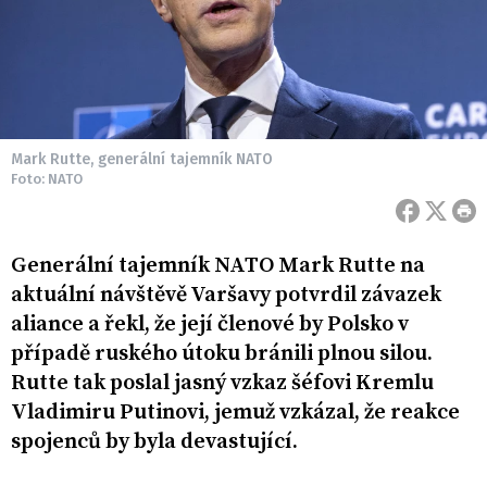
Mark Rutte, generální tajemník NATO
Foto: NATO
Generální tajemník NATO Mark Rutte na
aktuální návštěvě Varšavy potvrdil závazek
aliance a řekl, že její členové by Polsko v
případě ruského útoku bránili plnou silou.
Rutte tak poslal jasný vzkaz šéfovi Kremlu
Vladimiru Putinovi, jemuž vzkázal, že reakce
spojenců by byla devastující.