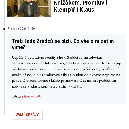
Knížákem. Promluvil
Klempíř i Klaus
7. srpna 2026 11:20
Třetí řada Zrádců se blíží. Co vše o ní zatím
víme?
Úspěšná detektivní reality show Zrádci se na televizní
obrazovky vrátí již letos v září, kdy televize Prima odstartuje její
očekávanou třetí řadu. Přesné datum sice ještě nebylo oficiálně
zveřejněno, ale premiérové díly se budou objevovat nejprve na
placené streamovací službě prima+ a s týdenním zpožděním
pak také v klasickém televizním vysílání.
Zdroj:
Libor Novák
DALŠÍ ZPRÁVY