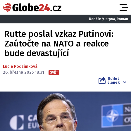
Neděle 9. srpna, Roman
Rutte poslal vzkaz Putinovi:
Zaútočte na NATO a reakce
bude devastující
Lucie Podzimková
26. března 2025 18:31
SVĚT
Sdílet
článek