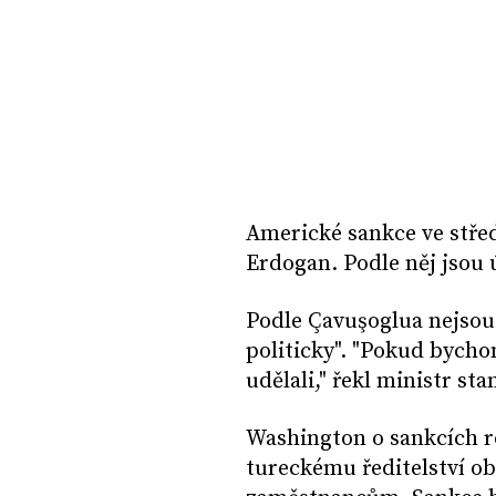
Americké sankce ve stře
Erdogan. Podle něj jsou
Podle Çavuşoglua nejsou
politicky". "Pokud bycho
udělali," řekl ministr sta
Washington o sankcích r
tureckému ředitelství ob