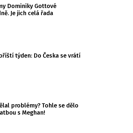
my Dominiky Gottové
ně. Je jich celá řada
příští týden: Do Česka se vrátí
ělal problémy? Tohle se dělo
vatbou s Meghan!