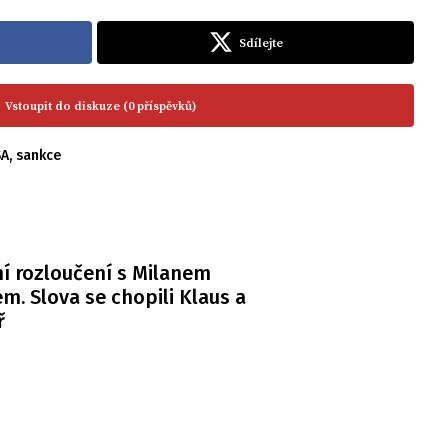
Sdílejte
Vstoupit do diskuze (0 příspěvků)
SA
,
sankce
í rozloučení s Milanem
m. Slova se chopili Klaus a
ř