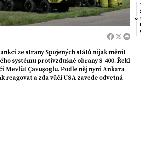
ankcí ze strany Spojených států nijak měnit
kého systému protivzdušné obrany S-400. Řekl
čí Mevlüt Çavuşoglu. Podle něj nyní Ankara
ak reagovat a zda vůči USA zavede odvetná