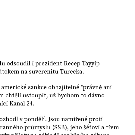
du odsoudil i prezident Recep Tayyip
 útokem na suverenitu Turecka.
 americké sankce obhajitelné "právně ani
m chtěli ustoupit, už bychom to dávno
nici Kanal 24.
ozhodl v pondělí. Jsou namířené proti
ranného průmyslu (SSB), jeho šéfovi a třem