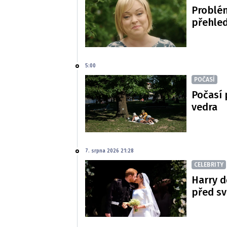
Problé
přehled
5:00
POČASÍ
Počasí 
vedra
7. srpna 2026 21:28
CELEBRITY
Harry d
před s