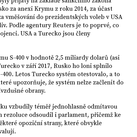
ly přijaty na základě sankčního zákona
sko za anexi Krymu z roku 2014, za účast
 za vměšování do prezidentských voleb v USA
liv. Podle agentury Reuters je to poprvé, co
pojenci. USA a Turecko jsou členy
u S-400 v hodnotě 2,5 miliardy dolarů (asi
urecko v září 2017, Rusko ho loni splnilo
400. Letos Turecko systém otestovalo, a to
teré upozorňuje, že systém nelze začlenit do
ivzdušné obrany.
cku vzbudily téměř jednohlasně odmítavou
ím rezoluce odsoudil i parlament, přičemž ke
některé opoziční strany, které obvykle
alují.