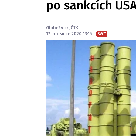
po sankcích US
Globe24.cz
,
ČTK
17. prosince 2020 13:15
SVĚT