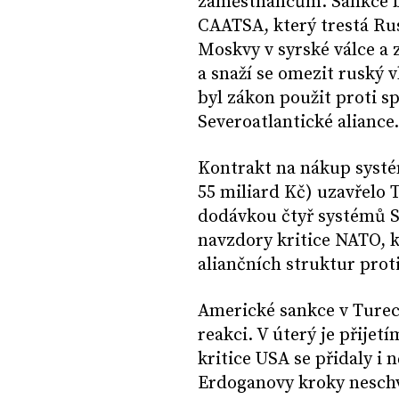
zaměstnancům. Sankce by
CAATSA, který trestá Ru
Moskvy v syrské válce a
a snaží se omezit ruský v
byl zákon použit proti s
Severoatlantické aliance.
Kontrakt na nákup systém
55 miliard Kč) uzavřelo T
dodávkou čtyř systémů S-
navzdory kritice NATO, k
aliančních struktur prot
Americké sankce v Ture
reakci. V úterý je přijet
kritice USA se přidaly i 
Erdoganovy kroky neschv