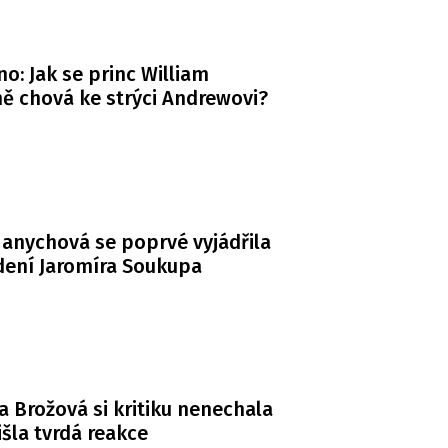
o: Jak se princ William
ě chová ke strýci Andrewovi?
anychová se poprvé vyjádřila
dení Jaromíra Soukupa
a Brožová si kritiku nenechala
řišla tvrdá reakce