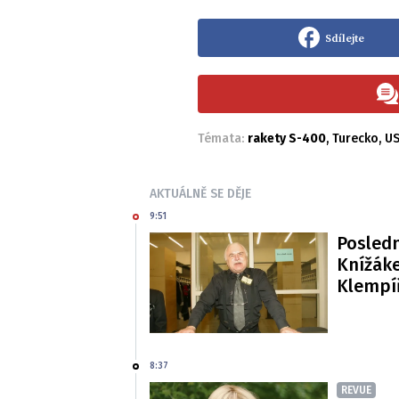
Sdílejte
Témata:
rakety S-400
,
Turecko
,
U
AKTUÁLNĚ SE DĚJE
9:51
Posledn
Knížáke
Klempí
8:37
REVUE