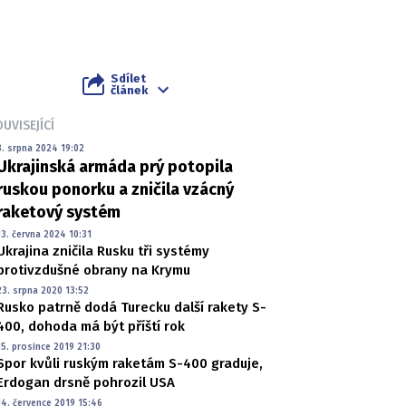
Sdílet
článek
UVISEJÍCÍ
3. srpna 2024 19:02
Ukrajinská armáda prý potopila
ruskou ponorku a zničila vzácný
raketový systém
13. června 2024 10:31
Ukrajina zničila Rusku tři systémy
protivzdušné obrany na Krymu
23. srpna 2020 13:52
Rusko patrně dodá Turecku další rakety S-
400, dohoda má být příští rok
15. prosince 2019 21:30
Spor kvůli ruským raketám S-400 graduje,
Erdogan drsně pohrozil USA
14. července 2019 15:46