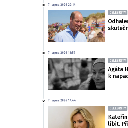
7. srpna 2026 20:14
CELEBRITY
Odhalen
skutečn
7. srpna 2026 18:59
CELEBRITY
Agáta H
k napa
7. srpna 2026 17:44
CELEBRITY
Kateřin
líbit. P