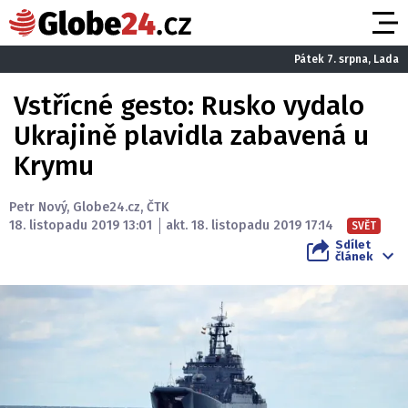
Pátek 7. srpna, Lada
Vstřícné gesto: Rusko vydalo
Ukrajině plavidla zabavená u
Krymu
Petr Nový
,
Globe24.cz
,
ČTK
18. listopadu 2019 13:01
akt. 18. listopadu 2019 17:14
SVĚT
Sdílet
článek