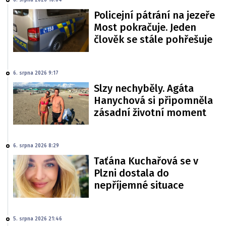
6. srpna 2026 10:04
Policejní pátrání na jezeře
Most pokračuje. Jeden
člověk se stále pohřešuje
6. srpna 2026 9:17
Slzy nechyběly. Agáta
Hanychová si připomněla
zásadní životní moment
6. srpna 2026 8:29
Taťána Kuchařová se v
Plzni dostala do
nepříjemné situace
5. srpna 2026 21:46