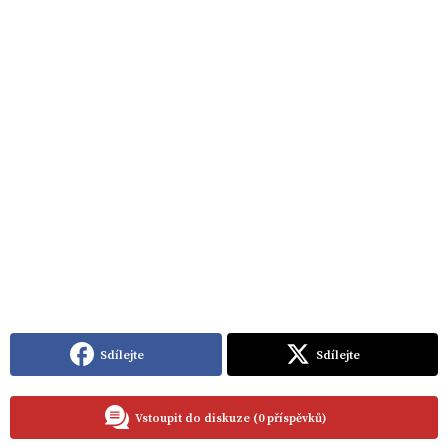
Sdílejte
Sdílejte
Vstoupit do diskuze (0 příspěvků)