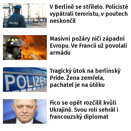
V Berlíně se střílelo. Policisté
vypátrali teroristu, v poutech
neskončil
Masivní požáry ničí západní
Evropu. Ve Francii už povolali
armádu
Tragický útok na berlínský
Pride. Žena zemřela,
pachatel je na útěku
Fico se opět rozčílil kvůli
Ukrajině. Svou roli sehrál i
francouzský diplomat