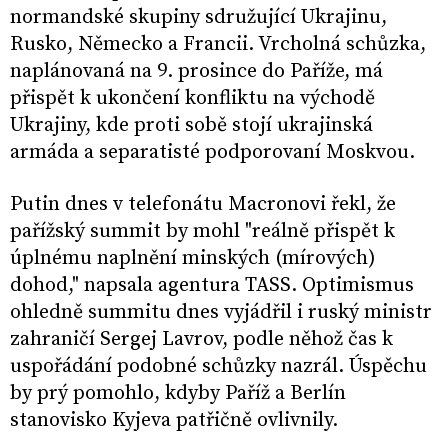
normandské skupiny sdružující Ukrajinu,
Rusko, Německo a Francii. Vrcholná schůzka,
naplánovaná na 9. prosince do Paříže, má
přispět k ukončení konfliktu na východě
Ukrajiny, kde proti sobě stojí ukrajinská
armáda a separatisté podporovaní Moskvou.
Putin dnes v telefonátu Macronovi řekl, že
pařížský summit by mohl "reálně přispět k
úplnému naplnění minských (mírových)
dohod," napsala agentura TASS. Optimismus
ohledně summitu dnes vyjádřil i ruský ministr
zahraničí Sergej Lavrov, podle něhož čas k
uspořádání podobné schůzky nazrál. Úspěchu
by prý pomohlo, kdyby Paříž a Berlín
stanovisko Kyjeva patřičně ovlivnily.