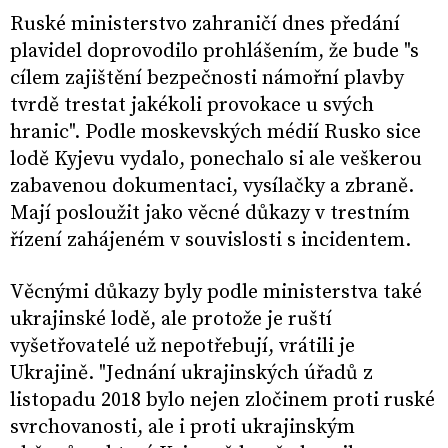
Ruské ministerstvo zahraničí dnes předání
plavidel doprovodilo prohlášením, že bude "s
cílem zajištění bezpečnosti námořní plavby
tvrdě trestat jakékoli provokace u svých
hranic". Podle moskevských médií Rusko sice
lodě Kyjevu vydalo, ponechalo si ale veškerou
zabavenou dokumentaci, vysílačky a zbraně.
Mají posloužit jako věcné důkazy v trestním
řízení zahájeném v souvislosti s incidentem.
Věcnými důkazy byly podle ministerstva také
ukrajinské lodě, ale protože je ruští
vyšetřovatelé už nepotřebují, vrátili je
Ukrajině. "Jednání ukrajinských úřadů z
listopadu 2018 bylo nejen zločinem proti ruské
svrchovanosti, ale i proti ukrajinským