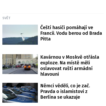
SVĚT
Čeští hasiči pomáhají ve
Francii. Vodu berou od Brada
Pitta
Kavárnou v Moskvě otřásla
exploze. Na místě měli
oslavovat ruští armádní
hlavouni
Němci věděli, co je zač.
Pravda o islamistovi z
Berlína se ukazuje