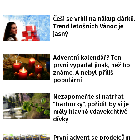
Češi se vrhli na nákup dárků.
Trend letošních Vánoc je
jasný
Adventní kalendář? Ten
první vypadal jinak, než ho
známe. A nebyl příliš
populární
Nezapomeňte si natrhat
"barborky", pořídit by si je
měly hlavně vdavekchtivé
dívky
První advent se prodejcům