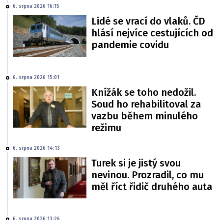
6. srpna 2026 16:15
Lidé se vrací do vlaků. ČD
hlásí nejvíce cestujících od
pandemie covidu
6. srpna 2026 15:01
Knížák se toho nedožil.
Soud ho rehabilitoval za
vazbu během minulého
režimu
6. srpna 2026 14:13
Turek si je jistý svou
nevinou. Prozradil, co mu
měl říct řidič druhého auta
6. srpna 2026 13:26