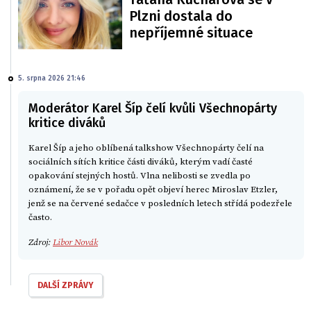
Plzni dostala do
nepříjemné situace
5. srpna 2026 21:46
Moderátor Karel Šíp čelí kvůli Všechnopárty
kritice diváků
Karel Šíp a jeho oblíbená talkshow Všechnopárty čelí na
sociálních sítích kritice části diváků, kterým vadí časté
opakování stejných hostů. Vlna nelibosti se zvedla po
oznámení, že se v pořadu opět objeví herec Miroslav Etzler,
jenž se na červené sedačce v posledních letech střídá podezřele
často.
Zdroj:
Libor Novák
DALŠÍ ZPRÁVY