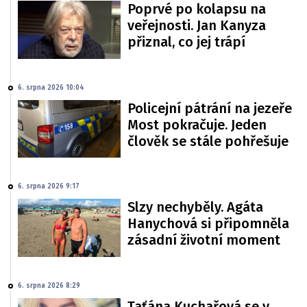
Poprvé po kolapsu na
veřejnosti. Jan Kanyza
přiznal, co jej trápí
6. srpna 2026 10:04
Policejní pátrání na jezeře
Most pokračuje. Jeden
člověk se stále pohřešuje
6. srpna 2026 9:17
Slzy nechyběly. Agáta
Hanychová si připomněla
zásadní životní moment
6. srpna 2026 8:29
Taťána Kuchařová se v