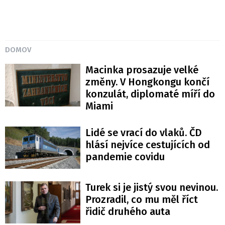
DOMOV
Macinka prosazuje velké
změny. V Hongkongu končí
konzulát, diplomaté míří do
Miami
Lidé se vrací do vlaků. ČD
hlásí nejvíce cestujících od
pandemie covidu
Turek si je jistý svou nevinou.
Prozradil, co mu měl říct
řidič druhého auta