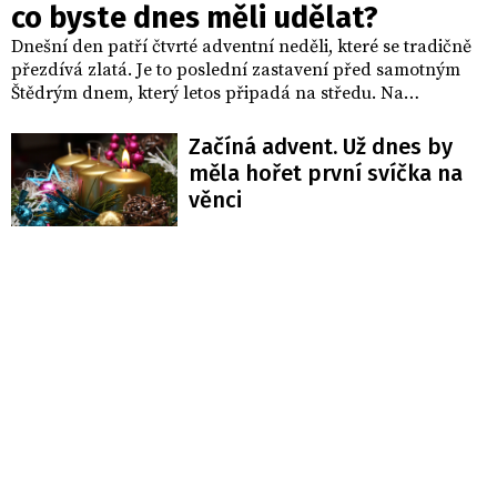
co byste dnes měli udělat?
Dnešní den patří čtvrté adventní neděli, které se tradičně
přezdívá zlatá. Je to poslední zastavení před samotným
Štědrým dnem, který letos připadá na středu. Na
adventních věncích se rozsvěcuje čtvrtá, andělská svíce,
která je symbolem míru, pokoje a lásky. Pro mnohé rodiny
Začíná advent. Už dnes by
je tento čas znamením, že období očekávání vrcholí a
měla hořet první svíčka na
Vánoce jsou už skutečně na dosah ruky.
věnci