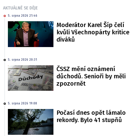
AKTUÁLNĚ SE DĚJE
5. srpna 2026 21:46
Moderátor Karel Šíp čelí
kvůli Všechnopárty kritice
diváků
5. srpna 2026 20:31
ČSSZ mění oznámení
důchodů. Senioři by měli
zpozornět
5. srpna 2026 19:08
Počasí dnes opět lámalo
rekordy. Bylo 41 stupňů