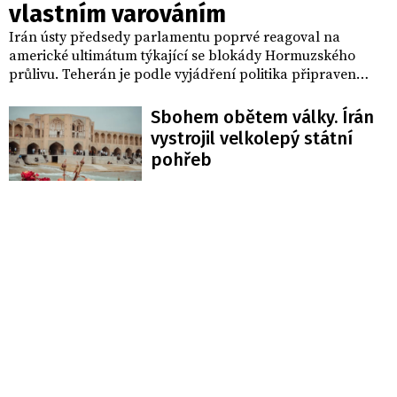
vlastním varováním
Irán ústy předsedy parlamentu poprvé reagoval na
americké ultimátum týkající se blokády Hormuzského
průlivu. Teherán je podle vyjádření politika připraven
nevratně poškodit důležitou infrastrukturu v Perském
zálivu, pokud dojde k útokům na íránské elektrárny.
Sbohem obětem války. Írán
vystrojil velkolepý státní
pohřeb