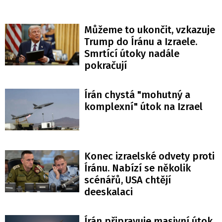
Můžeme to ukončit, vzkazuje
Trump do Íránu a Izraele.
Smrtící útoky nadále
pokračují
Írán chystá "mohutný a
komplexní" útok na Izrael
Konec izraelské odvety proti
Íránu. Nabízí se několik
scénářů, USA chtějí
deeskalaci
Írán připravuje masivní útok