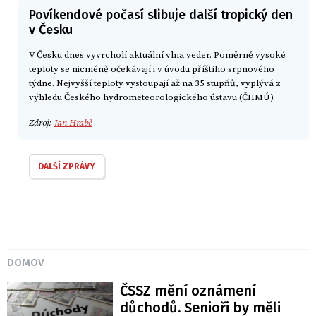
Povíkendové počasí slibuje další tropický den
v Česku
V Česku dnes vyvrcholí aktuální vlna veder. Poměrně vysoké
teploty se nicméně očekávají i v úvodu příštího srpnového
týdne. Nejvyšší teploty vystoupají až na 35 stupňů, vyplývá z
výhledu Českého hydrometeorologického ústavu (ČHMÚ).
Zdroj:
Jan Hrabě
DALŠÍ ZPRÁVY
DOMOV
ČSSZ mění oznámení
důchodů. Senioři by měli