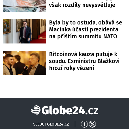
však rozdíly nevysvětluje
Byla by to ostuda, obává se
Macinka účasti prezidenta
na příštím summitu NATO
Bitcoinová kauza putuje k
soudu. Exministru Blažkovi
hrozí roky vězení
Globe24
SLEDUJ GLOBE24.CZ
Přejít
Přejít