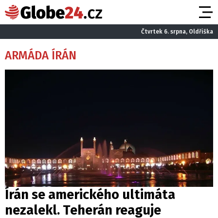
Čtvrtek 6. srpna, Oldřiška
ARMÁDA ÍRÁN
Írán se amerického ultimáta
nezalekl. Teherán reaguje