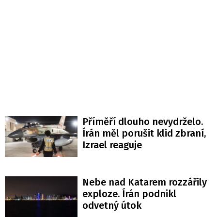
Příměří dlouho nevydrželo.
Írán měl porušit klid zbraní,
Izrael reaguje
Nebe nad Katarem rozzářily
exploze. Írán podnikl
odvetný útok