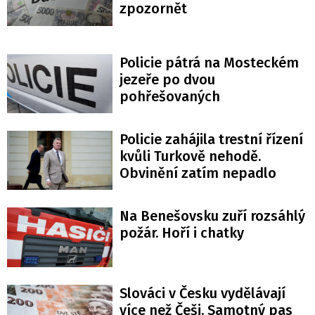
zpozornět
Policie pátrá na Mosteckém
jezeře po dvou
pohřešovaných
Policie zahájila trestní řízení
kvůli Turkově nehodě.
Obvinění zatím nepadlo
Na Benešovsku zuří rozsáhlý
požár. Hoří i chatky
Slováci v Česku vydělávají
více než Češi. Samotný pas