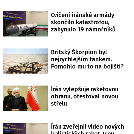
Cvičení íránské armády
skončilo katastrofou,
zahynulo 19 námořníků
Britský Škorpion byl
nejrychlejším tankem.
Pomohlo mu to na bojišti?
Írán vylepšuje raketovou
obranu, otestoval novou
střelu
Írán zveřejnil video nových
balistických raket. Jsou