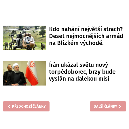
Kdo nahání největší strach?
Deset nejmocnějších armád
na Blízkém východě.
Írán ukázal světu nový
torpédoborec, brzy bude
vyslán na dalekou misi
PŘEDCHOZÍ ČLÁNKY
DALŠÍ ČLÁNKY