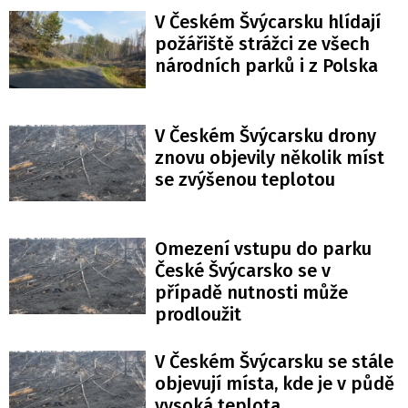
V Českém Švýcarsku hlídají
požářiště strážci ze všech
národních parků i z Polska
V Českém Švýcarsku drony
znovu objevily několik míst
se zvýšenou teplotou
Omezení vstupu do parku
České Švýcarsko se v
případě nutnosti může
prodloužit
V Českém Švýcarsku se stále
objevují místa, kde je v půdě
vysoká teplota