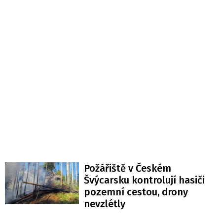
Požářiště v Českém
Švýcarsku kontrolují hasiči
pozemní cestou, drony
nevzlétly