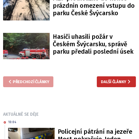
prázdnin omezení vstupu do
parku České Švýcarsko
Hasiči uhasili požár v
Českém Švýcarsku, správě
parku předali poslední úsek
PŘEDCHOZÍ ČLÁNKY
DALŠÍ ČLÁNKY
AKTUÁLNĚ SE DĚJE
10:04
Policejní pátrání na jezeře
Most pokračuje. Jeden