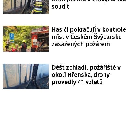
soudit
Hasiči pokračují v kontrole
míst v Českém Švýcarsku
zasažených požárem
Déšť zchladil požářiště v
okolí Hřenska, drony
provedly 41 vzletů