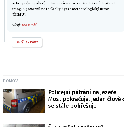
nebezpečím požárů. K tomu všemu se ve třech krajích přidal
smog. Upozornil na to Český hydrometeorologický ústav
(ČHMÚ).
Zdroj:
Jan Hrabě
DALŠÍ ZPRÁVY
DOMOV
Policejní pátrání na jezeře
Most pokračuje. Jeden člověk
se stále pohřešuje