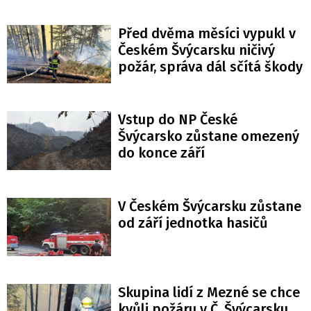
Před dvěma měsíci vypukl v
Českém Švýcarsku ničivý
požár, správa dál sčítá škody
Vstup do NP České
Švýcarsko zůstane omezený
do konce září
V Českém Švýcarsku zůstane
od září jednotka hasičů
Skupina lidí z Mezné se chce
kvůli požáru v Č. Švýcarsku