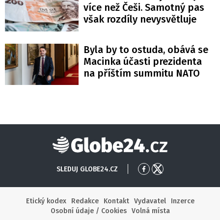
více než Češi. Samotný pas
však rozdíly nevysvětluje
Byla by to ostuda, obává se
Macinka účasti prezidenta
na příštím summitu NATO
Globe24
SLEDUJ GLOBE24.CZ
Přejít
Přejít
na
na
Facebook
X
Etický kodex
Redakce
Kontakt
Vydavatel
Inzerce
Osobní údaje / Cookies
Volná místa