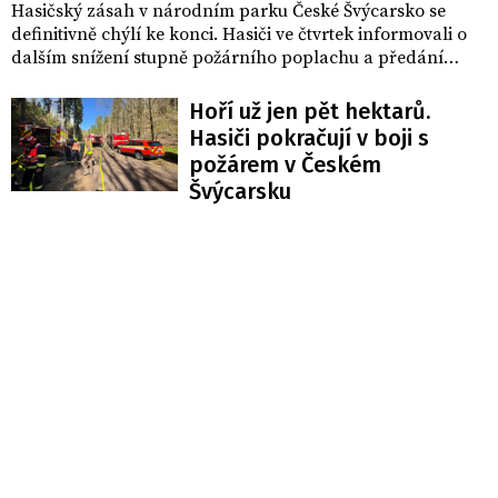
Hasičský zásah v národním parku České Švýcarsko se
definitivně chýlí ke konci. Hasiči ve čtvrtek informovali o
dalším snížení stupně požárního poplachu a předání
požářiště správě parku. Na místo nadále dohlížejí alespoň
dobrovolní hasiči.
Hoří už jen pět hektarů.
Hasiči pokračují v boji s
požárem v Českém
Švýcarsku