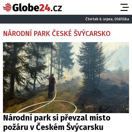
Čtvrtek 6. srpna, Oldřiška
NÁRODNÍ PARK ČESKÉ ŠVÝCARSKO
Národní park si převzal místo
požáru v Českém Švýcarsku