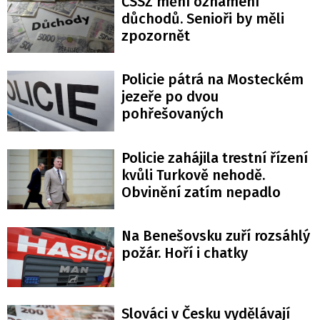
ČSSZ mění oznámení
důchodů. Senioři by měli
zpozornět
Policie pátrá na Mosteckém
jezeře po dvou
pohřešovaných
Policie zahájila trestní řízení
kvůli Turkově nehodě.
Obvinění zatím nepadlo
Na Benešovsku zuří rozsáhlý
požár. Hoří i chatky
Slováci v Česku vydělávají