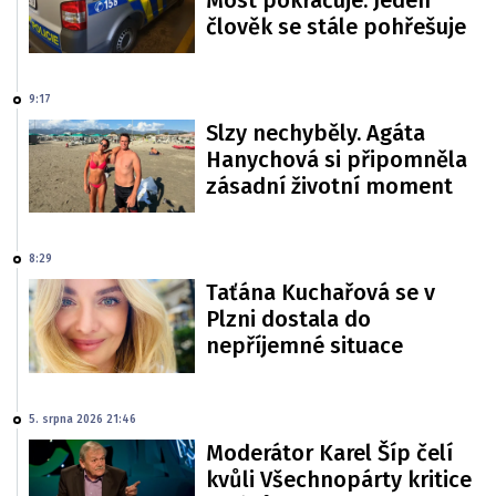
člověk se stále pohřešuje
9:17
Slzy nechyběly. Agáta
Hanychová si připomněla
zásadní životní moment
8:29
Taťána Kuchařová se v
Plzni dostala do
nepříjemné situace
5. srpna 2026 21:46
Moderátor Karel Šíp čelí
kvůli Všechnopárty kritice