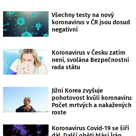
Všechny testy na nový
koronavirus v ČR jsou dosud
negativní
Koronavirus v Česku zatím
není, svolána Bezpečnostní
rada státu
Jižní Korea zvyšuje
pohotovost kvůli koronaviru:
Počet mrtvých a nakažených
roste
Koronavirus Covid-19 se šíří
dál. Další oběti hlásí Írán