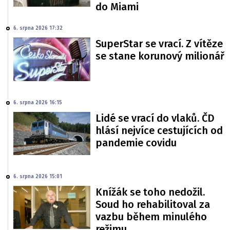
do Miami
6. srpna 2026 17:32
SuperStar se vrací. Z vítěze
se stane korunový milionář
6. srpna 2026 16:15
Lidé se vrací do vlaků. ČD
hlásí nejvíce cestujících od
pandemie covidu
6. srpna 2026 15:01
Knížák se toho nedožil.
Soud ho rehabilitoval za
vazbu během minulého
režimu