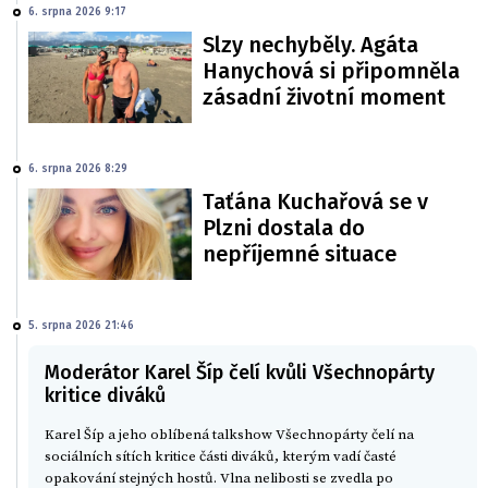
6. srpna 2026 9:17
Slzy nechyběly. Agáta
Hanychová si připomněla
zásadní životní moment
6. srpna 2026 8:29
Taťána Kuchařová se v
Plzni dostala do
nepříjemné situace
5. srpna 2026 21:46
Moderátor Karel Šíp čelí kvůli Všechnopárty
kritice diváků
Karel Šíp a jeho oblíbená talkshow Všechnopárty čelí na
sociálních sítích kritice části diváků, kterým vadí časté
opakování stejných hostů. Vlna nelibosti se zvedla po