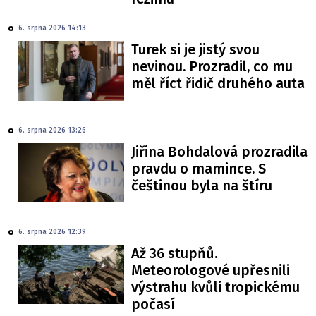
6. srpna 2026 14:13
Turek si je jistý svou
nevinou. Prozradil, co mu
měl říct řidič druhého auta
6. srpna 2026 13:26
Jiřina Bohdalová prozradila
pravdu o mamince. S
češtinou byla na štíru
6. srpna 2026 12:39
Až 36 stupňů.
Meteorologové upřesnili
výstrahu kvůli tropickému
počasí