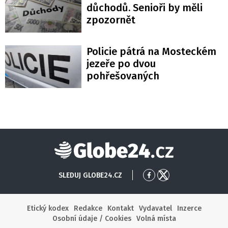
důchodů. Senioři by měli
zpozornět
Policie pátrá na Mosteckém
jezeře po dvou
pohřešovaných
Globe24
SLEDUJ GLOBE24.CZ
Přejít
Přejít
na
na
Facebook
X
Etický kodex
Redakce
Kontakt
Vydavatel
Inzerce
Osobní údaje / Cookies
Volná místa