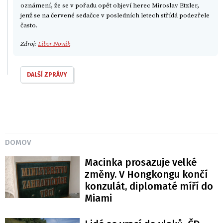
oznámení, že se v pořadu opět objeví herec Miroslav Etzler,
jenž se na červené sedačce v posledních letech střídá podezřele
často.
Zdroj:
Libor Novák
DALŠÍ ZPRÁVY
DOMOV
Macinka prosazuje velké
změny. V Hongkongu končí
konzulát, diplomaté míří do
Miami