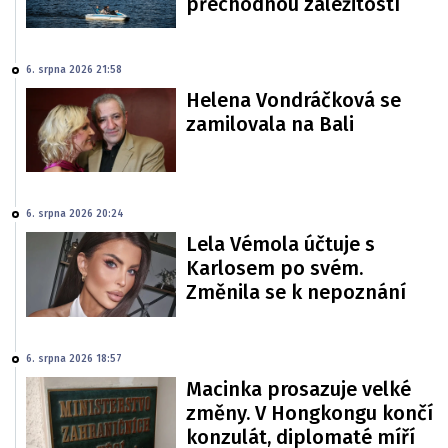
přechodnou záležitostí
6. srpna 2026 21:58
Helena Vondráčková se
zamilovala na Bali
6. srpna 2026 20:24
Lela Vémola účtuje s
Karlosem po svém.
Změnila se k nepoznání
6. srpna 2026 18:57
Macinka prosazuje velké
změny. V Hongkongu končí
konzulát, diplomaté míří