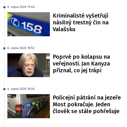
6. srpna 2026 11:40
Kriminalisté vyšetřují
násilný trestný čin na
Valašsku
6. srpna 2026 10:52
Poprvé po kolapsu na
veřejnosti. Jan Kanyza
přiznal, co jej trápí
6. srpna 2026 10:04
Policejní pátrání na jezeře
Most pokračuje. Jeden
člověk se stále pohřešuje