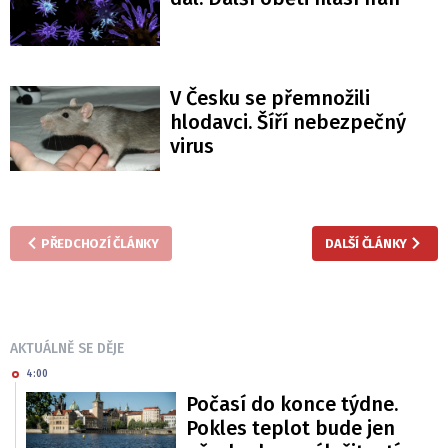
V Česku se přemnožili
hlodavci. Šíří nebezpečný
virus
PŘEDCHOZÍ ČLÁNKY
DALŠÍ ČLÁNKY
AKTUÁLNĚ SE DĚJE
4:00
Počasí do konce týdne.
Pokles teplot bude jen