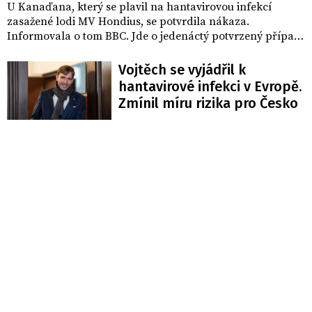
U Kanaďana, který se plavil na hantavirovou infekcí
zasažené lodi MV Hondius, se potvrdila nákaza.
Informovala o tom BBC. Jde o jedenáctý potvrzený případ,
přičemž tři lidé podlehli neobvyklému onemocnění.
Vojtěch se vyjádřil k
hantavirové infekci v Evropě.
Zmínil míru rizika pro Česko