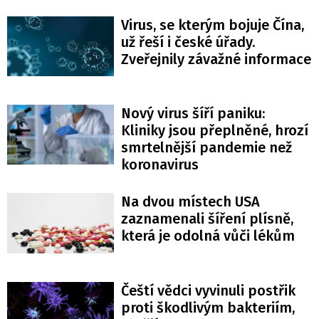
Virus, se kterým bojuje Čína,
už řeší i české úřady.
Zveřejnily závažné informace
Nový virus šíří paniku:
Kliniky jsou přeplněné, hrozí
smrtelnější pandemie než
koronavirus
Na dvou místech USA
zaznamenali šíření plísně,
která je odolná vůči lékům
Čeští vědci vyvinuli postřik
proti škodlivým bakteriím,