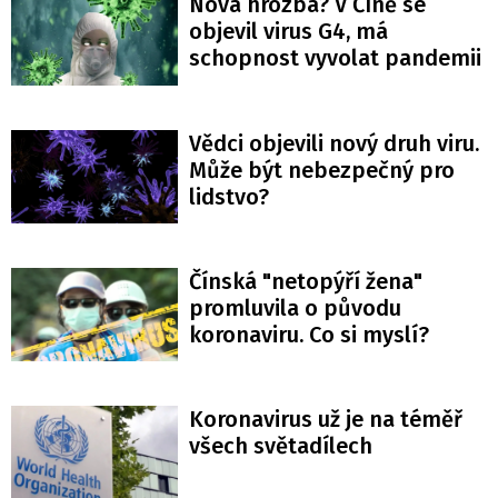
Nová hrozba? V Číně se
objevil virus G4, má
schopnost vyvolat pandemii
Vědci objevili nový druh viru.
Může být nebezpečný pro
lidstvo?
Čínská "netopýří žena"
promluvila o původu
koronaviru. Co si myslí?
Koronavirus už je na téměř
všech světadílech