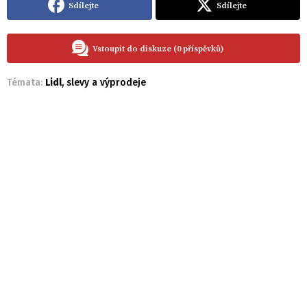
Sdílejte
Sdílejte
Vstoupit do diskuze (0 příspěvků)
Témata:
Lidl
,
slevy a výprodeje