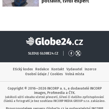
potravin, tvrdí expert
Globe24
SLEDUJ GLOBE24.CZ
Přejít
Přejít
na
na
Facebook
X
Etický kodex
Redakce
Kontakt
Vydavatel
Inzerce
Osobní údaje / Cookies
Volná místa
Copyright © 2016—2026 INCORP a. s., a dodavatelé INCORP
images, Profimedia a ČTK.
Jakékoli užití obsahu včetně převzetí, šíření či dalšího zpřístupňování
článků a fotografií je bez souhlasu INCORP MEDIA GROUP s.r.o. zakázáno.
Provozovatelem serveru Globe24.cz je vydavatelství INCORP