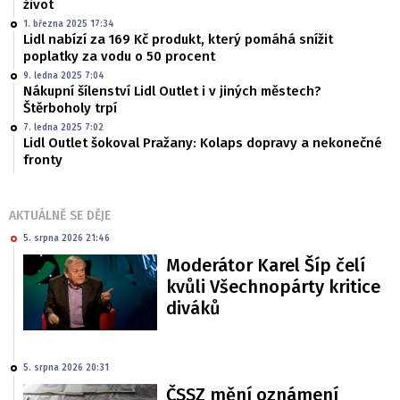
život
1. března 2025 17:34
Lidl nabízí za 169 Kč produkt, který pomáhá snížit
poplatky za vodu o 50 procent
9. ledna 2025 7:04
Nákupní šílenství Lidl Outlet i v jiných městech?
Štěrboholy trpí
7. ledna 2025 7:02
Lidl Outlet šokoval Pražany: Kolaps dopravy a nekonečné
fronty
AKTUÁLNĚ SE DĚJE
5. srpna 2026 21:46
Moderátor Karel Šíp čelí
kvůli Všechnopárty kritice
diváků
5. srpna 2026 20:31
ČSSZ mění oznámení