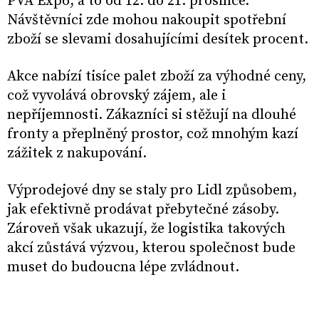
PVA Expo, a to od 12. do 21. prosince.
Návštěvníci zde mohou nakoupit spotřební
zboží se slevami dosahujícími desítek procent.
Akce nabízí tisíce palet zboží za výhodné ceny,
což vyvolává obrovský zájem, ale i
nepříjemnosti. Zákazníci si stěžují na dlouhé
fronty a přeplněný prostor, což mnohým kazí
zážitek z nakupování.
Výprodejové dny se staly pro Lidl způsobem,
jak efektivně prodávat přebytečné zásoby.
Zároveň však ukazují, že logistika takových
akcí zůstává výzvou, kterou společnost bude
muset do budoucna lépe zvládnout.