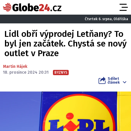
Čtvrtek 6. srpna, Oldřiška
Lidl obří výprodej Letňany? To
byl jen začátek. Chystá se nový
outlet v Praze
Martin Hájek
18. prosince 2024 20:31
BYZNYS
Sdílet
článek