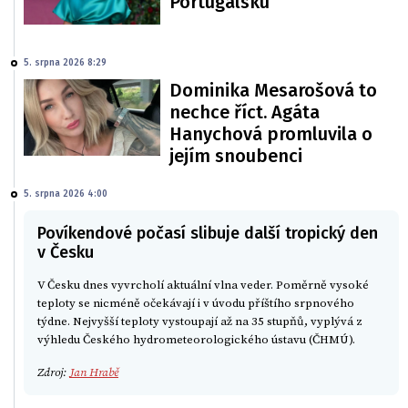
Portugalsku
5. srpna 2026 8:29
Dominika Mesarošová to
nechce říct. Agáta
Hanychová promluvila o
jejím snoubenci
5. srpna 2026 4:00
Povíkendové počasí slibuje další tropický den
v Česku
V Česku dnes vyvrcholí aktuální vlna veder. Poměrně vysoké
teploty se nicméně očekávají i v úvodu příštího srpnového
týdne. Nejvyšší teploty vystoupají až na 35 stupňů, vyplývá z
výhledu Českého hydrometeorologického ústavu (ČHMÚ).
Zdroj:
Jan Hrabě