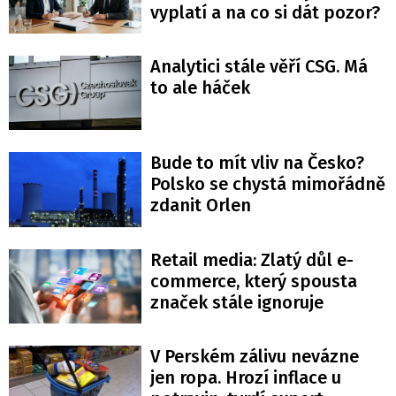
vyplatí a na co si dát pozor?
Analytici stále věří CSG. Má
to ale háček
Bude to mít vliv na Česko?
Polsko se chystá mimořádně
zdanit Orlen
Retail media: Zlatý důl e-
commerce, který spousta
značek stále ignoruje
V Perském zálivu nevázne
jen ropa. Hrozí inflace u