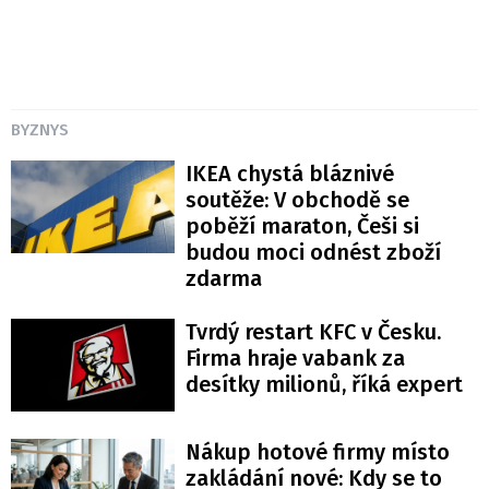
BYZNYS
IKEA chystá bláznivé
soutěže: V obchodě se
poběží maraton, Češi si
budou moci odnést zboží
zdarma
Tvrdý restart KFC v Česku.
Firma hraje vabank za
desítky milionů, říká expert
Nákup hotové firmy místo
zakládání nové: Kdy se to