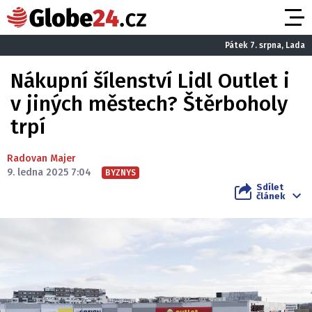
Pátek 7. srpna, Lada
Nákupní šílenství Lidl Outlet i
v jiných městech? Štěrboholy
trpí
Radovan Majer
9. ledna 2025 7:04
BYZNYS
Sdílet
článek