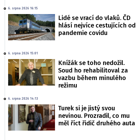
6. srpna 2026 16:15
Lidé se vrací do vlaků. ČD
hlásí nejvíce cestujících od
pandemie covidu
6. srpna 2026 15:01
Knížák se toho nedožil.
Soud ho rehabilitoval za
vazbu během minulého
režimu
6. srpna 2026 14:13
Turek si je jistý svou
nevinou. Prozradil, co mu
měl říct řidič druhého auta