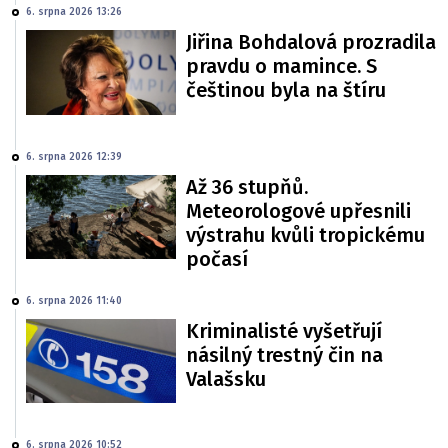
6. srpna 2026 13:26
Jiřina Bohdalová prozradila
pravdu o mamince. S
češtinou byla na štíru
6. srpna 2026 12:39
Až 36 stupňů.
Meteorologové upřesnili
výstrahu kvůli tropickému
počasí
6. srpna 2026 11:40
Kriminalisté vyšetřují
násilný trestný čin na
Valašsku
6. srpna 2026 10:52