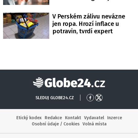
V Perském zálivu nevázne
jen ropa. Hrozí inflace u
potravin, tvrdí expert
Globe24
SLEDUJ GLOBE24.CZ
Přejít
Přejít
na
na
Facebook
X
Etický kodex
Redakce
Kontakt
Vydavatel
Inzerce
Osobní údaje / Cookies
Volná místa