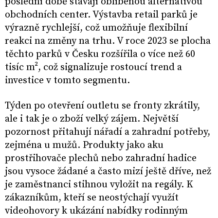
poslední době stávají oblíbenou alternativou
obchodních center. Výstavba retail parků je
výrazně rychlejší, což umožňuje flexibilní
reakci na změny na trhu. V roce 2023 se plocha
těchto parků v Česku rozšířila o více než 60
tisíc m², což signalizuje rostoucí trend a
investice v tomto segmentu.
Týden po otevření outletu se fronty zkrátily,
ale i tak je o zboží velký zájem. Největší
pozornost přitahují nářadí a zahradní potřeby,
zejména u mužů. Produkty jako aku
prostřihovače plechů nebo zahradní hadice
jsou vysoce žádané a často mizí ještě dříve, než
je zaměstnanci stihnou vyložit na regály. K
zákazníkům, kteří se neostýchají využít
videohovory k ukázání nabídky rodinným