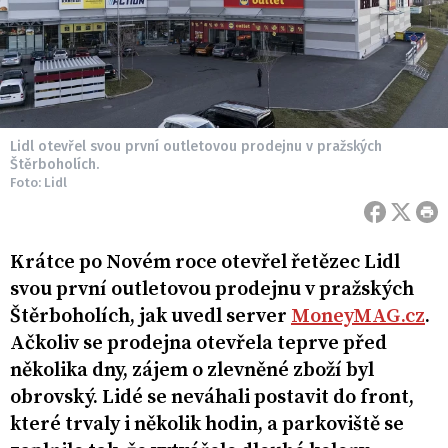
Lidl otevřel svou první outletovou prodejnu v pražských
Štěrboholích.
Foto: Lidl
Krátce po Novém roce otevřel řetězec Lidl
svou první outletovou prodejnu v pražských
Štěrboholích, jak uvedl server
MoneyMAG.cz
.
Ačkoliv se prodejna otevřela teprve před
několika dny, zájem o zlevněné zboží byl
obrovský. Lidé se neváhali postavit do front,
které trvaly i několik hodin, a parkoviště se