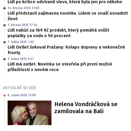
Lidl po kritice odstranil slevu, která byla jen pro někoho
14. března 2025 21:58
Lidl představil zajímavou novinku. Lidem se snaží usnadnit
život
1. března 2025 17:34
Lidl nabízí za 169 Kč produkt, který pomáhá snížit
poplatky za vodu o 50 procent
7. ledna 2025 7:02
Lidl Outlet šokoval Pražany: Kolaps dopravy a nekonečné
fronty
3. ledna 2025 9:27
Lidl má outlet. Novinka se otevřela při první možné
příležitosti v novém roce
AKTUÁLNĚ SE DĚJE
6. srpna 2026 21:58
Helena Vondráčková se
zamilovala na Bali