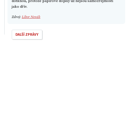
dotknou, protože papírové dopisy už nejsou samozřejmostí
jako dřív.
Zdroj:
Libor Novák
DALŠÍ ZPRÁVY