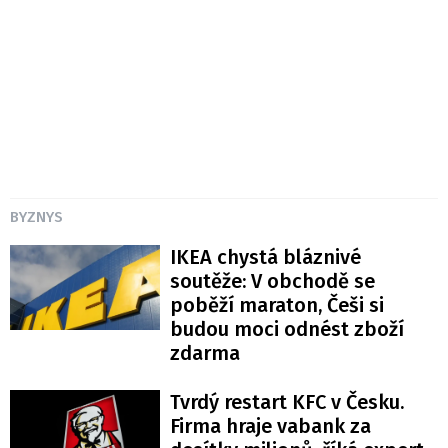
BYZNYS
IKEA chystá bláznivé
soutěže: V obchodě se
poběží maraton, Češi si
budou moci odnést zboží
zdarma
Tvrdý restart KFC v Česku.
Firma hraje vabank za