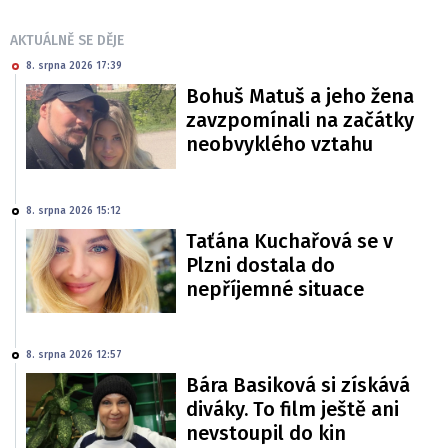
AKTUÁLNĚ SE DĚJE
8. srpna 2026 17:39
Bohuš Matuš a jeho žena
zavzpomínali na začátky
neobvyklého vztahu
8. srpna 2026 15:12
Taťána Kuchařová se v
Plzni dostala do
nepříjemné situace
8. srpna 2026 12:57
Bára Basiková si získává
diváky. To film ještě ani
nevstoupil do kin