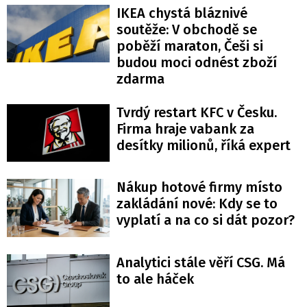
IKEA chystá bláznivé
soutěže: V obchodě se
poběží maraton, Češi si
budou moci odnést zboží
zdarma
Tvrdý restart KFC v Česku.
Firma hraje vabank za
desítky milionů, říká expert
Nákup hotové firmy místo
zakládání nové: Kdy se to
vyplatí a na co si dát pozor?
Analytici stále věří CSG. Má
to ale háček