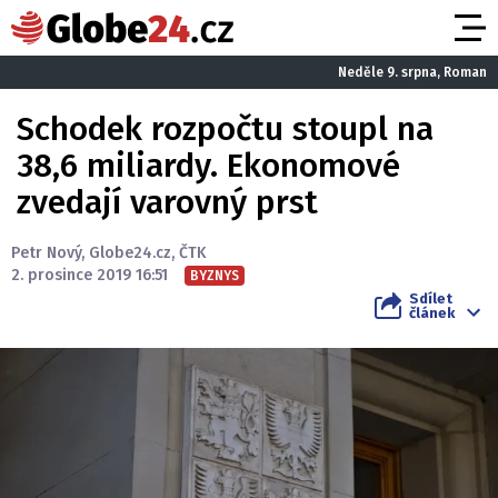
Neděle 9. srpna, Roman
Schodek rozpočtu stoupl na
38,6 miliardy. Ekonomové
zvedají varovný prst
Petr Nový
,
Globe24.cz
,
ČTK
2. prosince 2019 16:51
BYZNYS
Sdílet
článek