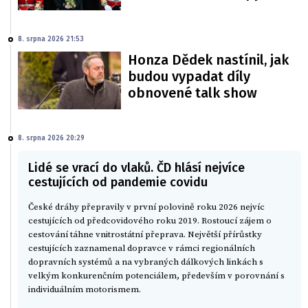
8. srpna 2026 21:53
Honza Dědek nastínil, jak
budou vypadat díly
obnovené talk show
8. srpna 2026 20:29
Lidé se vrací do vlaků. ČD hlásí nejvíce
cestujících od pandemie covidu
České dráhy přepravily v první polovině roku 2026 nejvíc
cestujících od předcovidového roku 2019. Rostoucí zájem o
cestování táhne vnitrostátní přeprava. Největší přírůstky
cestujících zaznamenal dopravce v rámci regionálních
dopravních systémů a na vybraných dálkových linkách s
velkým konkurenčním potenciálem, především v porovnání s
individuálním motorismem.