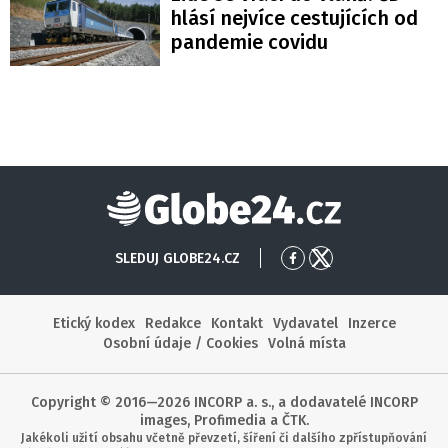
hlásí nejvíce cestujících od
pandemie covidu
Globe24
SLEDUJ GLOBE24.CZ
Přejít
Přejít
na
na
Facebook
X
Etický kodex
Redakce
Kontakt
Vydavatel
Inzerce
Osobní údaje / Cookies
Volná místa
Copyright © 2016—2026 INCORP a. s., a dodavatelé INCORP
images, Profimedia a ČTK.
Jakékoli užití obsahu včetně převzetí, šíření či dalšího zpřístupňování