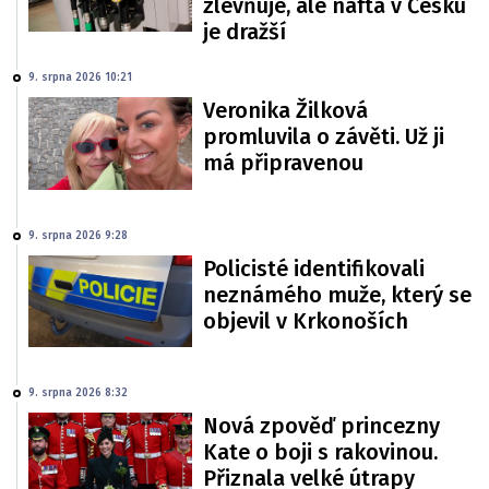
zlevňuje, ale nafta v Česku
je dražší
9. srpna 2026 10:21
Veronika Žilková
promluvila o závěti. Už ji
má připravenou
9. srpna 2026 9:28
Policisté identifikovali
neznámého muže, který se
objevil v Krkonoších
9. srpna 2026 8:32
Nová zpověď princezny
Kate o boji s rakovinou.
Přiznala velké útrapy