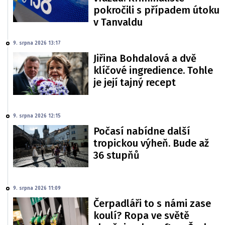
pokročili s případem útoku
v Tanvaldu
9. srpna 2026 13:17
Jiřina Bohdalová a dvě
klíčové ingredience. Tohle
je její tajný recept
9. srpna 2026 12:15
Počasí nabídne další
tropickou výheň. Bude až
36 stupňů
9. srpna 2026 11:09
Čerpadláři to s námi zase
koulí? Ropa ve světě