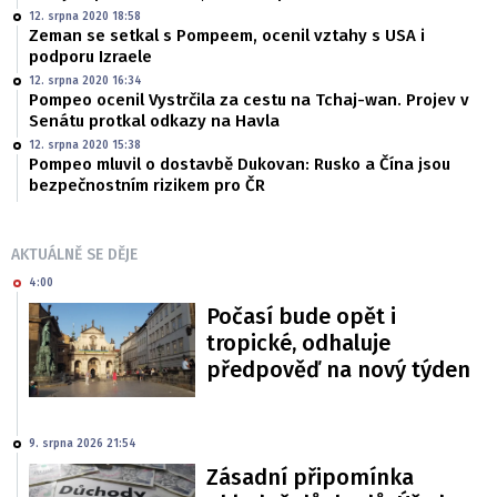
12. srpna 2020 18:58
Zeman se setkal s Pompeem, ocenil vztahy s USA i
podporu Izraele
12. srpna 2020 16:34
Pompeo ocenil Vystrčila za cestu na Tchaj-wan. Projev v
Senátu protkal odkazy na Havla
12. srpna 2020 15:38
Pompeo mluvil o dostavbě Dukovan: Rusko a Čína jsou
bezpečnostním rizikem pro ČR
AKTUÁLNĚ SE DĚJE
4:00
Počasí bude opět i
tropické, odhaluje
předpověď na nový týden
9. srpna 2026 21:54
Zásadní připomínka