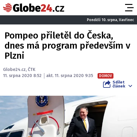
Pondělí 10. srpna, Vavřinec
Pompeo přiletěl do Česka,
dnes má program především v
Plzni
Globe24.cz
,
ČTK
11. srpna 2020 8:52
akt. 11. srpna 2020 9:35
DOMOV
Sdílet
článek