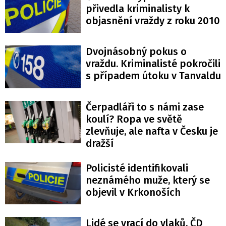
přivedla kriminalisty k
objasnění vraždy z roku 2010
Dvojnásobný pokus o
vraždu. Kriminalisté pokročili
s případem útoku v Tanvaldu
Čerpadláři to s námi zase
koulí? Ropa ve světě
zlevňuje, ale nafta v Česku je
dražší
Policisté identifikovali
neznámého muže, který se
objevil v Krkonoších
Lidé se vrací do vlaků. ČD