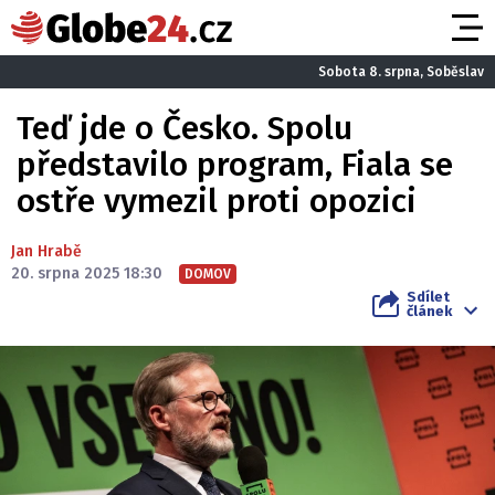
Sobota 8. srpna, Soběslav
Teď jde o Česko. Spolu
představilo program, Fiala se
ostře vymezil proti opozici
Jan Hrabě
20. srpna 2025 18:30
DOMOV
Sdílet
článek