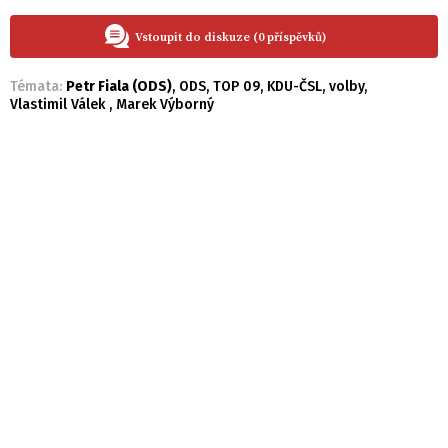
Vstoupit do diskuze (0 příspěvků)
Témata:
Petr Fiala (ODS)
,
ODS
,
TOP 09
,
KDU-ČSL
,
volby
,
Vlastimil Válek
,
Marek Výborný