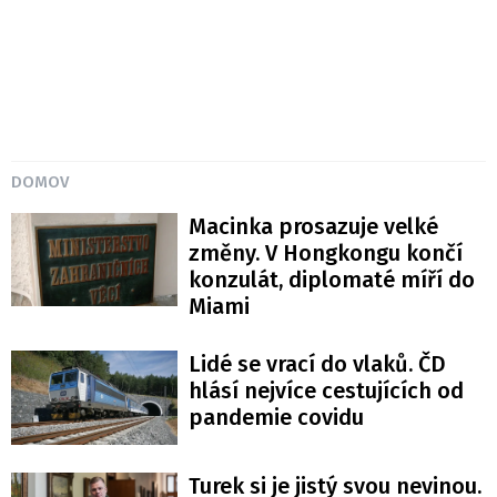
DOMOV
Macinka prosazuje velké
změny. V Hongkongu končí
konzulát, diplomaté míří do
Miami
Lidé se vrací do vlaků. ČD
hlásí nejvíce cestujících od
pandemie covidu
Turek si je jistý svou nevinou.