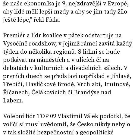
že naše ekonomika je 9. nejzdravější v Evropě,
aby lidé měli lepší mzdy a aby se jim tady žilo
ještě lépe," řekl Fiala.
Premiér a lídr koalice v pátek odstartuje na
Vysočině roadshow, v jejímž rámci zavítá každý
týden do několika regionů. S lidmi se bude
potkávat na náměstích a v ulicích či na
debatách v kulturních a divadelních sálech. V
prvních dnech se představí například v Jihlavě,
Třebíči, Havlíčkově Brodě, Vrchlabí, Trutnově,
Říčanech, Čelákovicích či Brandýse nad
Labem.
Volební lídr TOP 09 Vlastimil Válek podotkl, že
voliči si musí uvědomit, že Česko nikdy nebylo
v tak složité bezpečnostní a geopolitické