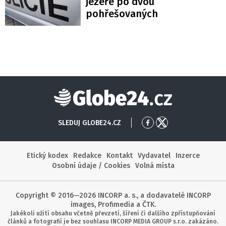
jezeře po dvou
pohřešovaných
Globe24
SLEDUJ GLOBE24.CZ
Přejít
Přejít
na
na
Facebook
X
Etický kodex
Redakce
Kontakt
Vydavatel
Inzerce
Osobní údaje / Cookies
Volná místa
Copyright © 2016—2026 INCORP a. s., a dodavatelé INCORP
images, Profimedia a ČTK.
Jakékoli užití obsahu včetně převzetí, šíření či dalšího zpřístupňování
článků a fotografií je bez souhlasu INCORP MEDIA GROUP s.r.o. zakázáno.