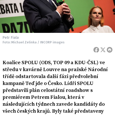
Petr Fiala
Foto: Michael Zelinka / INCORP images
Koalice SPOLU (ODS, TOP 09 a KDU-ČSL) ve
středu v kavárně Louvre na pražské Národní
třídě odstartovala další fázi předvolební
kampaně Teď jde o Česko. Lídři SPOLU
představili plán celostátní roadshow s
premiérem Petrem Fialou, která v
následujících týdnech zavede kandidáty do
všech českých krajů. Byly také představeny