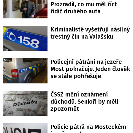
Prozradil, co mu měl říct
řidič druhého auta
Kriminalisté vyšetřují násilný
trestný čin na Valašsku
Policejní pátrání na jezeře
Most pokračuje. Jeden člověk
se stále pohřešuje
ČSSZ mění oznámení
důchodů. Senioři by měli
zpozornět
Policie pátrá na Mosteckém