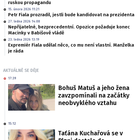
ruskou propagandu
15. února 2026 11:21
Petr Fiala prozradil, jestli bude kandidovat na prezidenta
27. ledna 2026 14:08
Nepřijatelné, bezprecedentní. Opozice požaduje konec
Macinky v Babišově vládě
23. ledna 2026 13:19
Expremiér Fiala udělal něco, co mu není vlastní. Manželka
je ráda
AKTUÁLNĚ SE DĚJE
17:39
Bohuš Matuš a jeho žena
zavzpomínali na začátky
neobvyklého vztahu
15:12
Taťána Kuchařová se v