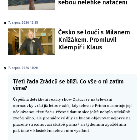
sebou nelehké natáčení
7. srpna 2026 12:35
Česko se loučí s Milanem
Knížákem. Promluvil
Klempíř i Klaus
7. srpna 2026 11:20
Třetí řada Zrádců se blíží. Co vše o ní zatím
víme?
Úspěšná detektivní reality show Zrádci se na televizní
obrazovky vrátí již letos v září, kdy televize Prima odstartuje její
očekávanou třetí řadu. Přesné datum sice ještě nebylo oficiálně
zveřejněno, ale premiérové díly se budou objevovat nejprve na
placené streamovací službě prima+ a s týdenním zpožděním
pak také v klasickém televizním vysílání.