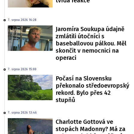
tvrdá reakce
7. srpna 2026 16:28
Jaromíra Soukupa údajně
zmlátili útočníci s
baseballovou pálkou. Měl
skončit v nemocnici na
operaci
7. srpna 2026 15:00
Počasí na Slovensku
překonalo středoevropský
rekord. Bylo přes 42
stupňů
7. srpna 2026 13:46
Charlotte Gottová ve
stopách Madonny? Má za