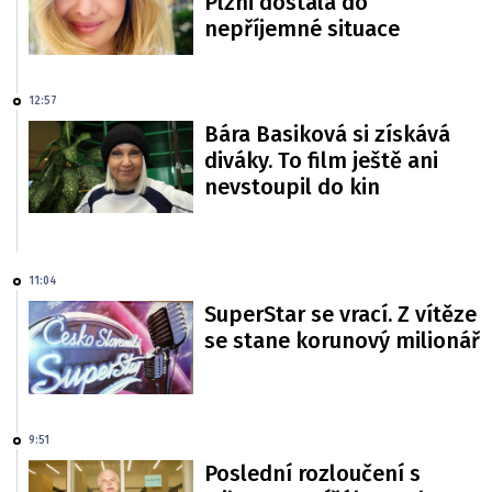
Plzni dostala do
nepříjemné situace
12:57
Bára Basiková si získává
diváky. To film ještě ani
nevstoupil do kin
11:04
SuperStar se vrací. Z vítěze
se stane korunový milionář
9:51
Poslední rozloučení s