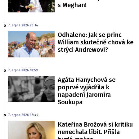
s Meghan!
7. srpna 2026 20:14
Odhaleno: Jak se princ
William skutečně chová ke
strýci Andrewovi?
7. srpna 2026 18:59
Agáta Hanychová se
poprvé vyjádřila k
napadení Jaromíra
Soukupa
7. srpna 2026 17:44
Kateřina Brožová si kritiku
nenechala líbit. Přišla