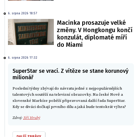
6. srpna 2026 18:57
Macinka prosazuje velké
změny. V Hongkongu končí
konzulát, diplomaté míří
do Miami
6. srpna 2026 17:32
SuperStar se vrací. Z vítěze se stane korunový
milionář
Poslední týdny zbývají do návratu jedné z nejpopulárnějších
talentových soutěží na televizní obrazovky. Na české Nově a
slovenské Markíze poběží připravovaná další řada SuperStar.
Kdy se diváci dočkají prvního dílu a jaká bude tentokrát výhra?
Zdroj:
Jiří Hrubý
DALŠÍ ZPRÁVY