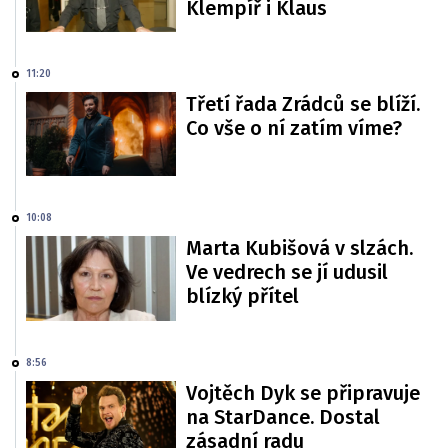
Klempíř i Klaus
11:20
Třetí řada Zrádců se blíží.
Co vše o ní zatím víme?
10:08
Marta Kubišová v slzách.
Ve vedrech se jí udusil
blízký přítel
8:56
Vojtěch Dyk se připravuje
na StarDance. Dostal
zásadní radu