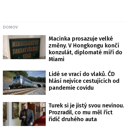
DOMOV
Macinka prosazuje velké
změny. V Hongkongu končí
konzulát, diplomaté míří do
Miami
Lidé se vrací do vlaků. ČD
hlásí nejvíce cestujících od
pandemie covidu
Turek si je jistý svou nevinou.
Prozradil, co mu měl říct
řidič druhého auta