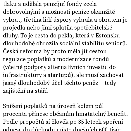
tlaku a udělala penzijní fondy zcela
dobrovolnými s možností peníze okamžitě
vybrat, třetina lidí úspory vybrala a obratem je
projedla nebo jimi splatila spotřebitelské
dluhy. To je cesta do pekla, která v Estonsku
dlouhodobě ohrozila sociální stabilitu seniorů.
Česká reforma by proto měla jít cestou
regulace poplatků a modernizace fondů
(včetně podpory alternativních investic do
infrastruktury a startupů), ale musí zachovat
jasný dlouhodobý účel těchto peněz – tedy
zajištění na stáří.
Snížení poplatků na úroveň kolem půl
procenta přinese občanům hmatatelný benefit.
Podle propočtů si člověk po 35 letech spoření
odnese do důchodu místo dnešních 600 tisíc