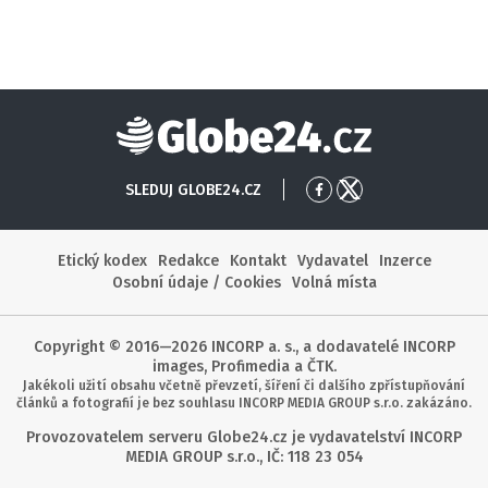
Globe24
SLEDUJ GLOBE24.CZ
Přejít
Přejít
na
na
Facebook
X
Etický kodex
Redakce
Kontakt
Vydavatel
Inzerce
Osobní údaje / Cookies
Volná místa
Copyright © 2016—2026 INCORP a. s., a dodavatelé INCORP
images, Profimedia a ČTK.
Jakékoli užití obsahu včetně převzetí, šíření či dalšího zpřístupňování
článků a fotografií je bez souhlasu INCORP MEDIA GROUP s.r.o. zakázáno.
Provozovatelem serveru Globe24.cz je vydavatelství INCORP
MEDIA GROUP s.r.o., IČ: 118 23 054