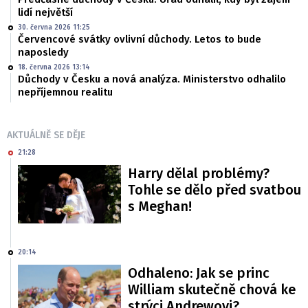
lidí největší
30. června 2026 11:25
Červencové svátky ovlivní důchody. Letos to bude
naposledy
18. června 2026 13:14
Důchody v Česku a nová analýza. Ministerstvo odhalilo
nepříjemnou realitu
AKTUÁLNĚ SE DĚJE
21:28
Harry dělal problémy?
Tohle se dělo před svatbou
s Meghan!
20:14
Odhaleno: Jak se princ
William skutečně chová ke
strýci Andrewovi?