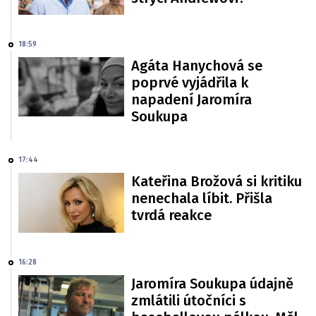
18:59
Agáta Hanychová se
poprvé vyjádřila k
napadení Jaromíra
Soukupa
17:44
Kateřina Brožová si kritiku
nenechala líbit. Přišla
tvrdá reakce
16:28
Jaromíra Soukupa údajně
zmlátili útočníci s