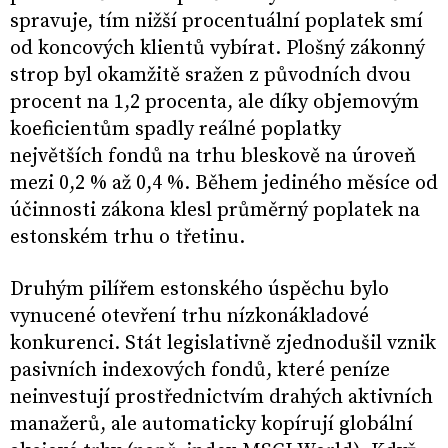
spravuje, tím nižší procentuální poplatek smí
od koncových klientů vybírat. Plošný zákonný
strop byl okamžitě sražen z původních dvou
procent na 1,2 procenta, ale díky objemovým
koeficientům spadly reálné poplatky
největších fondů na trhu bleskově na úroveň
mezi 0,2 % až 0,4 %. Během jediného měsíce od
účinnosti zákona klesl průměrný poplatek na
estonském trhu o třetinu.
Druhým pilířem estonského úspěchu bylo
vynucené otevření trhu nízkonákladové
konkurenci. Stát legislativně zjednodušil vznik
pasivních indexových fondů, které peníze
neinvestují prostřednictvím drahých aktivních
manažerů, ale automaticky kopírují globální