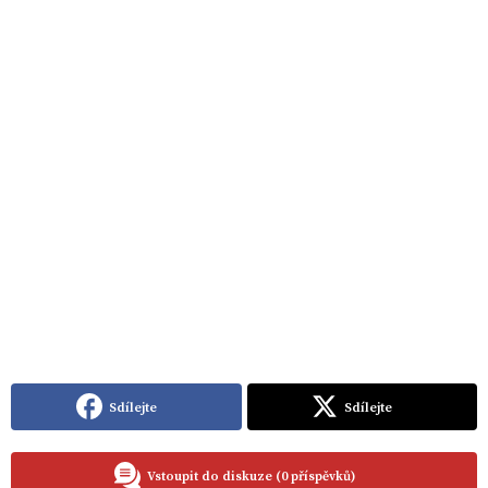
Sdílejte
Sdílejte
Vstoupit do diskuze (0 příspěvků)