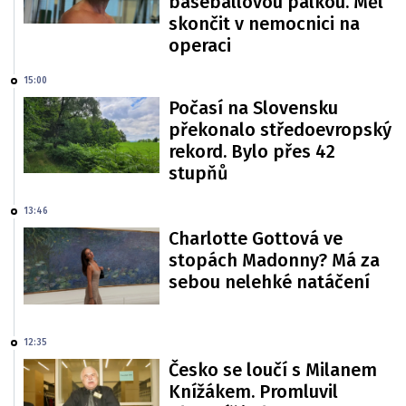
baseballovou pálkou. Měl
skončit v nemocnici na
operaci
15:00
Počasí na Slovensku
překonalo středoevropský
rekord. Bylo přes 42
stupňů
13:46
Charlotte Gottová ve
stopách Madonny? Má za
sebou nelehké natáčení
12:35
Česko se loučí s Milanem
Knížákem. Promluvil