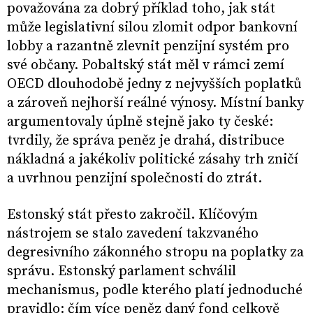
považována za dobrý příklad toho, jak stát
může legislativní silou zlomit odpor bankovní
lobby a razantně zlevnit penzijní systém pro
své občany. Pobaltský stát měl v rámci zemí
OECD dlouhodobě jedny z nejvyšších poplatků
a zároveň nejhorší reálné výnosy. Místní banky
argumentovaly úplně stejně jako ty české:
tvrdily, že správa peněz je drahá, distribuce
nákladná a jakékoliv politické zásahy trh zničí
a uvrhnou penzijní společnosti do ztrát.
Estonský stát přesto zakročil. Klíčovým
nástrojem se stalo zavedení takzvaného
degresivního zákonného stropu na poplatky za
správu. Estonský parlament schválil
mechanismus, podle kterého platí jednoduché
pravidlo: čím více peněz daný fond celkově