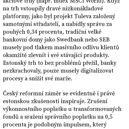
akciové trhy (např. index MSCI World). Když
na trh vstoupily dravé nízkonákladové
platformy, jako byl projekt Tuleva založený
samotnými střadateli, a nabídly správu za
pouhých 0,34 procenta, tradiční velké
bankovní domy jako Swedbank nebo SEB
musely pod tlakem masivního odlivu klientů
okamžitě zlevnit i své stávající produkty.
Estonský trh to bez problémů přežil, banky
nezkrachovaly, pouze musely digitalizovat
procesy a snížit své marže.
Český reformní záměr se evidentně i právě
estonskou zkušeností inspiruje. Zrušení
výkonnostního poplatku u transformovaných
fondů a sražení správního poplatku na 0,5
procenta je podobným impulsem, který