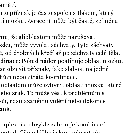
amětí.
nto příznak je často spojen s tlakem, který
sti mozku. Zvracení může být časté, zejména
mu, že glioblastom může narušovat
ozku, může vyvolat záchvaty. Tyto záchvaty
 od drobných křečí až po záchvaty celé těla.
rdinace:
Pokud nádor postihuje oblast mozku,
se objevit příznaky jako slabost na jedné
chůzí nebo ztráta koordinace.
ioblastom může ovlivnit oblasti mozku, které
nebo zrak. To může vést k problémům s
či, rozmazanému vidění nebo dokonce
raně.
omplexní a obvykle zahrnuje kombinaci
etod. Cílem léčby je kontrolovat růst