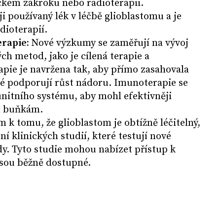
ickém zákroku nebo radioterapii.
i používaný lék v léčbě glioblastomu a je
dioterapií.
erapie:
Nové výzkumy se zaměřují na vývoj
ch metod, jako je cílená terapie a
apie je navržena tak, aby přímo zasahovala
ré podporují růst nádoru. Imunoterapie se
nitního systému, aby mohl efektivněji
m buňkám.
 k tomu, že glioblastom je obtížně léčitelný,
í klinických studií, které testují nové
y. Tyto studie mohou nabízet přístup k
sou běžně dostupné.