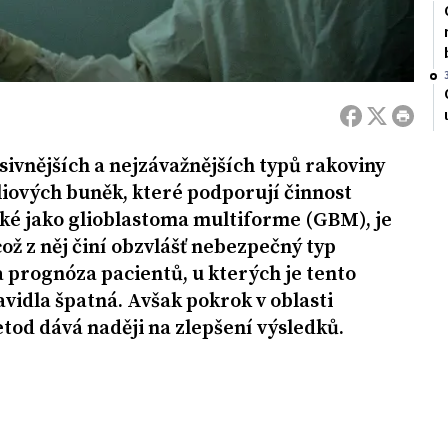
sivnějších a nejzávažnějších typů rakoviny
iových buněk, které podporují činnost
ké jako glioblastoma multiforme (GBM), je
což z něj činí obzvlášť nebezpečný typ
a prognóza pacientů, u kterých je tento
vidla špatná. Avšak pokrok v oblasti
od dává naději na zlepšení výsledků.