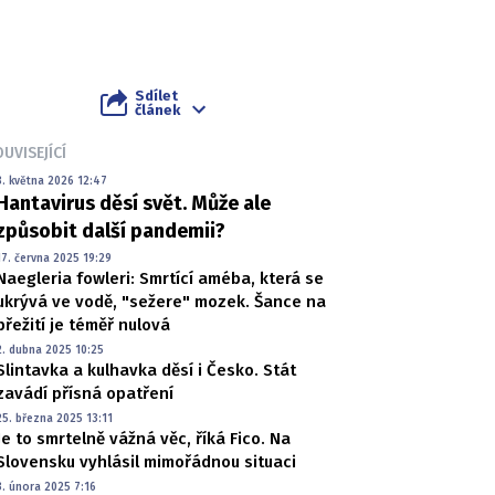
Sdílet
článek
UVISEJÍCÍ
8. května 2026 12:47
Hantavirus děsí svět. Může ale
způsobit další pandemii?
17. června 2025 19:29
Naegleria fowleri: Smrtící améba, která se
ukrývá ve vodě, "sežere" mozek. Šance na
přežití je téměř nulová
2. dubna 2025 10:25
Slintavka a kulhavka děsí i Česko. Stát
zavádí přísná opatření
25. března 2025 13:11
Je to smrtelně vážná věc, říká Fico. Na
Slovensku vyhlásil mimořádnou situaci
3. února 2025 7:16