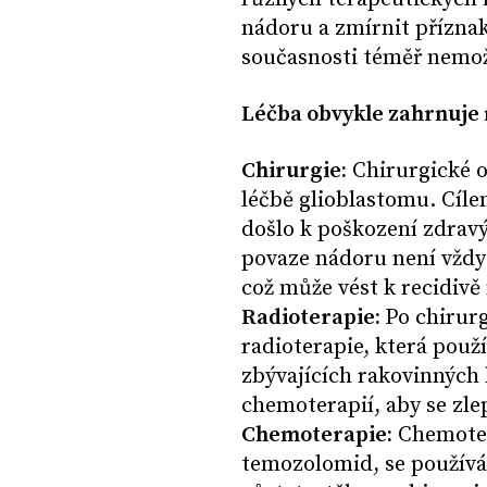
nádoru a zmírnit příznaky
současnosti téměř nemo
Léčba obvykle zahrnuje 
Chirurgie:
Chirurgické o
léčbě glioblastomu. Cíle
došlo k poškození zdravý
povaze nádoru není vždy
což může vést k recidivě
Radioterapie:
Po chirur
radioterapie, která použ
zbývajících rakovinných
chemoterapií, aby se zlep
Chemoterapie:
Chemotera
temozolomid, se používá