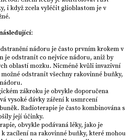
, i když zcela vyléčit glioblastom je v
žné.
následující:
dstranění nádoru je často prvním krokem v
m je odstranit co nejvíce nádoru, aniž by
ch oblastí mozku. Nicméně kvůli invazivní
 možné odstranit všechny rakovinné buňky,
 nádoru.
gickém zákroku je obvykle doporučena
ívá vysoké dávky záření k usmrcení
 buněk. Radioterapie je často kombinována s
šily její účinky.
pie, obvykle podávaná léky, jako je
 k zacílení na rakovinné buňky, které mohou