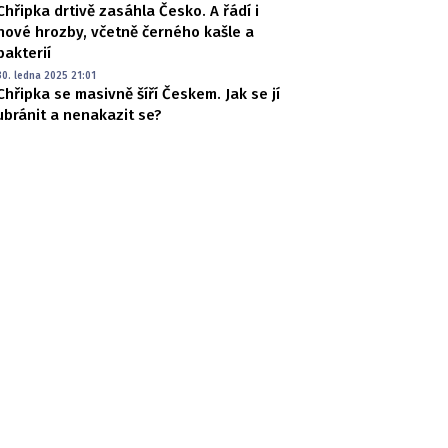
Chřipka drtivě zasáhla Česko. A řádí i
nové hrozby, včetně černého kašle a
bakterií
30. ledna 2025 21:01
Chřipka se masivně šíří Českem. Jak se jí
ubránit a nenakazit se?