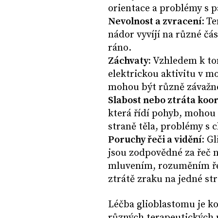
orientace a problémy s p
Nevolnost a zvracení:
Te
nádor vyvíjí na různé čá
ráno.
Záchvaty:
Vzhledem k to
elektrickou aktivitu v m
mohou být různě závažné,
Slabost nebo ztráta koo
která řídí pohyb, mohou 
straně těla, problémy s 
Poruchy řeči a vidění:
Gl
jsou zodpovědné za řeč 
mluvením, rozuměním ře
ztrátě zraku na jedné st
Léčba glioblastomu je k
různých terapeutických m