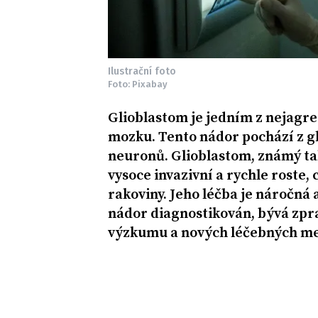
Ilustrační foto
Foto: Pixabay
Glioblastom je jedním z nejagre
mozku. Tento nádor pochází z gl
neuronů. Glioblastom, známý ta
vysoce invazivní a rychle roste, 
rakoviny. Jeho léčba je náročná 
nádor diagnostikován, bývá zpra
výzkumu a nových léčebných met