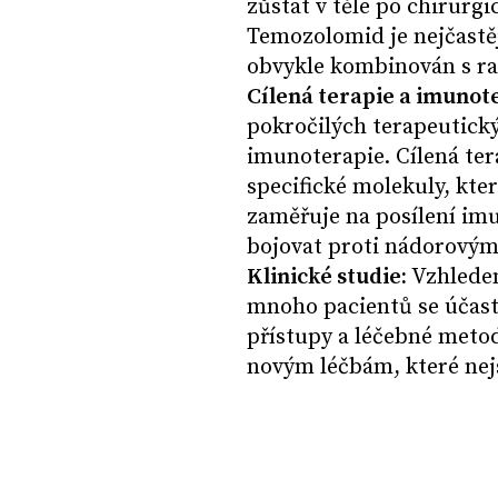
zůstat v těle po chirurg
Temozolomid je nejčastěj
obvykle kombinován s ra
Cílená terapie a imunot
pokročilých terapeutický
imunoterapie. Cílená ter
specifické molekuly, kte
zaměřuje na posílení imu
bojovat proti nádorový
Klinické studie:
Vzhledem
mnoho pacientů se účastn
přístupy a léčebné metod
novým léčbám, které nej