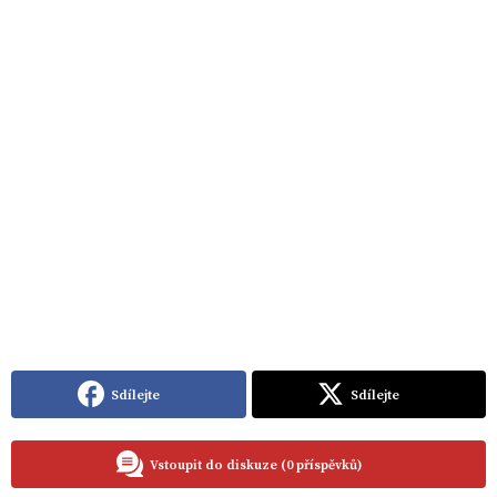
Sdílejte
Sdílejte
Vstoupit do diskuze (0 příspěvků)