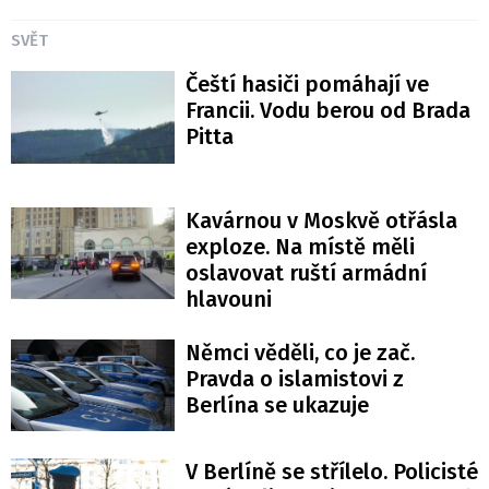
SVĚT
Čeští hasiči pomáhají ve
Francii. Vodu berou od Brada
Pitta
Kavárnou v Moskvě otřásla
exploze. Na místě měli
oslavovat ruští armádní
hlavouni
Němci věděli, co je zač.
Pravda o islamistovi z
Berlína se ukazuje
V Berlíně se střílelo. Policisté