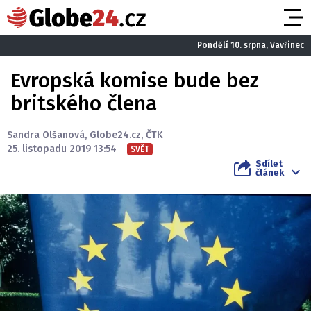
Pondělí 10. srpna, Vavřinec
Evropská komise bude bez
britského člena
Sandra Olšanová
,
Globe24.cz
,
ČTK
25. listopadu 2019 13:54
SVĚT
Sdílet
článek