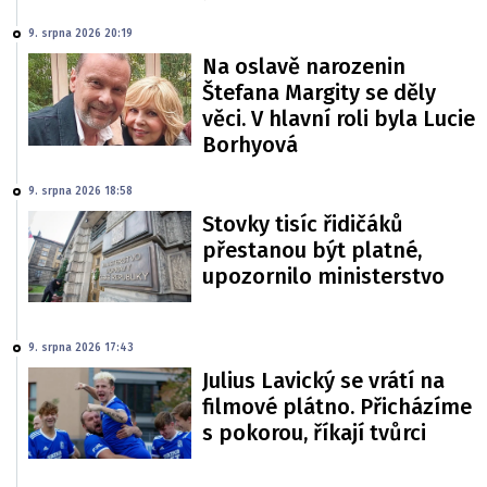
9. srpna 2026 20:19
Na oslavě narozenin
Štefana Margity se děly
věci. V hlavní roli byla Lucie
Borhyová
9. srpna 2026 18:58
Stovky tisíc řidičáků
přestanou být platné,
upozornilo ministerstvo
9. srpna 2026 17:43
Julius Lavický se vrátí na
filmové plátno. Přicházíme
s pokorou, říkají tvůrci