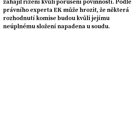
zahájil řízení kvůli porušení povinností. Podle
právního experta EK může hrozit, že některá
rozhodnutí komise budou kvůli jejímu
neúplnému složení napadena u soudu.