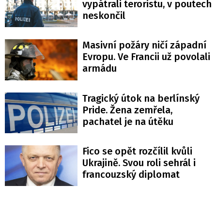
vypátrali teroristu, v poutech
neskončil
Masivní požáry ničí západní
Evropu. Ve Francii už povolali
armádu
Tragický útok na berlínský
Pride. Žena zemřela,
pachatel je na útěku
Fico se opět rozčílil kvůli
Ukrajině. Svou roli sehrál i
francouzský diplomat