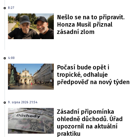
8:27
Nešlo se na to připravit.
Honza Musil přiznal
zásadní zlom
4:00
Počasí bude opět i
tropické, odhaluje
předpověď na nový týden
9. srpna 2026 21:54
Zásadní připomínka
ohledně důchodů. Úřad
upozornil na aktuální
praktiku