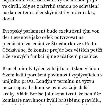
něj imunní vůči žalobám. Ty ale mohou přijít
ve chvíli, kdy se z návrhů stanou po schválení
parlamentem a členskými státy právní akty,
dodal.
Evropský parlament bude exekutivní tým von
der Leyenové jako celek potvrzovat na
plenárním zasedání ve Štrasburku ve středu.
Očekává se, že komise projde bez větších potíží
a že se svých funkcí ujme začátkem prosince.
Brusel minulý týden zahájil s britskou vládou
řízení kvůli porušení povinností vyplývajících z
unijního práva. Londýn v termínu na výzvu
nezareagoval a komise nyní zvažuje další
kroky. Vláda Borise Johnsona tvrdí, že nemůže
komisaře navrhnout kvůli britskému pravidlu,