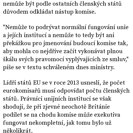
nemůže být podle ostatních členských států
důvodem odkládat nástup komise.
"Nemůže to podrývat normální fungování unie
a jejích institucí a nemůže to tedy být ani
překážkou pro jmenování budoucí komise tak,
aby mohla co nejdříve začít vykonávat plnou
škálu svých pravomocí vyplývajících ze smluv,"
píše se v textu schváleném dnes ministry.
Lídři států EU se v roce 2013 usnesli, že počet
eurokomisařů musí odpovídat počtu členských
států. Právníci unijních institucí se však
shodují, že při zjevné neochotě Británie
podílet se na chodu komise může exekutiva
fungovat nekompletní, jak tomu bylo už
několikrát.