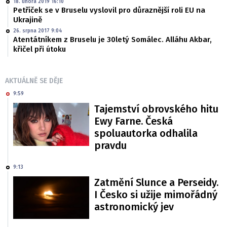
18. února 2019 16:10
Petříček se v Bruselu vyslovil pro důraznější roli EU na
Ukrajině
26. srpna 2017 9:04
Atentátníkem z Bruselu je 30letý Somálec. Alláhu Akbar,
křičel při útoku
AKTUÁLNĚ SE DĚJE
9:59
Tajemství obrovského hitu
Ewy Farne. Česká
spoluautorka odhalila
pravdu
9:13
Zatmění Slunce a Perseidy.
I Česko si užije mimořádný
astronomický jev