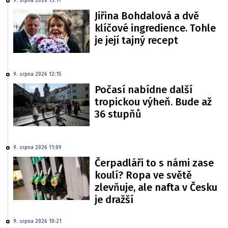
9. srpna 2026 13:17
Jiřina Bohdalová a dvě
klíčové ingredience. Tohle
je její tajný recept
9. srpna 2026 12:15
Počasí nabídne další
tropickou výheň. Bude až
36 stupňů
9. srpna 2026 11:09
Čerpadláři to s námi zase
koulí? Ropa ve světě
zlevňuje, ale nafta v Česku
je dražší
9. srpna 2026 10:21