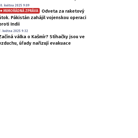
10. května 2025 9:09
Odveta za raketový
MIMOŘÁDNÁ ZPRÁVA
útok. Pákistán zahájil vojenskou operaci
proti Indii
7. května 2025 9:32
Začíná válka o Kašmír? Stíhačky jsou ve
vzduchu, úřady nařizují evakuace