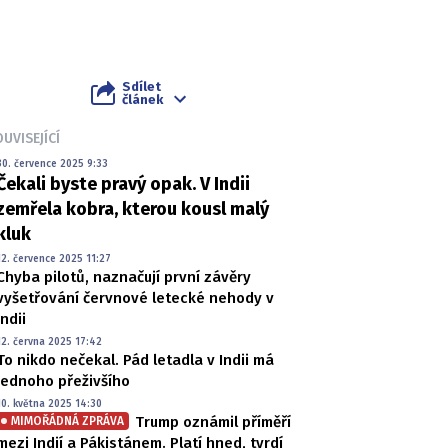
Sdílet
článek
UVISEJÍCÍ
30. července 2025 9:33
Čekali byste pravý opak. V Indii
zemřela kobra, kterou kousl malý
kluk
12. července 2025 11:27
Chyba pilotů, naznačují první závěry
vyšetřování červnové letecké nehody v
Indii
12. června 2025 17:42
To nikdo nečekal. Pád letadla v Indii má
jednoho přeživšího
10. května 2025 14:30
Trump oznámil příměří
MIMOŘÁDNÁ ZPRÁVA
mezi Indií a Pákistánem. Platí hned, tvrdí