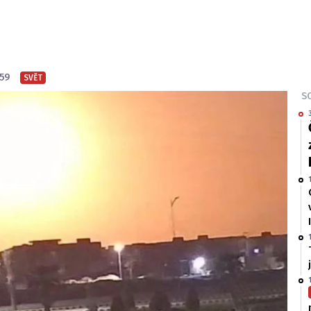
:59
SVĚT
SO