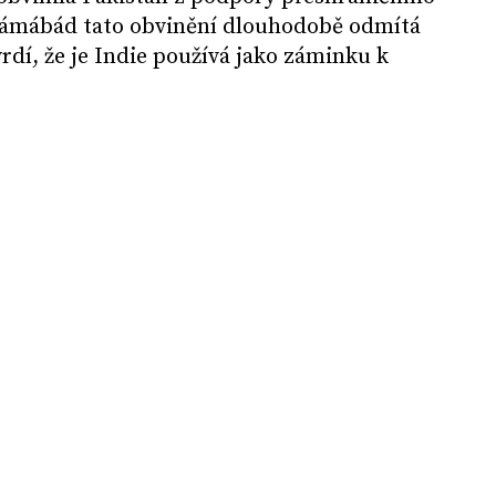
lámábád tato obvinění dlouhodobě odmítá
rdí, že je Indie používá jako záminku k