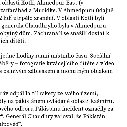
 oblasti Kotli, Ahmedpur East (v
zaffarábád a Muridke. V Ahmedpuru údajně
 lidí utrpělo zranění. V oblasti Kotli byli
dle generála Chaudhryho byla v Ahmedpuru
 obytný dům. Záchranáři se snažili dostat k
ch dítěti.
jedné hodiny ranní místního času. Sociální
záběry – fotografie krvácejícího dítěte a video
h s oslnivým zábleskem a mohutným oblakem
ráv odpálila tři rakety ze svého území,
dly na pákistánem ovládané oblasti Kašmíru.
ového odboru Pákistánu incident označily za
ty“. Generál Chaudhry varoval, že Pákistán
odpověď“.