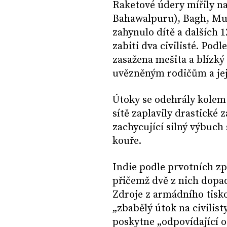
Raketové údery mířily na
Bahawalpuru), Bagh, Mu
zahynulo dítě a dalších 12
zabiti dva civilisté. Po
zasažena mešita a blízký
uvězněným rodičům a jeji
Útoky se odehrály kolem 
sítě zaplavily drastické 
zachycující silný výbuc
kouře.
Indie podle prvotních zp
přičemž dvě z nich dopa
Zdroje z armádního tisk
„zbabělý útok na civilis
poskytne „odpovídající 