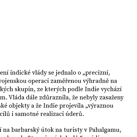
ení indické vlády se jednalo o „precizní,
vojenskou operaci zaměřenou výhradně na
ckých skupin, ze kterých podle Indie vychází
m. Vláda dále zdůraznila, že nebyly zasaženy
ké objekty a že Indie projevila „výraznou
cílů i samotné realizaci úderů.
í na barbarský útok na turisty v Pahalgamu,