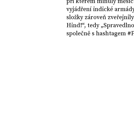
při kterém minulý měsíc 
vyjádření indické armády.
složky zároveň zveřejnily
Hind!“, tedy „Spravedlnos
společně s hashtagem #