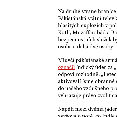
Na druhé straně hranice 
Pákistánská státní telev
hlasitých explozích v p
Kotli, Muzaffarábád a B
bezpečnostních složek b
osoba a další dvě osoby 
Mluvčí pákistánské armá
označil
indický úder za „
odpoví rozhodně. „Letec
aktivovali jsme obranné 
do našeho vzdušného pros
vyhrazuje právo zvolit ča
Napětí mezi dvěma jade
zvyšovalo poté, co Indie