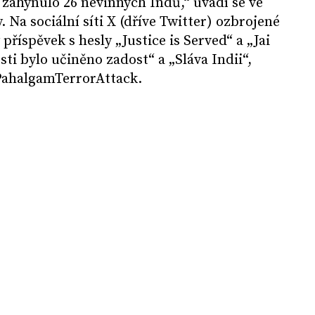
zahynulo 26 nevinných Indů,“ uvádí se ve
 Na sociální síti X (dříve Twitter) ozbrojené
 příspěvek s hesly „Justice is Served“ a „Jai
ti bylo učiněno zadost“ a „Sláva Indii“,
PahalgamTerrorAttack.