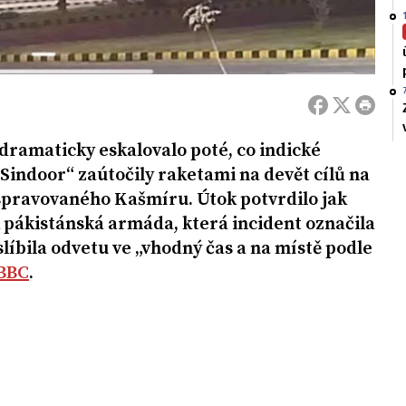
dramaticky eskalovalo poté, co indické
„Sindoor“ zaútočily raketami na devět cílů na
pravovaného Kašmíru. Útok potvrdilo jak
k pákistánská armáda, která incident označila
slíbila odvetu ve „vhodný čas a na místě podle
BBC
.