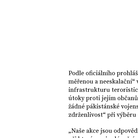
Podle oficiálního prohláš
měřenou a neeskalační“ 
infrastrukturu teroristi
útoky proti jejím občanů
žádné pákistánské vojens
zdrženlivost“ při výběru 
„Naše akce jsou odpověd