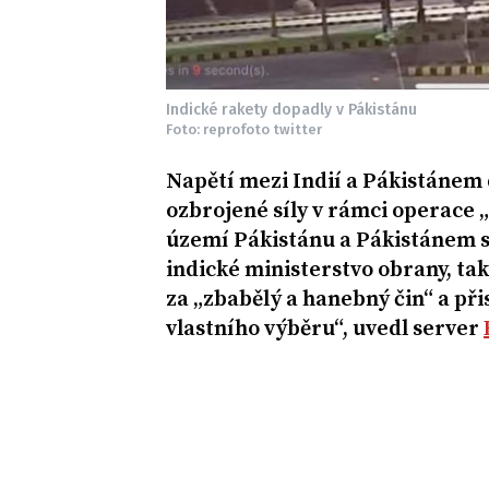
Indické rakety dopadly v Pákistánu
Foto: reprofoto twitter
Napětí mezi Indií a Pákistánem 
ozbrojené síly v rámci operace 
území Pákistánu a Pákistánem s
indické ministerstvo obrany, ta
za „zbabělý a hanebný čin“ a při
vlastního výběru“, uvedl server