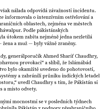
však nálada odpovídá závažnosti incidentu.
ize informovala o intenzivním ostřelování a
ohraničních oblastech, zejména ve městech
aháwalpur. Podle pákistánských
yla útokem zabita nejméně jedna nezletilá
— žena a muž — byly vážně zraněny.
dy, generálporučík Ahmed Sharíf Chaudhry,
ohavnou provokaci“ a slíbil, že Islámábád
tvo bylo okamžitě uvedeno do pohotovosti,
systémy a zabránili průniku indických letadel
toru,“ uvedl Chaudhry s tím, že Pákistán si
s a místo odvety.
rnými mocnostmi se v posledních týdnech
 obvinila Pákistán z podpory přeshraničního