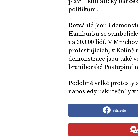
plavil "klimatický balíče
politikům.
Rozsáhlé jsou i demonst
Hamburku se symbolicky 
na 30.000 lidí. V Mnichov
protestujících, v Kolíně
demonstrace jsou také v
braniborské Postupimi 
Podobně velké protesty 
naposledy uskutečnily v 
Sdílejte