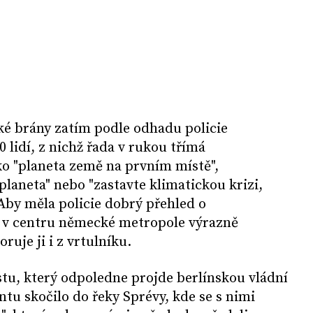
ké brány zatím podle odhadu policie
 lidí, z nichž řada v rukou třímá
ko "planeta země na prvním místě",
planeta" nebo "zastavte klimatickou krizi,
 Aby měla policie dobrý přehled o
je v centru německé metropole výrazně
uje ji i z vrtulníku.
tu, který odpoledne projde berlínskou vládní
ntu skočilo do řeky Sprévy, kde se s nimi