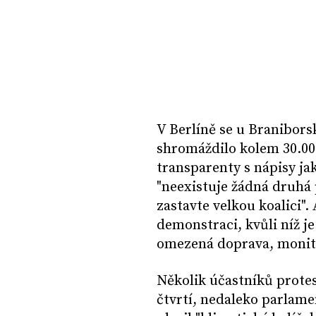
V Berlíně se u Branibors
shromáždilo kolem 30.000
transparenty s nápisy ja
"neexistuje žádná druhá 
zastavte velkou koalici".
demonstraci, kvůli níž 
omezená doprava, monitor
Několik účastníků protes
čtvrtí, nedaleko parlame