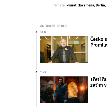
Témata:
klimatická změna
,
Berlín
,
AKTUÁLNĚ SE DĚJE
12:35
Česko s
Promluv
11:20
Třetí řa
zatím 