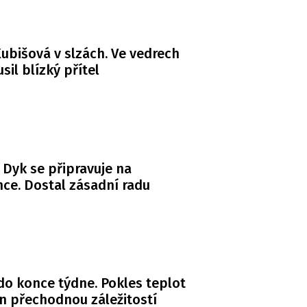
ubišová v slzách. Ve vedrech
usil blízký přítel
 Dyk se připravuje na
ce. Dostal zásadní radu
do konce týdne. Pokles teplot
n přechodnou záležitostí