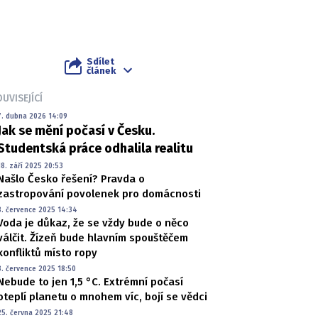
Sdílet
článek
UVISEJÍCÍ
7. dubna 2026 14:09
Jak se mění počasí v Česku.
Studentská práce odhalila realitu
18. září 2025 20:53
Našlo Česko řešení? Pravda o
zastropování povolenek pro domácnosti
8. července 2025 14:34
Voda je důkaz, že se vždy bude o něco
válčit. Žízeň bude hlavním spouštěčem
konfliktů místo ropy
3. července 2025 18:50
Nebude to jen 1,5 °C. Extrémní počasí
oteplí planetu o mnohem víc, bojí se vědci
25. června 2025 21:48