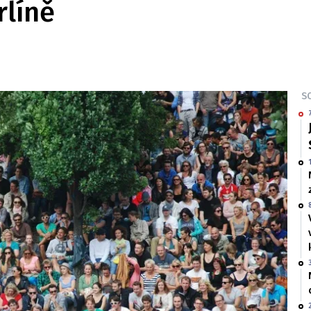
rlíně
SO