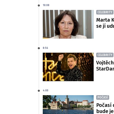
10:08
CELEBRITY
Marta K
se jí ud
8:56
CELEBRITY
Vojtěch
StarDan
4:00
POČASÍ
Počasí 
bude je