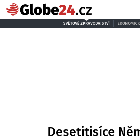
SVĚTOVÉ ZPRAVODAJSTVÍ
EKONOMICK
Desetitisíce Něm