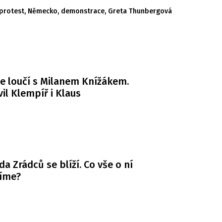
protest
,
Německo
,
demonstrace
,
Greta Thunbergová
e loučí s Milanem Knížákem.
il Klempíř i Klaus
da Zrádců se blíží. Co vše o ní
víme?