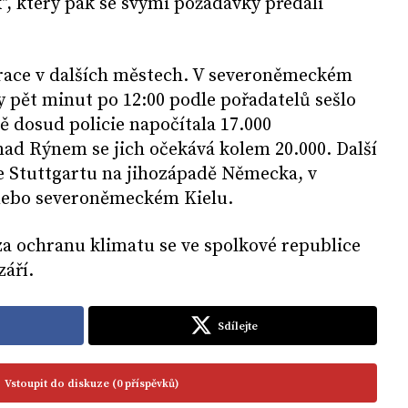
k", který pak se svými požadavky předali
race v dalších městech. V severoněmeckém
pět minut po 12:00 podle pořadatelů sešlo
ě dosud policie napočítala 17.000
 nad Rýnem se jich očekává kolem 20.000. Další
e Stuttgartu na jihozápadě Německa, v
nebo severoněmeckém Kielu.
za ochranu klimatu se ve spolkové republice
září.
Sdílejte
Vstoupit do diskuze (0 příspěvků)