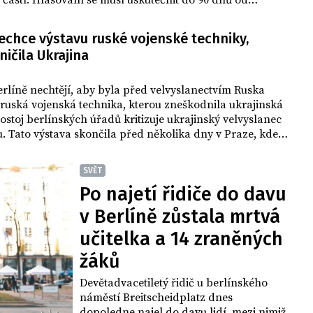
částí. Hlasování se musí uskutečnit do 90 dnů od
za pravděpodobný termín proto šéf berlínské volební
phan Bröchler považuje 12. únor 2023.
echce výstavu ruské vojenské techniky,
ničila Ukrajina
rlíně nechtějí, aby byla před velvyslanectvím Ruska
ruská vojenská technika, kterou zneškodnila ukrajinská
stoj berlínských úřadů kritizuje ukrajinský velvyslanec
 Tato výstava skončila před několika dny v Praze, kde
elký zájem veřejnosti prodloužena.
SVĚT
Po najetí řidiče do davu
v Berlíně zůstala mrtvá
učitelka a 14 zraněných
žáků
Devětadvacetiletý řidič u berlínského
náměstí Breitscheidplatz dnes
dopoledne najel do davu lidí, mezi nimiž