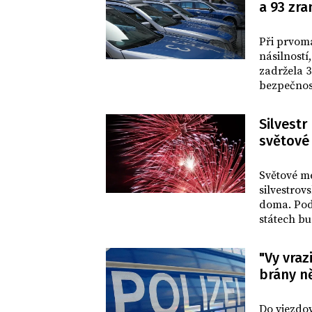
a 93 zra
SVĚT
Při prvomá
násilností
zadržela 3
bezpečnos
Silvestr
světové
SVĚT
Světové me
silvestrov
doma. Pod
státech bu
ohňostroje 
mnohých mě
"Vy vraz
brány n
SVĚT
Do vjezdov