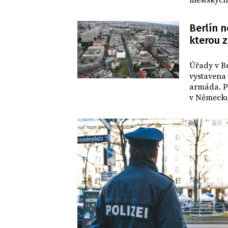
městských 
verdiktu, 
komise Ste
Berlín n
kterou z
SVĚT
Úřady v Be
vystavena 
armáda. Po
v Německu.
byla pro v