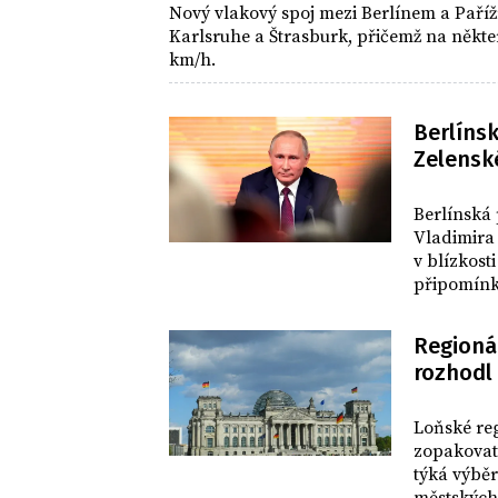
Nový vlakový spoj mezi Berlínem a Paříž
Karlsruhe a Štrasburk, přičemž na někte
km/h.
Berlínsk
Zelensk
SVĚT
Berlínská 
Vladimira
v blízkost
připomínk
Regionál
rozhodl
SVĚT
Loňské reg
zopakovat.
týká výběr