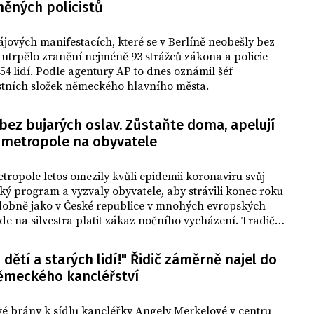
místo připsala Zeleným. V obou
něných policistů
případech ale obě strany od sebe dělí
jen desetiny procentního bodu, o vítězi
jových manifestacích, které se v Berlíně neobešly bez
tak stále není rozhodnuto.
, utrpělo zranění nejméně 93 strážců zákona a policie
54 lidí. Podle agentury AP to dnes oznámil šéf
tních složek německého hlavního města.
 bez bujarých oslav. Zůstaňte doma, apelují
 metropole na obyvatele
tropole letos omezily kvůli epidemii koronaviru svůj
ský program a vyzvaly obyvatele, aby strávili konec roku
obně jako v České republice v mnohých evropských
de na silvestra platit zákaz nočního vycházení. Tradiční
či odpočítávání, jež lákají do ulic stovky tisíc lidí, letos v
stech nahradí představení v televizi a na internetu.
i dětí a starých lidí!" Řidič záměrně najel do
ěmeckého kancléřství
é brány k sídlu kancléřky Angely Merkelové v centru