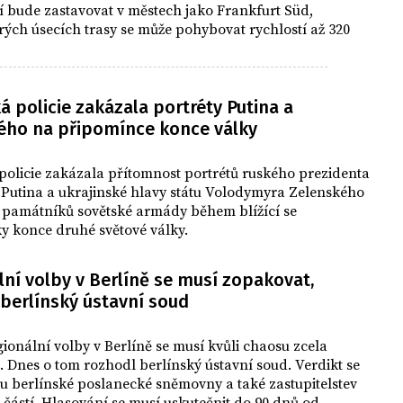
í bude zastavovat v městech jako Frankfurt Süd,
rých úsecích trasy se může pohybovat rychlostí až 320
á policie zakázala portréty Putina a
ého na připomínce konce války
policie zakázala přítomnost portrétů ruského prezidenta
 Putina a ukrajinské hlavy státu Volodymyra Zelenského
i památníků sovětské armády během blížící se
y konce druhé světové války.
ní volby v Berlíně se musí zopakovat,
 berlínský ústavní soud
ionální volby v Berlíně se musí kvůli chaosu zcela
 Dnes o tom rozhodl berlínský ústavní soud. Verdikt se
u berlínské poslanecké sněmovny a také zastupitelstev