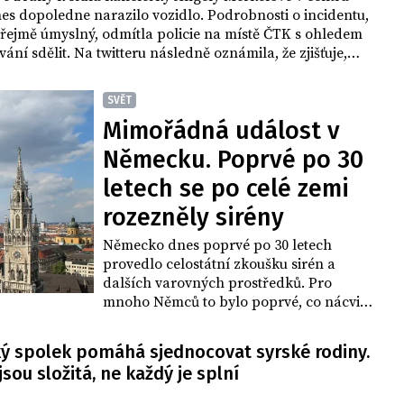
es dopoledne narazilo vozidlo. Podrobnosti o incidentu,
zřejmě úmyslný, odmítla policie na místě ČTK s ohledem
vání sdělit. Na twitteru následně oznámila, že zjišťuje,
 řidič, který byl zadržen, najel do brány záměrně. O tom,
o utrpěl zranění, policie neinformovala.
SVĚT
Mimořádná událost v
Německu. Poprvé po 30
letech se po celé zemi
rozezněly sirény
Německo dnes poprvé po 30 letech
provedlo celostátní zkoušku sirén a
dalších varovných prostředků. Pro
mnoho Němců to bylo poprvé, co nácvik
mimořádné situace zažili. Informována o
zkoušce byla předem jako německý
ký spolek pomáhá sjednocovat syrské rodiny.
soused také Česká republika.
 jsou složitá, ne každý je splní
Dvacetiminutová prověrka, které
předcházela rozsáhlá informační