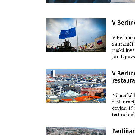
V Berlín
SVĚT
V Berlíně
zahraničí
ruská inva
Jan Lipavs
zahraničí 
vstup do 
V Berlí
restaura
SVĚT
Německé h
restaurací
covidu-19
test nebud
orgán met
Berlíňan