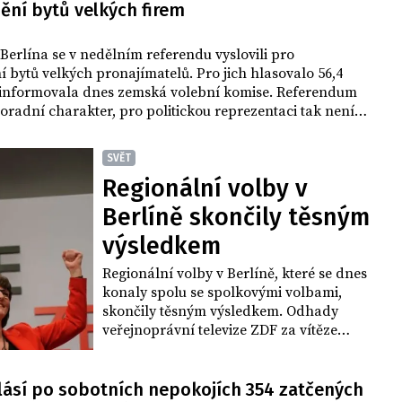
ění bytů velkých firem
Berlína se v nedělním referendu vyslovili pro
í bytů velkých pronajímatelů. Pro jich hlasovalo 56,4
 informovala dnes zemská volební komise. Referendum
oradní charakter, pro politickou reprezentaci tak není
edek právně závazný.
SVĚT
Regionální volby v
Berlíně skončily těsným
výsledkem
Regionální volby v Berlíně, které se dnes
konaly spolu se spolkovými volbami,
skončily těsným výsledkem. Odhady
veřejnoprávní televize ZDF za vítěze
voleb do berlínské Poslanecké
sněmovny považují sociální demokracii
(SPD), veřejnoprávní televize ARD první
hlásí po sobotních nepokojích 354 zatčených