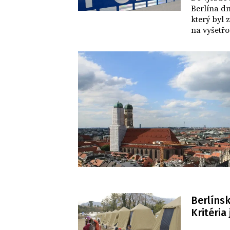
Berlína dn
který byl 
na vyšetřo
zda 54letý
že by někd
Berlíns
Kritéria
SVĚT