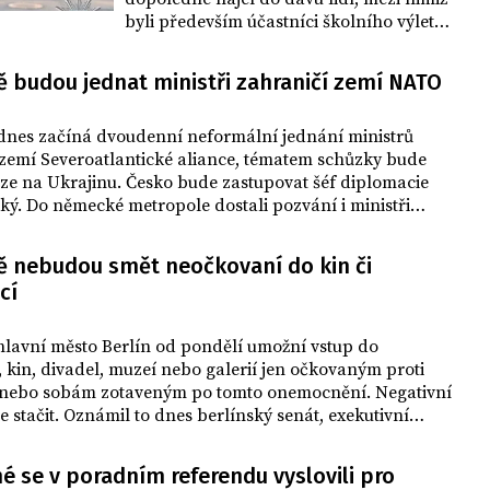
byli především účastníci školního výletu.
Při incidentu na místě zemřela učitelka a
zranilo se mimo jiné 14 žáků ze spolkové
ě budou jednat ministři zahraničí zemí NATO
země Hesensko. Potvrdila to dnes večer
berlínská policie, která předtím také
 dnes začíná dvoudenní neformální jednání ministrů
sdělila, že řidiče, který je arménského
 zemí Severoatlantické aliance, tématem schůzky bude
původu, zadržela. Podle zdrojů
ze na Ukrajinu. Česko bude zastupovat šéf diplomacie
bulvárního listu Bild a novin Berliner
ký. Do německé metropole dostali pozvání i ministři
Zeitung byl čin zjevně úmyslný, jeho
Švédska a Finska, které by mohly v brzké době požádat o
motiv je ale nejasný, i když patrně nebyl
NATO.
politický. Na náměstí Breitscheidplatz se
ně nebudou smět neočkovaní do kin či
v roce 2016 stal teroristický útok, při
cí
kterém zahynula i jedna Češka.
lavní město Berlín od pondělí umožní vstup do
, kin, divadel, muzeí nebo galerií jen očkovaným proti
 nebo sobám zotaveným po tomto onemocnění. Negativní
e stačit. Oznámil to dnes berlínský senát, exekutivní
ropole.
é se v poradním referendu vyslovili pro