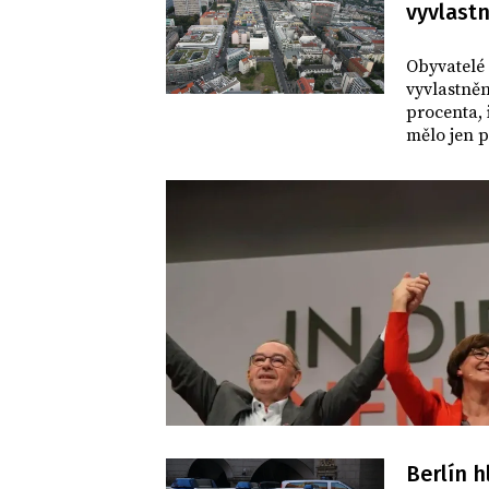
vyvlastn
SVĚT
Obyvatelé 
vyvlastněn
procenta,
mělo jen p
jeho výsl
Berlín 