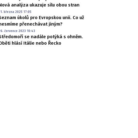
Nová analýza ukazuje sílu obou stran
11. března 2025 17:05
Seznam úkolů pro Evropskou unii. Co už
nesmíme přenechávat jiným?
26. července 2023 10:43
Středomoří se nadále potýká s ohněm.
Oběti hlásí Itálie nebo Řecko