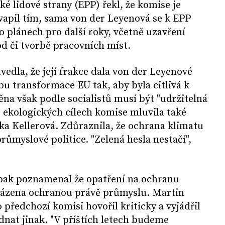
 lidové strany (EPP) řekl, že komise je
vapil tím, sama von der Leyenová se k EPP
o plánech pro další roky, včetně uzavření
 či tvorbě pracovních míst.
vedla, že její frakce dala von der Leyenové
bu transformace EU tak, aby byla citlivá k
na však podle socialistů musí být "udržitelná
 O ekologických cílech komise mluvila také
ka Kellerová. Zdůraznila, že ochrana klimatu
ůmyslové politice. "Zelená hesla nestačí",
opak poznamenal že opatření na ochranu
vázena ochranou právě průmyslu. Martin
ředchozí komisi hovořil kriticky a vyjádřil
dnat jinak. "V příštích letech budeme