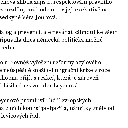
ová slíbila zajistit respektování právního
 rozdílu, což bude mít v její exekutivě na
dsedkyně Věra Jourová.
alog a prevenci, ale neváhat sáhnout ke všem
ipustila dnes německá politička možné
cedur.
o ni rovněž vyřešení reformy azylového
e neúspěšně snaží od migrační krize v roce
hopna přijít s reakcí, která je zároveň
ohlásila dnes von der Leyenová.
yenové promluvili lídři evropských
ina z nich komisi podpořila, námitky zněly od
 levicových řad.