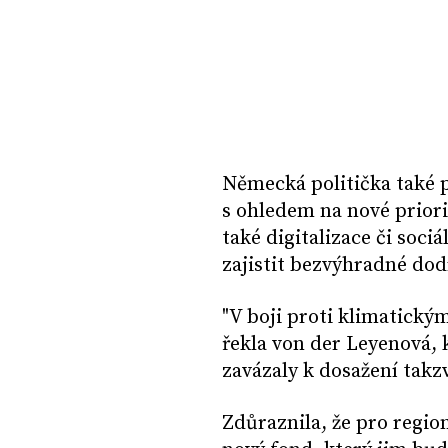
Německá politička také 
s ohledem na nové priorit
také digitalizace či soc
zajistit bezvýhradné dod
"V boji proti klimatick
řekla von der Leyenová, 
zavázaly k dosažení takzv
Zdůraznila, že pro region