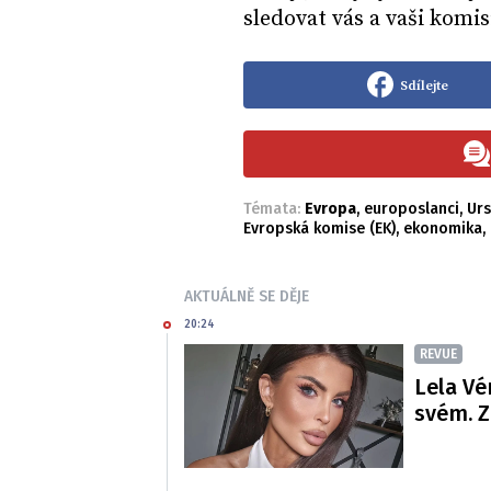
sledovat vás a vaši komi
Sdílejte
Témata:
Evropa
,
europoslanci
,
Urs
Evropská komise (EK)
,
ekonomika
,
AKTUÁLNĚ SE DĚJE
20:24
REVUE
Lela Vé
svém. Z