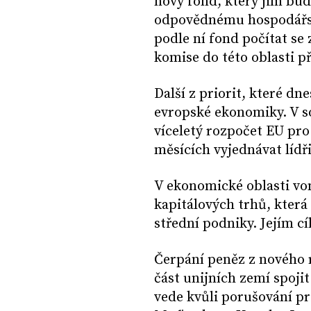
nový fond, který jim bu
odpovědnému hospodářstv
podle ní fond počítat se
komise do této oblasti př
Další z priorit, které dn
evropské ekonomiky. V so
víceletý rozpočet EU pro
měsících vyjednávat lídř
V ekonomické oblasti von
kapitálových trhů, která 
střední podniky. Jejím c
Čerpání peněz z nového 
část unijních zemí spoji
vede kvůli porušování pr