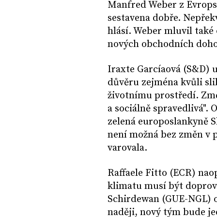
Manfred Weber z Evropské
sestavena dobře. Nepřek
hlásí. Weber mluvil také 
nových obchodních dohod
Iraxte Garcíaová (S&D) u
důvěru zejména kvůli sli
životnímu prostředí. Změ
a sociálně spravedlivá".
zelená europoslankyně S
není možná bez změn v pr
varovala.
Raffaele Fitto (ECR) na
klimatu musí být dopro
Schirdewan (GUE-NGL) o p
naději, nový tým bude je