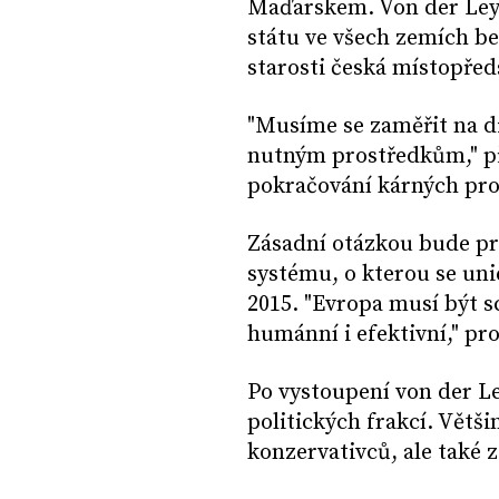
Maďarskem. Von der Leyen
státu ve všech zemích bez
starosti česká místopře
"Musíme se zaměřit na di
nutným prostředkům," př
pokračování kárných pro
Zásadní otázkou bude pr
systému, o kterou se uni
2015. "Evropa musí být sc
humánní i efektivní," pr
Po vystoupení von der Le
politických frakcí. Větš
konzervativců, ale také z