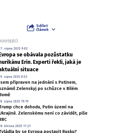
Sdílet
článek
UVISEJÍCÍ
27. srpna 2025 9:02
Evropa se obávala pozůstatku
hurikánu Erin. Experti řekli, jaká je
aktuální situace
19. srpna 2025 8:53
Jsem připraven na jednání s Putinem,
oznámil Zelenskyj po schůzce v Bílém
domě
18. srpna 2025 19:19
Trump chce dohodu, Putin území na
Ukrajině. Zelenskému není co závidět, píše
BBC
30. března 2025 17:21
Zvládla by se Evropa postavit Rusku?