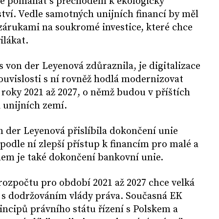
de pomáhat s přechodem k ekologicky
í. Vedle samotných unijních financí by měl
 zárukami na soukromé investice, které chce
ilákat.
es von der Leyenová zdůraznila, je digitalizace
uvislosti s ní rovněž hodlá modernizovat
 roky 2021 až 2027, o němž budou v příštích
i unijních zemí.
 der Leyenová přislíbila dokončení unie
podle ní zlepší přístup k financím pro malé a
ílem je také dokončení bankovní unie.
rozpočtu pro období 2021 až 2027 chce velká
t s dodržováním vlády práva. Současná EK
incipů právního státu řízení s Polskem a