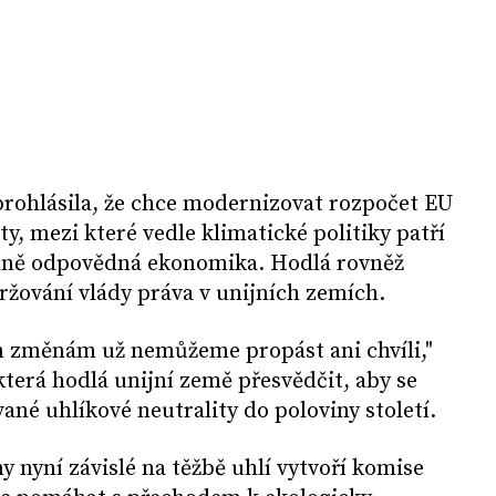
prohlásila, že chce modernizovat rozpočet EU
y, mezi které vedle klimatické politiky patří
iálně odpovědná ekonomika. Hodlá rovněž
ržování vlády práva v unijních zemích.
ým změnám už nemůžeme propást ani chvíli,"
která hodlá unijní země přesvědčit, aby se
ané uhlíkové neutrality do poloviny století.
y nyní závislé na těžbě uhlí vytvoří komise