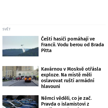
SVĚT
Čeští hasiči pomáhají ve
Francii. Vodu berou od Brada
Pitta
Kavárnou v Moskvě otřásla
exploze. Na místě měli
oslavovat ruští armádní
hlavouni
Němci věděli, co je zač.
Pravda o islamistovi z