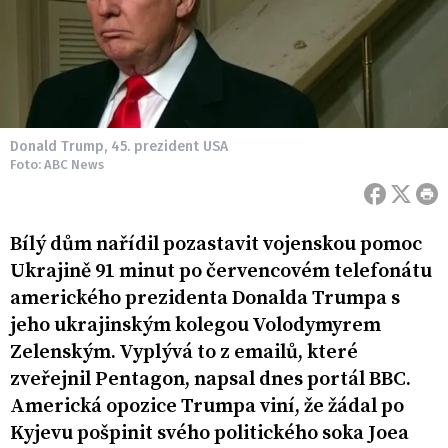
Donald Trump, 45. prezident USA
Foto: ABC News
Bílý dům nařídil pozastavit vojenskou pomoc
Ukrajině 91 minut po červencovém telefonátu
amerického prezidenta Donalda Trumpa s
jeho ukrajinským kolegou Volodymyrem
Zelenským. Vyplývá to z emailů, které
zveřejnil Pentagon, napsal dnes portál BBC.
Americká opozice Trumpa viní, že žádal po
Kyjevu pošpinit svého politického soka Joea