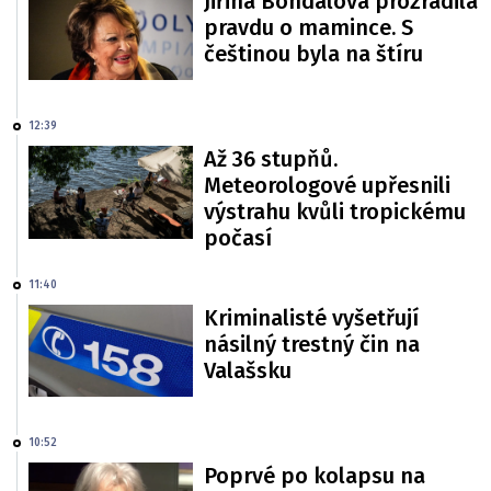
Jiřina Bohdalová prozradila
pravdu o mamince. S
češtinou byla na štíru
12:39
Až 36 stupňů.
Meteorologové upřesnili
výstrahu kvůli tropickému
počasí
11:40
Kriminalisté vyšetřují
násilný trestný čin na
Valašsku
10:52
Poprvé po kolapsu na