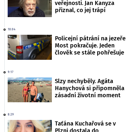
veřejnosti. Jan Kanyza
přiznal, co jej trápí
10:04
Policejní pátrání na jezeře
Most pokračuje. Jeden
člověk se stále pohřešuje
9:17
Slzy nechyběly. Agáta
Hanychová si připomněla
zásadní životní moment
8:29
Taťána Kuchařová se v
Plzni dostala do