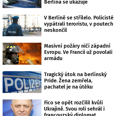
Berlína se ukazuje
V Berlíně se střílelo. Policisté
vypátrali teroristu, v poutech
neskončil
Masivní požáry ničí západní
Evropu. Ve Francii už povolali
armádu
Tragický útok na berlínský
Pride. Žena zemřela,
pachatel je na útěku
Fico se opět rozčílil kvůli
Ukrajině. Svou roli sehrál i
francouzský diplomat