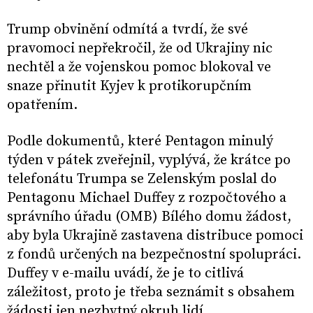
Trump obvinění odmítá a tvrdí, že své
pravomoci nepřekročil, že od Ukrajiny nic
nechtěl a že vojenskou pomoc blokoval ve
snaze přinutit Kyjev k protikorupčním
opatřením.
Podle dokumentů, které Pentagon minulý
týden v pátek zveřejnil, vyplývá, že krátce po
telefonátu Trumpa se Zelenským poslal do
Pentagonu Michael Duffey z rozpočtového a
správního úřadu (OMB) Bílého domu žádost,
aby byla Ukrajině zastavena distribuce pomoci
z fondů určených na bezpečnostní spolupráci.
Duffey v e-mailu uvádí, že je to citlivá
záležitost, proto je třeba seznámit s obsahem
žádosti jen nezbytný okruh lidí.