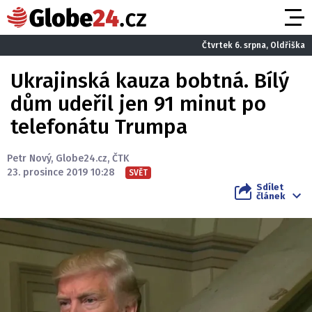
Čtvrtek 6. srpna, Oldřiška
Ukrajinská kauza bobtná. Bílý
dům udeřil jen 91 minut po
telefonátu Trumpa
Petr Nový
,
Globe24.cz
,
ČTK
23. prosince 2019 10:28
SVĚT
Sdílet
článek