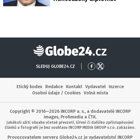
Globe24
SLEDUJ GLOBE24.CZ
Přejít
Přejít
na
na
Facebook
X
Etický kodex
Redakce
Kontakt
Vydavatel
Inzerce
Osobní údaje / Cookies
Volná místa
Copyright © 2016—2026 INCORP a. s., a dodavatelé INCORP
images, Profimedia a ČTK.
Jakékoli užití obsahu včetně převzetí, šíření či dalšího zpřístupňování
článků a fotografií je bez souhlasu INCORP MEDIA GROUP s.r.o. zakázáno.
Provozovatelem serveru Globe24.cz je vydavatelství INCORP