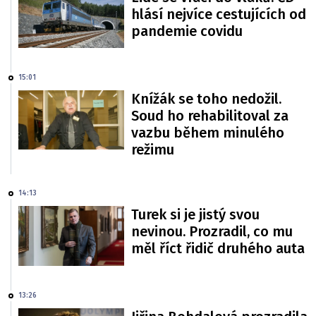
hlásí nejvíce cestujících od
pandemie covidu
15:01
Knížák se toho nedožil.
Soud ho rehabilitoval za
vazbu během minulého
režimu
14:13
Turek si je jistý svou
nevinou. Prozradil, co mu
měl říct řidič druhého auta
13:26