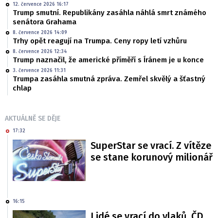
12. července 2026 16:17
Trump smutní. Republikány zasáhla náhlá smrt známého
senátora Grahama
8. července 2026 14:09
Trhy opět reagují na Trumpa. Ceny ropy letí vzhůru
8. července 2026 12:34
Trump naznačil, že americké příměří s Íránem je u konce
3. července 2026 11:31
Trumpa zasáhla smutná zpráva. Zemřel skvělý a šťastný
chlap
AKTUÁLNĚ SE DĚJE
17:32
SuperStar se vrací. Z vítěze
se stane korunový milionář
16:15
Lidé se vrací do vlaků. ČD