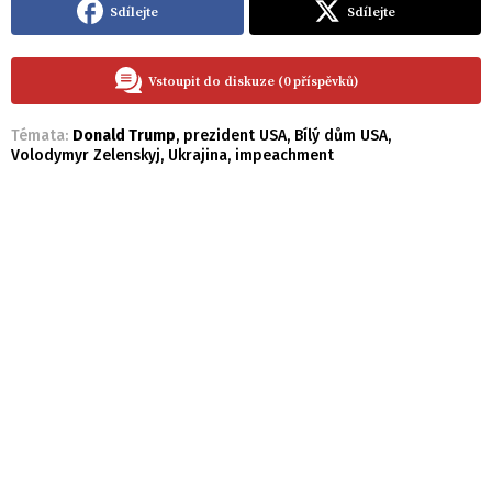
Sdílejte
Sdílejte
Vstoupit do diskuze (0 příspěvků)
Témata:
Donald Trump
,
prezident USA
,
Bílý dům USA
,
Volodymyr Zelenskyj
,
Ukrajina
,
impeachment