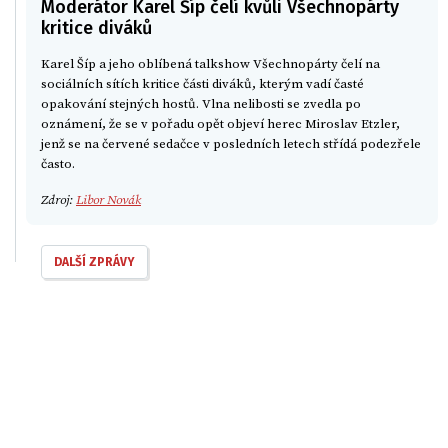
Moderátor Karel Šíp čelí kvůli Všechnopárty
kritice diváků
Karel Šíp a jeho oblíbená talkshow Všechnopárty čelí na
sociálních sítích kritice části diváků, kterým vadí časté
opakování stejných hostů. Vlna nelibosti se zvedla po
oznámení, že se v pořadu opět objeví herec Miroslav Etzler,
jenž se na červené sedačce v posledních letech střídá podezřele
často.
Zdroj:
Libor Novák
DALŠÍ ZPRÁVY