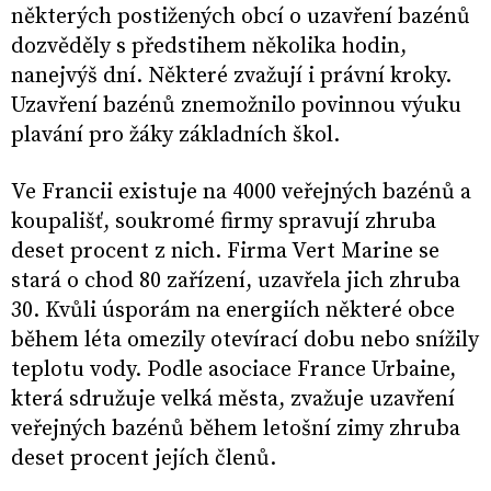
některých postižených obcí o uzavření bazénů
dozvěděly s předstihem několika hodin,
nanejvýš dní. Některé zvažují i právní kroky.
Uzavření bazénů znemožnilo povinnou výuku
plavání pro žáky základních škol.
Ve Francii existuje na 4000 veřejných bazénů a
koupališť, soukromé firmy spravují zhruba
deset procent z nich. Firma Vert Marine se
stará o chod 80 zařízení, uzavřela jich zhruba
30. Kvůli úsporám na energiích některé obce
během léta omezily otevírací dobu nebo snížily
teplotu vody. Podle asociace France Urbaine,
která sdružuje velká města, zvažuje uzavření
veřejných bazénů během letošní zimy zhruba
deset procent jejích členů.