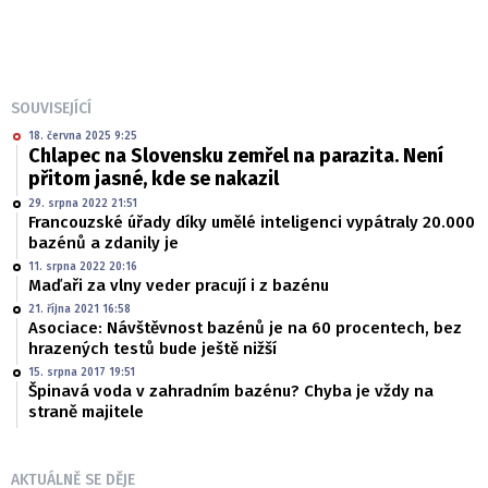
SOUVISEJÍCÍ
18. června 2025 9:25
Chlapec na Slovensku zemřel na parazita. Není
přitom jasné, kde se nakazil
29. srpna 2022 21:51
Francouzské úřady díky umělé inteligenci vypátraly 20.000
bazénů a zdanily je
11. srpna 2022 20:16
Maďaři za vlny veder pracují i z bazénu
21. října 2021 16:58
Asociace: Návštěvnost bazénů je na 60 procentech, bez
hrazených testů bude ještě nižší
15. srpna 2017 19:51
Špinavá voda v zahradním bazénu? Chyba je vždy na
straně majitele
AKTUÁLNĚ SE DĚJE