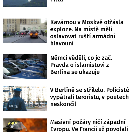
Kavárnou v Moskvě otřásla
exploze. Na místě měli
oslavovat ruští armádní
hlavouni
Němci věděli, co je zač.
Pravda o islamistovi z
Berlína se ukazuje
V Berlíně se střílelo. Policisté
vypátrali teroristu, v poutech
neskončil
Masivní požáry ničí západní
Evropu. Ve Francii už povolali