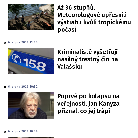
Až 36 stupňů.
Meteorologové upřesnili
výstrahu kvůli tropickému
počasí
6. srpna 2026 11:40
Kriminalisté vyšetřují
násilný trestný čin na
Valašsku
6. srpna 2026 10:52
Poprvé po kolapsu na
veřejnosti. Jan Kanyza
přiznal, co jej trápí
6. srpna 2026 10:04