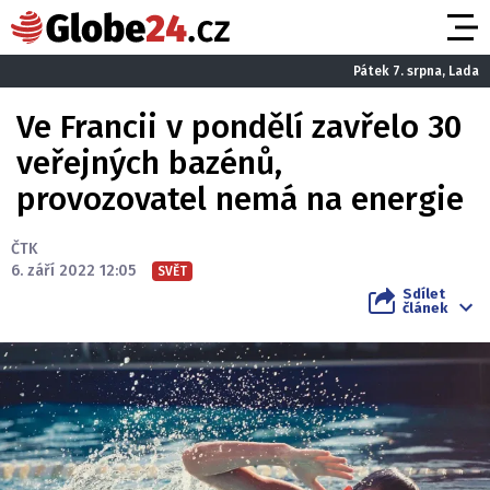
Pátek 7. srpna, Lada
Ve Francii v pondělí zavřelo 30
veřejných bazénů,
provozovatel nemá na energie
ČTK
6. září 2022 12:05
SVĚT
Sdílet
článek