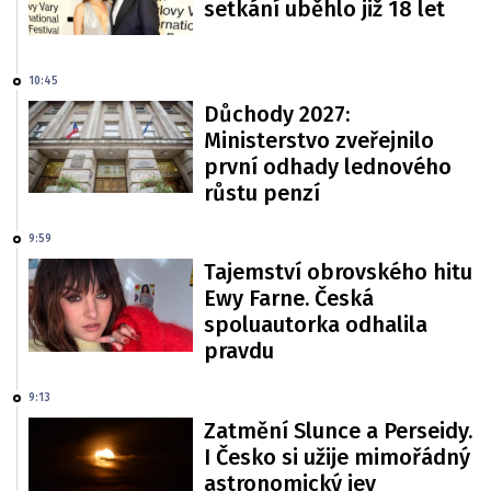
setkání uběhlo již 18 let
10:45
Důchody 2027:
Ministerstvo zveřejnilo
první odhady lednového
růstu penzí
9:59
Tajemství obrovského hitu
Ewy Farne. Česká
spoluautorka odhalila
pravdu
9:13
Zatmění Slunce a Perseidy.
I Česko si užije mimořádný
astronomický jev