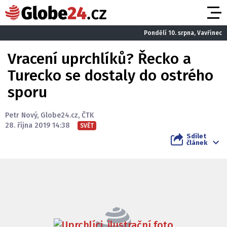
Pondělí 10. srpna, Vavřinec
Vracení uprchlíků? Řecko a
Turecko se dostaly do ostrého
sporu
Petr Nový
,
Globe24.cz
,
ČTK
28. října 2019 14:38
SVĚT
Sdílet
článek