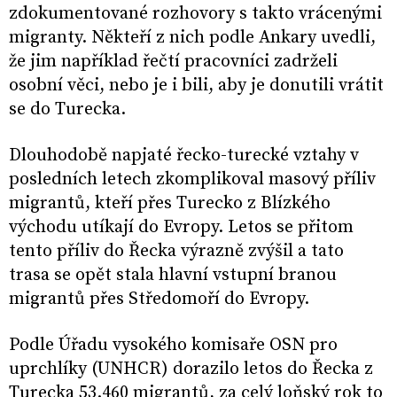
zdokumentované rozhovory s takto vrácenými
migranty. Někteří z nich podle Ankary uvedli,
že jim například řečtí pracovníci zadrželi
osobní věci, nebo je i bili, aby je donutili vrátit
se do Turecka.
Dlouhodobě napjaté řecko-turecké vztahy v
posledních letech zkomplikoval masový příliv
migrantů, kteří přes Turecko z Blízkého
východu utíkají do Evropy. Letos se přitom
tento příliv do Řecka výrazně zvýšil a tato
trasa se opět stala hlavní vstupní branou
migrantů přes Středomoří do Evropy.
Podle Úřadu vysokého komisaře OSN pro
uprchlíky (UNHCR) dorazilo letos do Řecka z
Turecka 53.460 migrantů, za celý loňský rok to