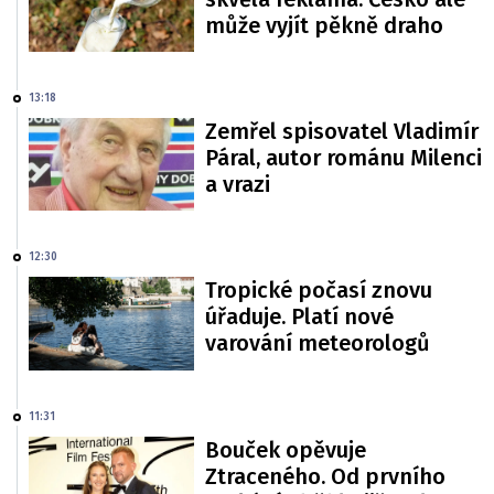
může vyjít pěkně draho
13:18
Zemřel spisovatel Vladimír
Páral, autor románu Milenci
a vrazi
12:30
Tropické počasí znovu
úřaduje. Platí nové
varování meteorologů
11:31
Bouček opěvuje
Ztraceného. Od prvního