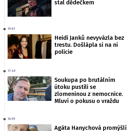
stal dědečkem
19:01
Heidi Janků nevyvázla bez
trestu. Došlápla si na ni
policie
17:49
Soukupa po brutálním
útoku pustili se
zlomeninou z nemocnice.
Mluví o pokusu o vraždu
16:59
Agáta Hanychová promýšlí