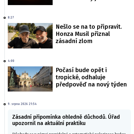
8:27
Nešlo se na to připravit.
Honza Musil přiznal
zásadní zlom
4:00
Počasí bude opět i
tropické, odhaluje
předpověď na nový týden
9. srpna 2026 21:54
Zásadní připomínka ohledně důchodů. Úřad
upozornil na aktuální praktiku
Důchody se v rámci pravidelné a automatické valorizace budou