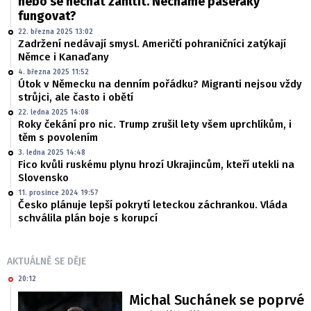
nebo se nechat zahltit. Necháme pašeráky
fungovat?
22. března 2025 13:02
Zadržení nedávají smysl. Američtí pohraničníci zatýkají
Němce i Kanaďany
4. března 2025 11:52
Útok v Německu na denním pořádku? Migranti nejsou vždy
strůjci, ale často i obětí
22. ledna 2025 14:08
Roky čekání pro nic. Trump zrušil lety všem uprchlíkům, i
těm s povolením
3. ledna 2025 14:48
Fico kvůli ruskému plynu hrozí Ukrajincům, kteří utekli na
Slovensko
11. prosince 2024 19:57
Česko plánuje lepší pokrytí leteckou záchrankou. Vláda
schválila plán boje s korupcí
AKTUÁLNĚ SE DĚJE
20:12
Michal Suchánek se poprvé