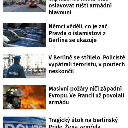
oslavovat ruští armádní
hlavouni
Němci věděli, co je zač.
Pravda o islamistovi z
Berlína se ukazuje
V Berlíně se střílelo. Policisté
vypátrali teroristu, v poutech
neskončil
Masivní požáry ničí západní
Evropu. Ve Francii už povolali
armádu
Tragický útok na berlínský
Pride. Žena zemřela,