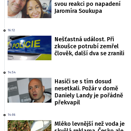
svou reakci po napadení
Jaromíra Soukupa
16:12
Nešťastná událost. Při
zkoušce potrubí zemřel
člověk, další dva se zranili
14:54
Hasiči se s tím dosud
nesetkali. Požár v domě
Daniely Landy je pořádně
překvapil
14:06
Mléko levnější než voda je
skvělá reklama. Česko ale