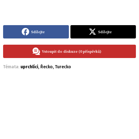
Sdílejte
Sdílejte
Vstoupit do diskuze (0 příspěvků)
Témata:
uprchlíci
,
Řecko
,
Turecko