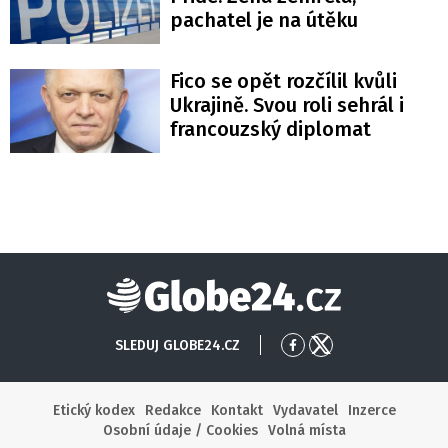
pachatel je na útěku
Fico se opět rozčílil kvůli
Ukrajině. Svou roli sehrál i
francouzský diplomat
Globe24
SLEDUJ GLOBE24.CZ
Přejít
Přejít
na
na
Facebook
X
Etický kodex
Redakce
Kontakt
Vydavatel
Inzerce
Osobní údaje / Cookies
Volná místa