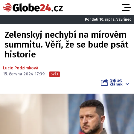
Pondělí 10. srpna, Vavřinec
Zelenskyj nechybí na mírovém
summitu. Věří, že se bude psát
historie
Lucie Podzimková
15. června 2024 17:39
SVĚT
Sdílet
článek