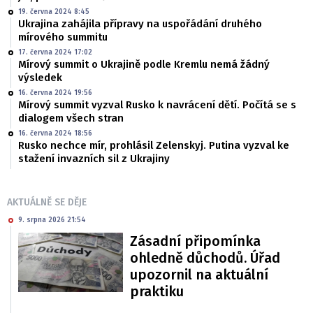
19. června 2024 8:45
Ukrajina zahájila přípravy na uspořádání druhého
mírového summitu
17. června 2024 17:02
Mírový summit o Ukrajině podle Kremlu nemá žádný
výsledek
16. června 2024 19:56
Mírový summit vyzval Rusko k navrácení dětí. Počítá se s
dialogem všech stran
16. června 2024 18:56
Rusko nechce mír, prohlásil Zelenskyj. Putina vyzval ke
stažení invazních sil z Ukrajiny
AKTUÁLNĚ SE DĚJE
9. srpna 2026 21:54
Zásadní připomínka
ohledně důchodů. Úřad
upozornil na aktuální
praktiku