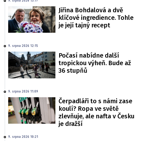
9. srpna 2026 13:17
Jiřina Bohdalová a dvě
klíčové ingredience. Tohle
je její tajný recept
9. srpna 2026 12:15
Počasí nabídne další
tropickou výheň. Bude až
36 stupňů
9. srpna 2026 11:09
Čerpadláři to s námi zase
koulí? Ropa ve světě
zlevňuje, ale nafta v Česku
je dražší
9. srpna 2026 10:21