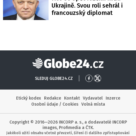
Ukrajině. Svou roli sehrál i
francouzský diplomat
Globe24
SLEDUJ GLOBE24.CZ
Přejít
Přejít
na
na
Facebook
X
Etický kodex
Redakce
Kontakt
Vydavatel
Inzerce
Osobní údaje / Cookies
Volná místa
Copyright © 2016—2026 INCORP a. s., a dodavatelé INCORP
images, Profimedia a ČTK.
Jakékoli užití obsahu včetně převzetí, šíření či dalšího zpřístupňování