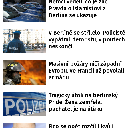
Němci věděli, co je zač.
Pravda o islamistovi z
Berlína se ukazuje
V Berlíně se střílelo. Policisté
vypátrali teroristu, v poutech
neskončil
Masivní požáry ničí západní
Evropu. Ve Francii už povolali
armádu
Tragický útok na berlínský
Pride. Žena zemřela,
pachatel je na útěku
Fico se opět rozčílil kvůli