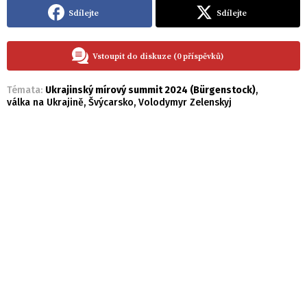
Sdílejte
Sdílejte
Vstoupit do diskuze (0 příspěvků)
Témata:
Ukrajinský mírový summit 2024 (Bürgenstock)
,
válka na Ukrajině
,
Švýcarsko
,
Volodymyr Zelenskyj