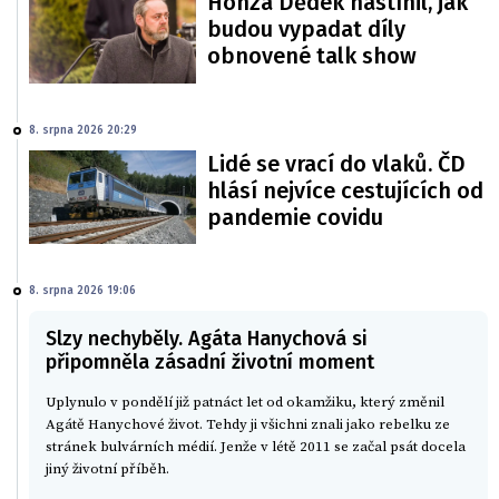
Honza Dědek nastínil, jak
budou vypadat díly
obnovené talk show
8. srpna 2026 20:29
Lidé se vrací do vlaků. ČD
hlásí nejvíce cestujících od
pandemie covidu
8. srpna 2026 19:06
Slzy nechyběly. Agáta Hanychová si
připomněla zásadní životní moment
Uplynulo v pondělí již patnáct let od okamžiku, který změnil
Agátě Hanychové život. Tehdy ji všichni znali jako rebelku ze
stránek bulvárních médií. Jenže v létě 2011 se začal psát docela
jiný životní příběh.