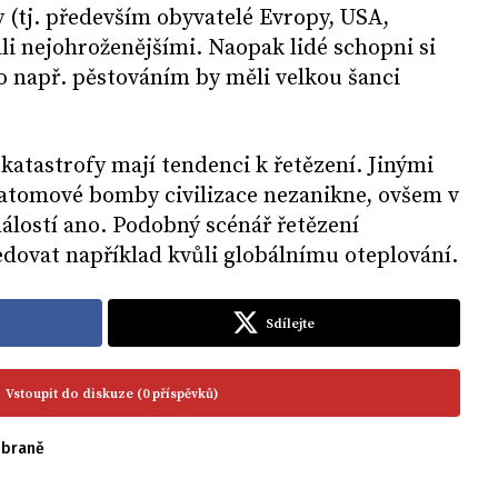
 (tj. především obyvatelé Evropy, USA,
ali nejohroženějšími. Naopak lidé schopni si
o např. pěstováním by měli velkou šanci
katastrofy mají tendenci k řetězení. Jinými
atomové bomby civilizace nezanikne, ovšem v
álostí ano. Podobný scénář řetězení
edovat například kvůli globálnímu oteplování.
Sdílejte
Vstoupit do diskuze (0 příspěvků)
zbraně