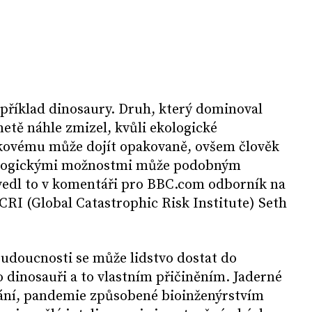
íklad dinosaury. Druh, který dominoval
etě náhle zmizel, kvůli ekologické
kovému může dojít opakovaně, ovšem člověk
ologickými možnostmi může podobným
vedl to v komentáři pro BBC.com odborník na
GCRI (Global Catastrophic Risk Institute) Seth
 budoucnosti se může lidstvo dostat do
 dinosauři a to vlastním přičiněním. Jaderné
vání, pandemie způsobené bioinženýrstvím