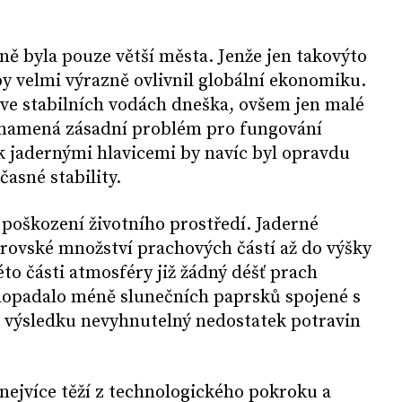
ě byla pouze větší města. Jenže jen takovýto
y velmi výrazně ovlivnil globální ekonomiku.
 ve stabilních vodách dneška, ovšem jen malé
y znamená zásadní problém pro fungování
k jadernými hlavicemi by navíc byl opravdu
asné stability.
poškození životního prostředí. Jaderné
rovské množství prachových částí až do výšky
to části atmosféry již žádný déšť prach
dopadalo méně slunečních paprsků spojené s
 výsledku nevyhnutelný nedostatek potravin
 nejvíce těží z technologického pokroku a