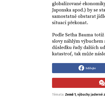
globalizované ekonomiky
Japonska apod.) by se st
samostatně obstarat jídl
situaci překonat.
Podle Setha Bauma totiž 
slovy náhlým výbuchem 
důsledku řady dalších ud
katastrof, tak může násl
Sdílejte
Témata:
Země 1
,
výbuchy jaderné 