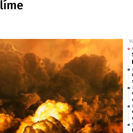
slíme
SO