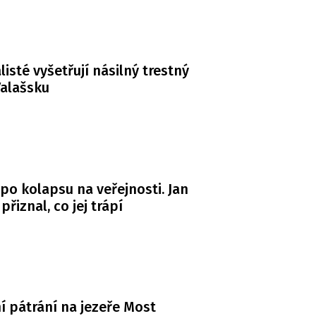
listé vyšetřují násilný trestný
Valašsku
po kolapsu na veřejnosti. Jan
řiznal, co jej trápí
ní pátrání na jezeře Most