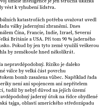
oj umělé inteligence je jen stručná ukázka
y vést k vyhubení lidstva.
bálních katastrofách potřeba uvažovat uvedl
ladu války jadernými zbraněmi. Dnes
álem Čína, Francie, Indie, Izrael, Severní
elká Británie a USA. Při tom 90 % jaderného
usko. Pokud by jen tyto země využili veškerou
la by zeměkoule hned několikrát.
ela nepravděpodobný. Riziko je daleko
rné válce by velká část povrchu
tokem bomb zasažena vůbec. Například řada
meriky není ani spojencem ani nepřítelem
í, tudíž by nebyl důvod na jejich území
pravděpodobný jaderný útok na řídce obydlené
uská tajga, oblasti amerického středozápadu