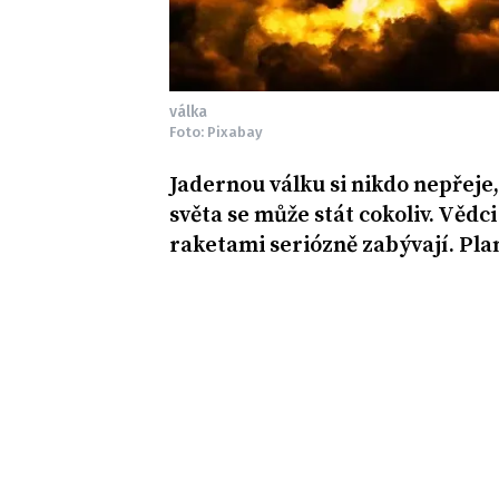
válka
Foto: Pixabay
Jadernou válku si nikdo nepřeje
světa se může stát cokoliv. Věd
raketami seriózně zabývají. Plane