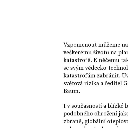
Vzpomenout můžeme např
veškerému životu na plan
katastrofě. K něčemu ta
se svým vědecko-techn
katastrofám zabránit. U
světová rizika a ředitel 
Baum.
I v současnosti a blízké
podobného ohrožení jako
zbraně, globální oteplo