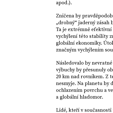
apod.).
Zničena by pravděpodobn
„drobný“ jaderný zásah b
Ta je extrémně efektivní
vychýlení této stabilit
globální ekonomiky. Úto
značným vychýlením souč
Následovalo by nevratné 
výbuchy by přesunuly ob
20 km nad rovníkem. Z té
nesmyje. Na planetu by 
ochlazením povrchu a ve
a globální hladomor.
Lidé, kteří v současnosti