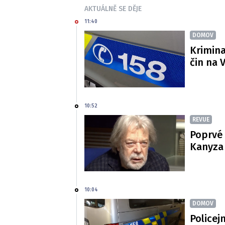
AKTUÁLNĚ SE DĚJE
11:40
DOMOV
Krimina
čin na 
10:52
REVUE
Poprvé 
Kanyza p
10:04
DOMOV
Policej