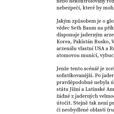
nebo nekontrolovaný rozv
nebezpečí, které by mohl
Jakým způsobem je o glo
vědec Seth Baum na přík
disponuje jaderným arzen
Korea, Pakistán Rusko, V
arzenálu vlastní USA a R
atomovou munici, vybuch
Jenže tento scénář je zc
sofistikovanější. Po jade
pravděpodobně nebyla ú
státu Jižní a Latinské A
žádné z jaderných velmoc
útočit. Stejně tak není 
či neobydlené oblasti (r