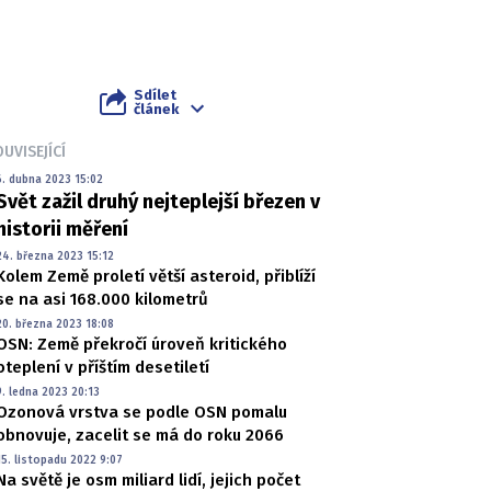
Sdílet
článek
UVISEJÍCÍ
6. dubna 2023 15:02
Svět zažil druhý nejteplejší březen v
historii měření
24. března 2023 15:12
Kolem Země proletí větší asteroid, přiblíží
se na asi 168.000 kilometrů
20. března 2023 18:08
OSN: Země překročí úroveň kritického
oteplení v příštím desetiletí
9. ledna 2023 20:13
Ozonová vrstva se podle OSN pomalu
obnovuje, zacelit se má do roku 2066
15. listopadu 2022 9:07
Na světě je osm miliard lidí, jejich počet