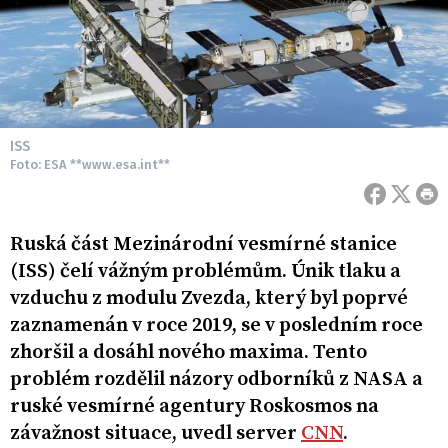
ISS
Foto: ESA **www.esa.int**
Ruská část Mezinárodní vesmírné stanice
(ISS) čelí vážným problémům. Únik tlaku a
vzduchu z modulu Zvezda, který byl poprvé
zaznamenán v roce 2019, se v posledním roce
zhoršil a dosáhl nového maxima. Tento
problém rozdělil názory odborníků z NASA a
ruské vesmírné agentury Roskosmos na
závažnost situace, uvedl server
CNN
.