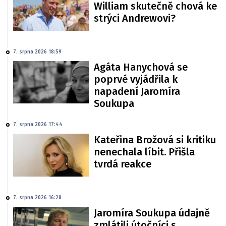
William skutečně chová ke
strýci Andrewovi?
7. srpna 2026 18:59
Agáta Hanychová se
poprvé vyjádřila k
napadení Jaromíra
Soukupa
7. srpna 2026 17:44
Kateřina Brožová si kritiku
nenechala líbit. Přišla
tvrdá reakce
7. srpna 2026 16:28
Jaromíra Soukupa údajně
zmlátili útočníci s