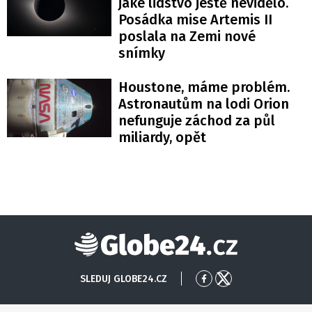
jaké lidstvo ještě nevidělo.
Posádka mise Artemis II
poslala na Zemi nové
snímky
Houstone, máme problém.
Astronautům na lodi Orion
nefunguje záchod za půl
miliardy, opět
Globe24
SLEDUJ GLOBE24.CZ
Přejít
Přejít
na
na
Facebook
X