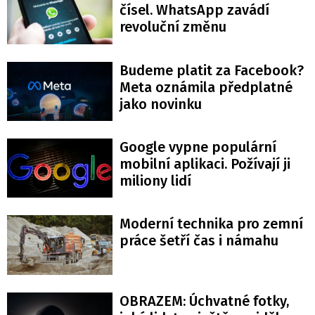
čísel. WhatsApp zavádí
revoluční změnu
Budeme platit za Facebook?
Meta oznámila předplatné
jako novinku
Google vypne populární
mobilní aplikaci. Požívají ji
miliony lidí
Moderní technika pro zemní
práce šetří čas i námahu
OBRAZEM: Úchvatné fotky,