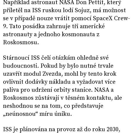
Například astronaut NASA Don Pettit, který
přiletěl na ISS ruskou lodí Sojuz, má možnost
se v případě nouze vrátit pomocí SpaceX Crew-
9. Tato posádka zahrnuje tři americké
astronauty a jednoho kosmonauta z
Roskosmosu.
Stárnoucí ISS čelí otázkám ohledně své
budoucnosti. Pokud by bylo nutné trvale
uzavřít modul Zvezda, mohl by tento krok
ovlivnit dodávky nákladu a vyžadovat více
paliva pro udržení orbity stanice. NASA a
Roskosmos zůstávají v těsném kontaktu, ale
neshodnou se na tom, co představuje
„neúnosnou“ míru úniku.
ISS je plánována na provoz až do roku 2030,