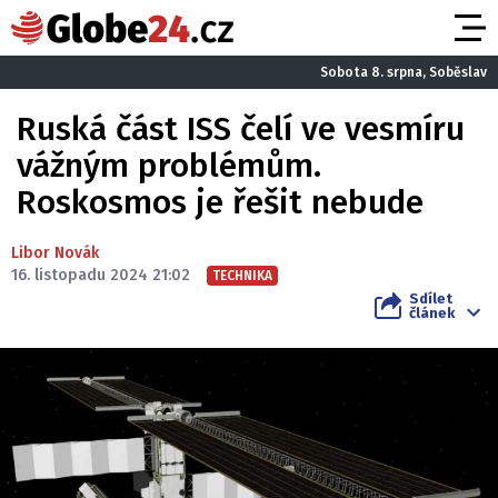
Sobota 8. srpna, Soběslav
Ruská část ISS čelí ve vesmíru
vážným problémům.
Roskosmos je řešit nebude
Libor Novák
16. listopadu 2024 21:02
TECHNIKA
Sdílet
článek