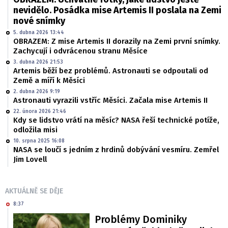
nevidělo. Posádka mise Artemis II poslala na Zemi
nové snímky
5. dubna 2026 13:44
OBRAZEM: Z mise Artemis II dorazily na Zemi první snímky.
Zachycují i odvrácenou stranu Měsíce
3. dubna 2026 21:53
Artemis běží bez problémů. Astronauti se odpoutali od
Země a míří k Měsíci
2. dubna 2026 9:19
Astronauti vyrazili vstříc Měsíci. Začala mise Artemis II
22. února 2026 21:46
Kdy se lidstvo vrátí na měsíc? NASA řeší technické potíže,
odložila misi
10. srpna 2025 16:08
NASA se loučí s jedním z hrdinů dobývání vesmíru. Zemřel
Jim Lovell
AKTUÁLNĚ SE DĚJE
8:37
Problémy Dominiky