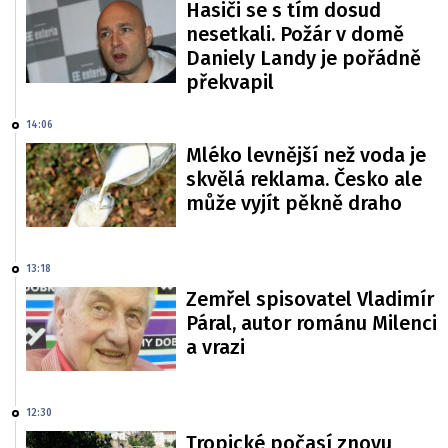
Hasiči se s tím dosud
nesetkali. Požár v domě
Daniely Landy je pořádně
překvapil
14:06
Mléko levnější než voda je
skvělá reklama. Česko ale
může vyjít pěkně draho
13:18
Zemřel spisovatel Vladimír
Páral, autor románu Milenci
a vrazi
12:30
Tropické počasí znovu