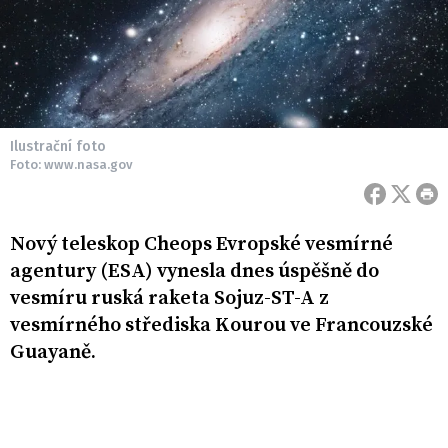
Ilustrační foto
Foto: www.nasa.gov
Nový teleskop Cheops Evropské vesmírné
agentury (ESA) vynesla dnes úspěšně do
vesmíru ruská raketa Sojuz-ST-A z
vesmírného střediska Kourou ve Francouzské
Guayaně.