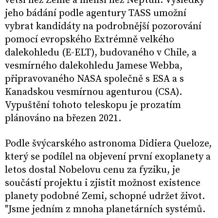
větší než Země a menší než Neptun. Výsledky
jeho bádání podle agentury TASS umožní
vybrat kandidáty na podrobnější pozorování
pomocí evropského Extrémně velkého
dalekohledu (E-ELT), budovaného v Chile, a
vesmírného dalekohledu Jamese Webba,
připravovaného NASA společně s ESA a s
Kanadskou vesmírnou agenturou (CSA).
Vypuštění tohoto teleskopu je prozatím
plánováno na březen 2021.
Podle švýcarského astronoma Didiera Queloze,
který se podílel na objevení první exoplanety a
letos dostal Nobelovu cenu za fyziku, je
součástí projektu i zjistit možnost existence
planety podobné Zemi, schopné udržet život.
"Jsme jedním z mnoha planetárních systémů.