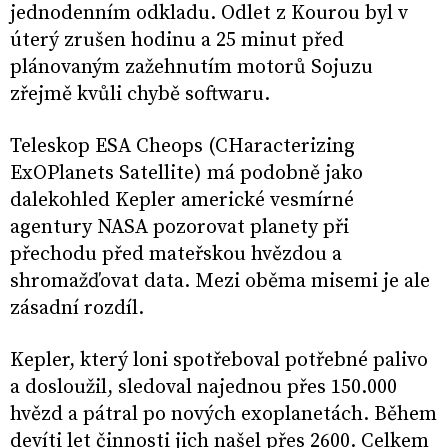
jednodenním odkladu. Odlet z Kourou byl v
úterý zrušen hodinu a 25 minut před
plánovaným zažehnutím motorů Sojuzu
zřejmě kvůli chybě softwaru.
Teleskop ESA Cheops (CHaracterizing
ExOPlanets Satellite) má podobně jako
dalekohled Kepler americké vesmírné
agentury NASA pozorovat planety při
přechodu před mateřskou hvězdou a
shromažďovat data. Mezi oběma misemi je ale
zásadní rozdíl.
Kepler, který loni spotřeboval potřebné palivo
a dosloužil, sledoval najednou přes 150.000
hvězd a pátral po nových exoplanetách. Během
devíti let činnosti jich našel přes 2600. Celkem