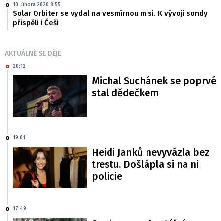
10. února 2020 8:55
Solar Orbiter se vydal na vesmírnou misi. K vývoji sondy
přispěli i Češi
AKTUÁLNĚ SE DĚJE
20:12
Michal Suchánek se poprvé
stal dědečkem
19:01
Heidi Janků nevyvázla bez
trestu. Došlápla si na ni
policie
17:49