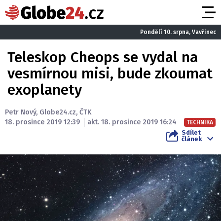
Pondělí 10. srpna, Vavřinec
Teleskop Cheops se vydal na
vesmírnou misi, bude zkoumat
exoplanety
Petr Nový
,
Globe24.cz
,
ČTK
18. prosince 2019 12:39
akt. 18. prosince 2019 16:24
TECHNIKA
Sdílet
článek