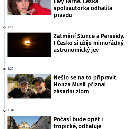
Ewy Farne. Česká
spoluautorka odhalila
pravdu
9:13
Zatmění Slunce a Perseidy.
I Česko si užije mimořádný
astronomický jev
8:27
Nešlo se na to připravit.
Honza Musil přiznal
zásadní zlom
4:00
Počasí bude opět i
tropické, odhaluje