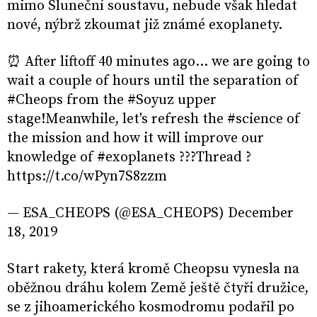
mimo Sluneční soustavu, nebude však hledat
nové, nýbrž zkoumat již známé exoplanety.
⏰ After liftoff 40 minutes ago... we are going to
wait a couple of hours until the separation of
#Cheops from the #Soyuz upper
stage!Meanwhile, let's refresh the #science of
the mission and how it will improve our
knowledge of #exoplanets ???Thread ?
https://t.co/wPyn7S8zzm
— ESA_CHEOPS (@ESA_CHEOPS) December
18, 2019
Start rakety, která kromě Cheopsu vynesla na
oběžnou dráhu kolem Země ještě čtyři družice,
se z jihoamerického kosmodromu podařil po