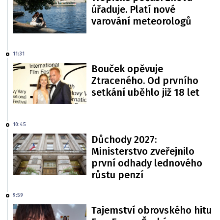
úřaduje. Platí nové
varování meteorologů
11:31
Bouček opěvuje
Ztraceného. Od prvního
setkání uběhlo již 18 let
10:45
Důchody 2027:
Ministerstvo zveřejnilo
první odhady lednového
růstu penzí
9:59
Tajemství obrovského hitu