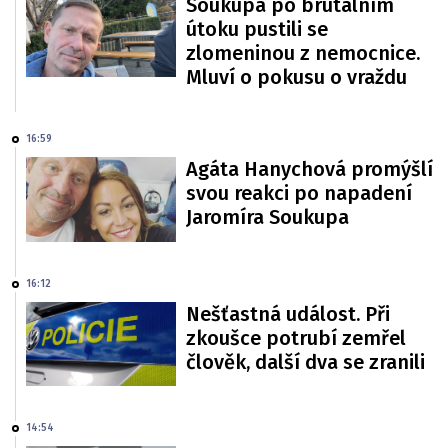
Soukupa po brutálním
útoku pustili se
zlomeninou z nemocnice.
Mluví o pokusu o vraždu
16:59
Agáta Hanychová promýšlí
svou reakci po napadení
Jaromíra Soukupa
16:12
Nešťastná událost. Při
zkoušce potrubí zemřel
člověk, další dva se zranili
14:54