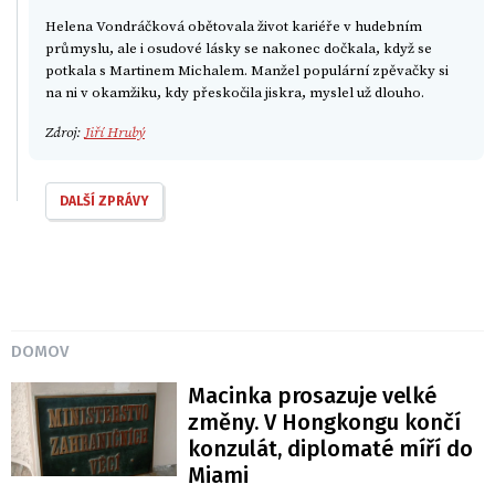
Helena Vondráčková obětovala život kariéře v hudebním
průmyslu, ale i osudové lásky se nakonec dočkala, když se
potkala s Martinem Michalem. Manžel populární zpěvačky si
na ni v okamžiku, kdy přeskočila jiskra, myslel už dlouho.
Zdroj:
Jiří Hrubý
DALŠÍ ZPRÁVY
DOMOV
Macinka prosazuje velké
změny. V Hongkongu končí
konzulát, diplomaté míří do
Miami