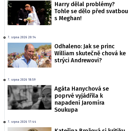
Harry dělal problémy?
Tohle se dělo před svatbou
s Meghan!
7. srpna 2026 20:14
Odhaleno: Jak se princ
William skutečně chová ke
strýci Andrewovi?
7. srpna 2026 18:59
Agáta Hanychová se
poprvé vyjádřila k
napadení Jaromíra
Soukupa
7. srpna 2026 17:44
Kateřina Brožová si kritiku