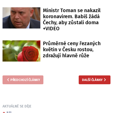
Ministr Toman se nakazil
koronavirem. Babiš žádá
Čechy, aby zůstali doma
+VIDEO
Průměrné ceny řezaných
květin v Česku rostou,
zdražují hlavně růže
PŘEDCHOZÍ ČLÁNKY
DALŠÍ ČLÁNKY
AKTUÁLNĚ SE DĚJE
9:51