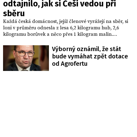
odtajnilo, jak si Češi vedou při
sběru
Každá česká domácnost, jejíž členové vyrážejí na sběr, si
loni v průměru odnesla z lesa 6,2 kilogramu hub, 2,6
kilogramu borůvek a něco přes 1 kilogram malin.
Houbařsky byl rok 2025 spíše podprůměrný. Vyplývá to z
šetření Ministerstva zemědělství (MZe), který vyhodnotila
Výborný oznámil, že stát
Fakulta lesnická a dřevařská České zemědělské univerzity
bude vymáhat zpět dotace
(ČZU).
od Agrofertu