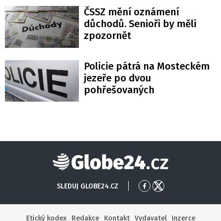
ČSSZ mění oznámení
důchodů. Senioři by měli
zpozornět
Policie pátrá na Mosteckém
jezeře po dvou
pohřešovaných
Globe24
SLEDUJ GLOBE24.CZ
Přejít
Přejít
na
na
Facebook
X
Etický kodex
Redakce
Kontakt
Vydavatel
Inzerce