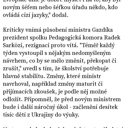
novým šéfem nebo šéfkou úřadu někdo, kdo
ovládá cizí jazyky," dodal.
Kriticky vnímá působení ministra Gazdíka
prezident spolku Pedagogická komora Radek
Sarközi, rezignaci proto vítá. "Téměř každý
týden vystoupil s nějakým nedomyšleným
návrhem, co by se mělo změnit, překopat či
zrušit," uvedl s tím, že školství potřebuje
hlavně stabilitu. Změny, které ministr
navrhoval, například změny maturit či
přijímacích zkoušek, je podle něj možné
odložit. Připomněl, že před novým ministrem
bude i další náročný úkol - začlenění desítek
tisíc dětí z Ukrajiny do výuky.