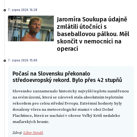
7. srpna 2026 16:28
Jaromíra Soukupa údajně
zmlátili útočníci s
baseballovou pálkou. Měl
skončit v nemocnici na
operaci
7. srpna 2026 15:00
Počasí na Slovensku překonalo
středoevropský rekord. Bylo přes 42 stupňů
Slovensko zaznamenalo historicky nejvyšší teplotu naměřenou
na svém území, která se zároveň stala absolutním teplotním
rekordem pro celou střední Evropu. Extrémní hodnoty byly
dosaženy včera na meteorologické stanici v obci Dolné
Plachtince, která se nachází v okrese Veľký Krtíš nedaleko
maďarských hranic.
Zdroj:
Libor Novák