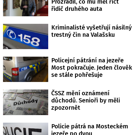
Prozradil, co mu měl říct
řidič druhého auta
Kriminalisté vyšetřují násilný
trestný čin na Valašsku
Policejní pátrání na jezeře
Most pokračuje. Jeden člověk
se stále pohřešuje
ČSSZ mění oznámení
důchodů. Senioři by měli
zpozornět
Policie pátrá na Mosteckém
jezeře po dvou