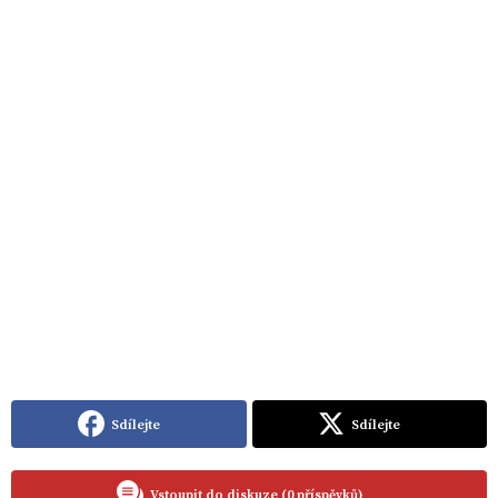
Sdílejte
Sdílejte
Vstoupit do diskuze (0 příspěvků)