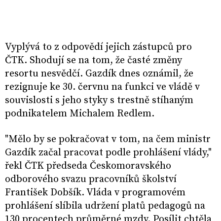
Vyplývá to z odpovědí jejich zástupců pro
ČTK. Shodují se na tom, že časté změny
resortu nesvědčí. Gazdík dnes oznámil, že
rezignuje ke 30. červnu na funkci ve vládě v
souvislosti s jeho styky s trestně stíhaným
podnikatelem Michalem Redlem.
"Mělo by se pokračovat v tom, na čem ministr
Gazdík začal pracovat podle prohlášení vlády,"
řekl ČTK předseda Českomoravského
odborového svazu pracovníků školství
František Dobšík. Vláda v programovém
prohlášení slíbila udržení platů pedagogů na
130 procentech průměrné mzdy. Posílit chtěla