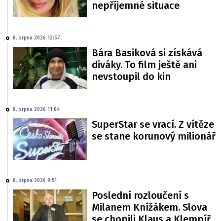
nepříjemné situace
8. srpna 2026 12:57
Bára Basiková si získává
diváky. To film ještě ani
nevstoupil do kin
8. srpna 2026 11:04
SuperStar se vrací. Z vítěze
se stane korunový milionář
8. srpna 2026 9:51
Poslední rozloučení s
Milanem Knížákem. Slova
se chopili Klaus a Klempíř