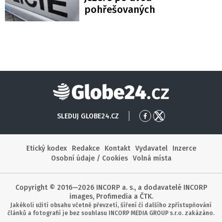
pohřešovaných
Globe24
SLEDUJ GLOBE24.CZ
Přejít
Přejít
na
na
Facebook
X
Etický kodex
Redakce
Kontakt
Vydavatel
Inzerce
Osobní údaje / Cookies
Volná místa
Copyright © 2016—2026 INCORP a. s., a dodavatelé INCORP
images, Profimedia a ČTK.
Jakékoli užití obsahu včetně převzetí, šíření či dalšího zpřístupňování
článků a fotografií je bez souhlasu INCORP MEDIA GROUP s.r.o. zakázáno.