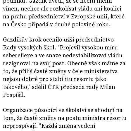
podniku. Gazdík uvedl, že se necítí ničím
vinen, nechce ale rozkolísat vládu ani koalici
na prahu předsednictví v Evropské unii, které
na Česko připadá v druhé polovině roku.
Gazdíkův krok ocenilo užší předsednictvo
Rady vysokých škol. "Projevil vysokou míru
sebereflexe a ve snaze nedestabilizovat vládu
rezignoval na svůj post. Obecně však máme za
to, že příliš časté změny v čele ministerstva
nejsou dobré pro stabilitu resortu jako
takového," sdělil ČTK předseda rady Milan
Pospíšil.
Organizace působící ve školství se shodují na
tom, že časté změny na postu ministra resortu
neprospívají. "Každá změna vedení