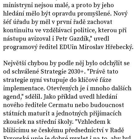
ministryni nejsou malé, a proto by jeho
hledání mělo být opravdu promyšlené. Nový
šéf úřadu by měl v první řadě zachovat
kontinuitu ve vzdělávací politice, kterou při
nástupu avizoval i Petr Gazdík," uvedl
programový ředitel EDUin Miroslav Hřebecký.
Největší chybou by podle něj bylo odchýlit se
od schválené Strategie 2030+. "Právě tato
strategie nyní vstupuje do klíčové fáze
implementace. Otevřených je i mnoho dalších
agend," sdělil. Jako příklad uvedl hledání
nového ředitele Cermatu nebo budoucnost
státních maturit a jednotných přijímacích
zkoušek na střední školy. "Vzhledem k
blížícímu se českému předsednictví v Radě
Evropské unie je dobré myslet i na to, aby byl