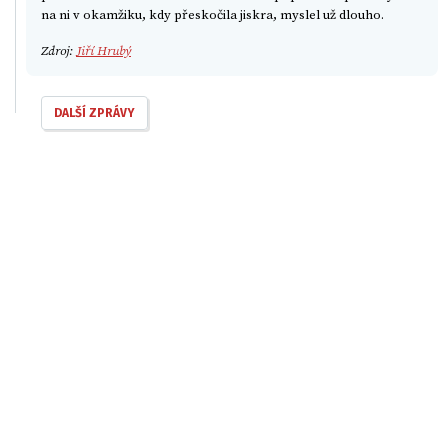
na ni v okamžiku, kdy přeskočila jiskra, myslel už dlouho.
Zdroj:
Jiří Hrubý
DALŠÍ ZPRÁVY