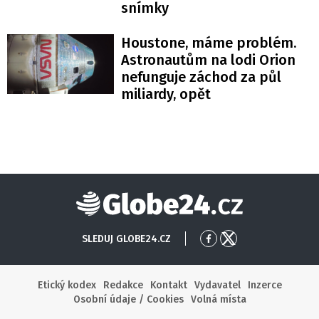
snímky
Houstone, máme problém.
Astronautům na lodi Orion
nefunguje záchod za půl
miliardy, opět
Globe24
SLEDUJ GLOBE24.CZ
Přejít
Přejít
na
na
Facebook
X
Etický kodex
Redakce
Kontakt
Vydavatel
Inzerce
Osobní údaje / Cookies
Volná místa