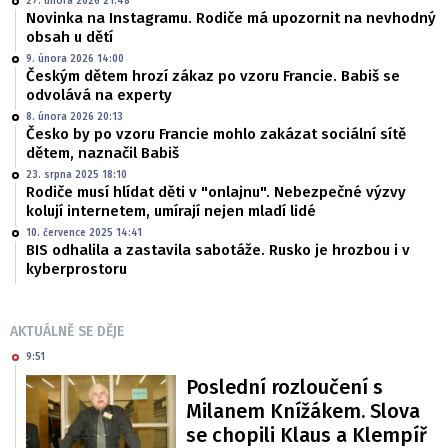
27. února 2026 21:48
Novinka na Instagramu. Rodiče má upozornit na nevhodný
obsah u dětí
9. února 2026 14:00
Českým dětem hrozí zákaz po vzoru Francie. Babiš se
odvolává na experty
8. února 2026 20:13
Česko by po vzoru Francie mohlo zakázat sociální sítě
dětem, naznačil Babiš
23. srpna 2025 18:10
Rodiče musí hlídat děti v "onlajnu". Nebezpečné výzvy
kolují internetem, umírají nejen mladí lidé
10. července 2025 14:41
BIS odhalila a zastavila sabotáže. Rusko je hrozbou i v
kyberprostoru
AKTUÁLNĚ SE DĚJE
9:51
Poslední rozloučení s
Milanem Knížákem. Slova
se chopili Klaus a Klempíř