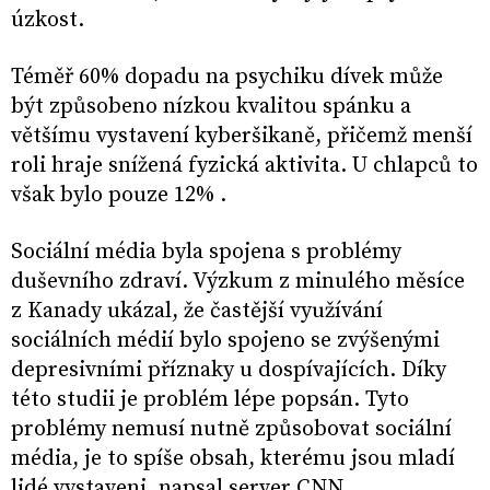
úzkost.
Téměř 60% dopadu na psychiku dívek může
být způsobeno nízkou kvalitou spánku a
většímu vystavení kyberšikaně, přičemž menší
roli hraje snížená fyzická aktivita. U chlapců to
však bylo pouze 12% .
Sociální média byla spojena s problémy
duševního zdraví. Výzkum z minulého měsíce
z Kanady ukázal, že častější využívání
sociálních médií bylo spojeno se zvýšenými
depresivními příznaky u dospívajících. Díky
této studii je problém lépe popsán. Tyto
problémy nemusí nutně způsobovat sociální
média, je to spíše obsah, kterému jsou mladí
lidé vystaveni, napsal server CNN.