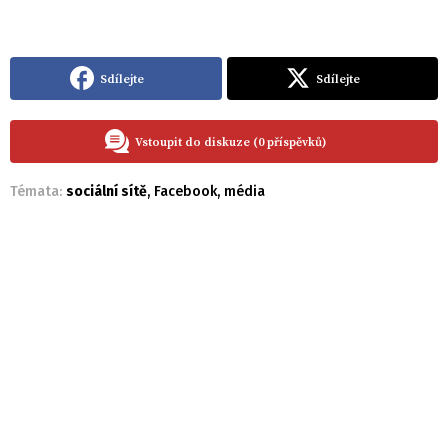
Sdílejte
Sdílejte
Vstoupit do diskuze (0 příspěvků)
Témata:
sociální sítě
,
Facebook
,
média