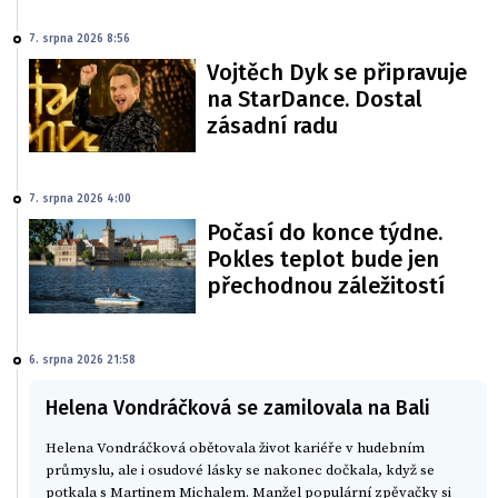
7. srpna 2026 8:56
Vojtěch Dyk se připravuje
na StarDance. Dostal
zásadní radu
7. srpna 2026 4:00
Počasí do konce týdne.
Pokles teplot bude jen
přechodnou záležitostí
6. srpna 2026 21:58
Helena Vondráčková se zamilovala na Bali
Helena Vondráčková obětovala život kariéře v hudebním
průmyslu, ale i osudové lásky se nakonec dočkala, když se
potkala s Martinem Michalem. Manžel populární zpěvačky si