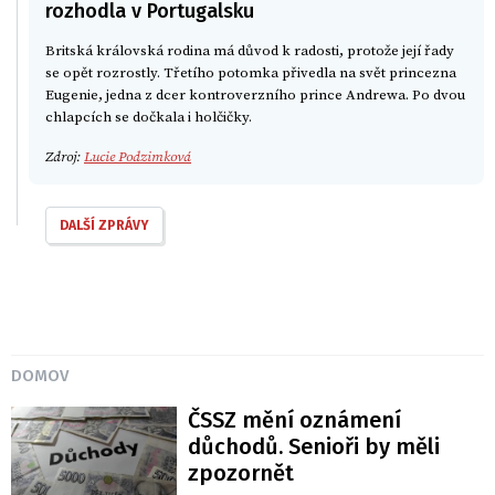
rozhodla v Portugalsku
Britská královská rodina má důvod k radosti, protože její řady
se opět rozrostly. Třetího potomka přivedla na svět princezna
Eugenie, jedna z dcer kontroverzního prince Andrewa. Po dvou
chlapcích se dočkala i holčičky.
Zdroj:
Lucie Podzimková
DALŠÍ ZPRÁVY
DOMOV
ČSSZ mění oznámení
důchodů. Senioři by měli
zpozornět