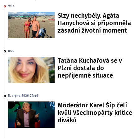
9:17
Slzy nechyběly. Agáta
Hanychová si připomněla
zásadní životní moment
8:29
Taťána Kuchařová se v
Plzni dostala do
nepříjemné situace
5. srpna 2026 21:46
Moderátor Karel Šíp čelí
kvůli Všechnopárty kritice
diváků