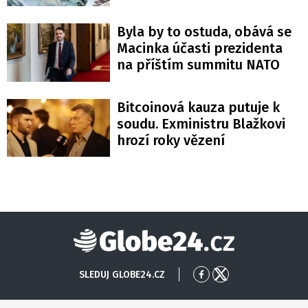
Byla by to ostuda, obává se
Macinka účasti prezidenta
na příštím summitu NATO
Bitcoinová kauza putuje k
soudu. Exministru Blažkovi
hrozí roky vězení
Globe24
SLEDUJ GLOBE24.CZ
Přejít
Přejít
na
na
Facebook
X