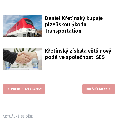
Daniel Křetínský kupuje
plzeňskou Škoda
Transportation
Křetínský získala většinový
podíl ve společnosti SES
PŘEDCHOZÍ ČLÁNKY
DALŠÍ ČLÁNKY
AKTUÁLNĚ SE DĚJE