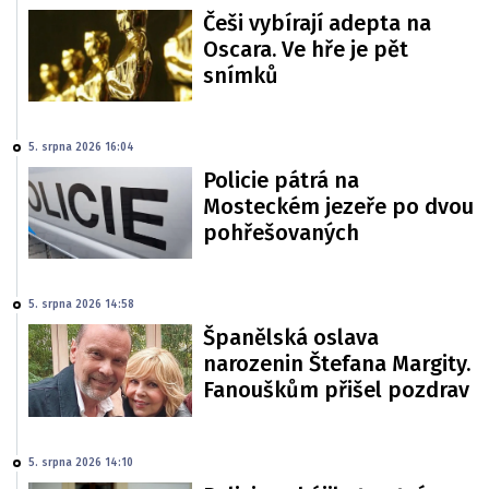
Češi vybírají adepta na
Oscara. Ve hře je pět
snímků
5. srpna 2026 16:04
Policie pátrá na
Mosteckém jezeře po dvou
pohřešovaných
5. srpna 2026 14:58
Španělská oslava
narozenin Štefana Margity.
Fanouškům přišel pozdrav
5. srpna 2026 14:10