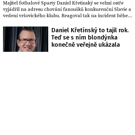
Majitel fotbalové Sparty Daniel Křetinský se velmi ostře
vyjádřil na adresu chování fanoušků konkurenční Slavie a
vedení vršovického klubu. Reagoval tak na incident během
pražského derby, kdy příznivci sešívaných vběhli na hrací
plochu a napadli fotbalisty, což vyvolalo negativní ohlasy
Daniel Křetínský to tajil rok.
v celém fotbalovém prostředí.
Teď se s ním blondýnka
konečně veřejně ukázala