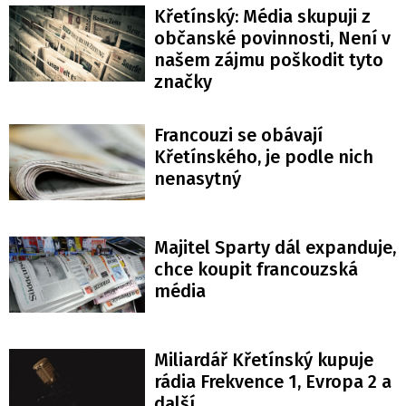
Křetínský: Média skupuji z
občanské povinnosti, Není v
našem zájmu poškodit tyto
značky
Francouzi se obávají
Křetínského, je podle nich
nenasytný
Majitel Sparty dál expanduje,
chce koupit francouzská
média
Miliardář Křetínský kupuje
rádia Frekvence 1, Evropa 2 a
další