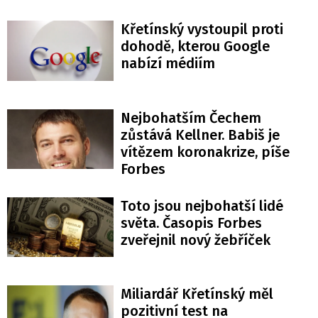
Křetínský vystoupil proti
dohodě, kterou Google
nabízí médiím
Nejbohatším Čechem
zůstává Kellner. Babiš je
vítězem koronakrize, píše
Forbes
Toto jsou nejbohatší lidé
světa. Časopis Forbes
zveřejnil nový žebříček
Miliardář Křetínský měl
pozitivní test na