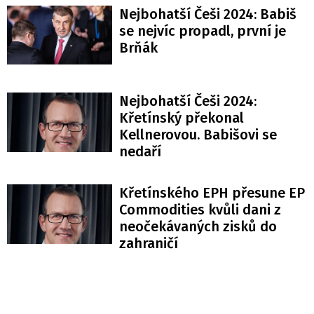
Nejbohatší Češi 2024: Babiš
se nejvíc propadl, první je
Brňák
Nejbohatší Češi 2024:
Křetínský překonal
Kellnerovou. Babišovi se
nedaří
Křetínského EPH přesune EP
Commodities kvůli dani z
neočekávaných zisků do
zahraničí