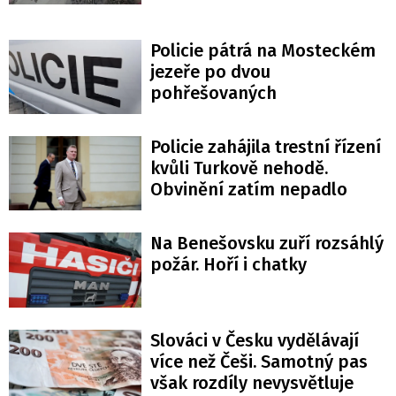
Policie pátrá na Mosteckém
jezeře po dvou
pohřešovaných
Policie zahájila trestní řízení
kvůli Turkově nehodě.
Obvinění zatím nepadlo
Na Benešovsku zuří rozsáhlý
požár. Hoří i chatky
Slováci v Česku vydělávají
více než Češi. Samotný pas
však rozdíly nevysvětluje