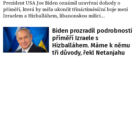
Prezident USA Joe Biden oznámil uzavření dohody o
příměří, která by měla ukončit třináctiměsíční boje mezi
Izraelem a Hizballáhem, libanonskou milicí
podporovanou Íránem. Ve společném prohlášení USA a
Francie podle BBC uvedly, že dohoda ukončí boje v
Biden prozradil podrobnosti
Libanonu a „ochrání Izrael před hrozbou Hizballáhu a
příměří Izraele s
dalších teroristických organizací“.
Hizballáhem. Máme k němu
tři důvody, řekl Netanjahu