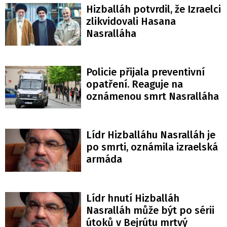
Hizballáh potvrdil, že Izraelci
zlikvidovali Hasana
Nasralláha
Policie přijala preventivní
opatření. Reaguje na
oznámenou smrt Nasralláha
Lídr Hizballáhu Nasralláh je
po smrti, oznámila izraelská
armáda
Lídr hnutí Hizballáh
Nasralláh může být po sérii
útoků v Bejrútu mrtvý