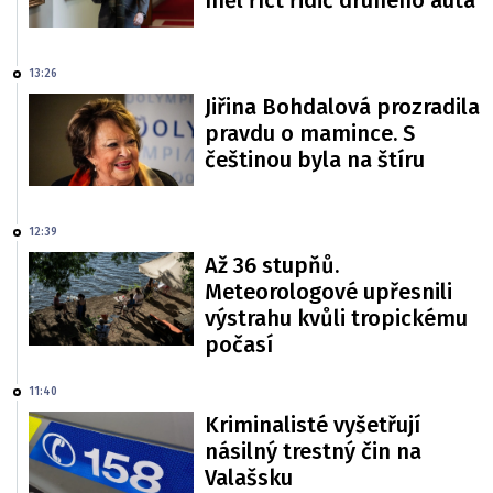
měl říct řidič druhého auta
13:26
Jiřina Bohdalová prozradila
pravdu o mamince. S
češtinou byla na štíru
12:39
Až 36 stupňů.
Meteorologové upřesnili
výstrahu kvůli tropickému
počasí
11:40
Kriminalisté vyšetřují
násilný trestný čin na
Valašsku