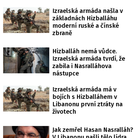
Izraelská armáda našla v
základnách Hizballáhu
moderní ruské a čínské
zbraně
Hizballáh nemá vůdce.
Izraelská armáda tvrdí, že
zabila i Nasralláhova
nástupce
Izraelská armáda má v
bojích s Hizballáhem v
Libanonu první ztráty na
životech
Jak zemřel Hasan Nasralláh?
V Libanonu našli tělo lídra