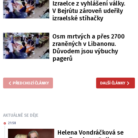
Izraelce z vyhlášení války.
V Bejrútu zároveň udeřily
izraelské stíhačky
Osm mrtvých a přes 2700
zraněných v Libanonu.
Důvodem jsou výbuchy
pagerů
PŘEDCHOZÍ ČLÁNKY
DALŠÍ ČLÁNKY
AKTUÁLNĚ SE DĚJE
21:58
Helena Vondráčková se