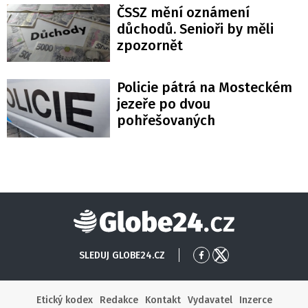
ČSSZ mění oznámení
důchodů. Senioři by měli
zpozornět
Policie pátrá na Mosteckém
jezeře po dvou
pohřešovaných
Globe24
SLEDUJ GLOBE24.CZ
Přejít
Přejít
na
na
Facebook
X
Etický kodex
Redakce
Kontakt
Vydavatel
Inzerce