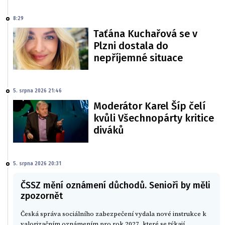
8:29
Taťána Kuchařová se v
Plzni dostala do
nepříjemné situace
5. srpna 2026 21:46
Moderátor Karel Šíp čelí
kvůli Všechnopárty kritice
diváků
5. srpna 2026 20:31
ČSSZ mění oznámení důchodů. Senioři by měli
zpozornět
Česká správa sociálního zabezpečení vydala nové instrukce k
valorizačním oznámením pro rok 2027, které se týkají