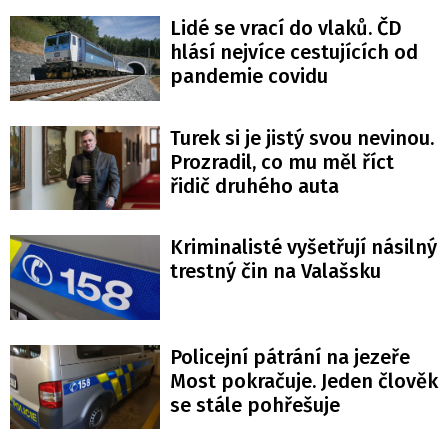
Lidé se vrací do vlaků. ČD
hlásí nejvíce cestujících od
pandemie covidu
Turek si je jistý svou nevinou.
Prozradil, co mu měl říct
řidič druhého auta
Kriminalisté vyšetřují násilný
trestný čin na Valašsku
Policejní pátrání na jezeře
Most pokračuje. Jeden člověk
se stále pohřešuje