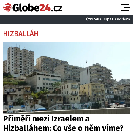
Čtvrtek 6. srpna, Oldřiška
HIZBALLÁH
Příměří mezi Izraelem a
Hizballáhem: Co vše o něm víme?