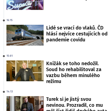
16:15
Lidé se vrací do vlaků. ČD
hlásí nejvíce cestujících od
pandemie covidu
15:01
Knížák se toho nedožil.
Soud ho rehabilitoval za
vazbu během minulého
režimu
14:13
Turek si je jistý svou
nevinou. Prozradil, co mu