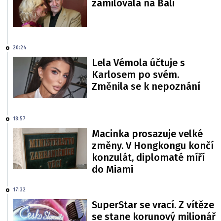
zamilovala na Bali
20:24
Lela Vémola účtuje s
Karlosem po svém.
Změnila se k nepoznání
18:57
Macinka prosazuje velké
změny. V Hongkongu končí
konzulát, diplomaté míří
do Miami
17:32
SuperStar se vrací. Z vítěze
se stane korunový milionář