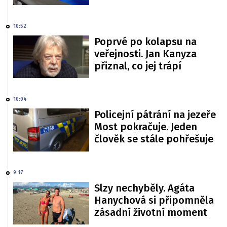
10:52
Poprvé po kolapsu na
veřejnosti. Jan Kanyza
přiznal, co jej trápí
10:04
Policejní pátrání na jezeře
Most pokračuje. Jeden
člověk se stále pohřešuje
9:17
Slzy nechyběly. Agáta
Hanychová si připomněla
zásadní životní moment