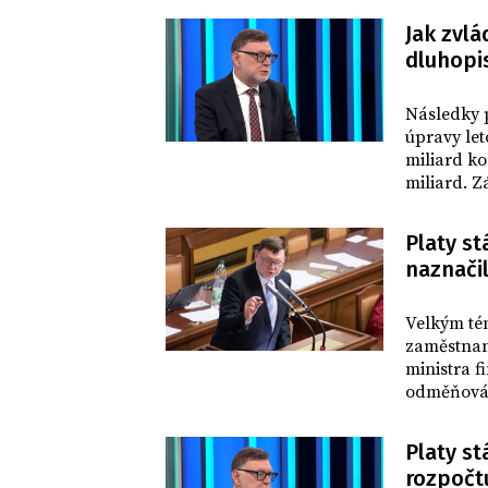
Jak zvl
dluhopi
DOMOV
Následky 
úpravy let
miliard ko
miliard. 
dluhopisů
Platy s
naznačil
DOMOV
Velkým tém
zaměstnanc
ministra 
odměňování
Platy s
rozpočtu