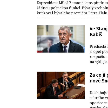
Exprezident Miloš Zeman i letos přednes
žádnou politickou funkci. Bývalý vrchol
kritizoval bývalého premiéra Petra Fialu 
věci ocenil svého nástupce Petra Pavla.
Ve Stanj
Babiš
DOMOV
Předseda 
si opět po
rozpočtu n
na výdaje.
demisi.
Za co ji
nové Sn
DOMOV
KO
Dosluhují
státního r
opozice má