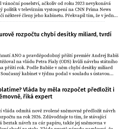
l vánoční poselství, ačkoliv od roku 2023 nevykonává
ný politik v televizním vystoupení na CNN Prima News
či některé členy jeho kabinetu. Překvapil tím, že v jedné
urově rozpočtu chybí desítky miliard, tvrdí
hnutí ANO a pravděpodobný příští premiér Andrej Babiš
stěžoval na vládu Petra Fialy (ODS) kvůli návrhu státního
a příští rok. Podle Babiše v něm chybí desítky miliard
 Současný kabinet v týdnu podal v souladu s ústavou
 platíme? Vláda by měla rozpočet předložit i
ěmovně, říká expert
MENTÁŘ
cí vláda odmítá nově zvolené sněmovně předložit návrh
ozpočtu na rok 2026. Zdůvodňuje to tím, že stávající
 beztak návrh za cár papíru, takže jej sněmovna v