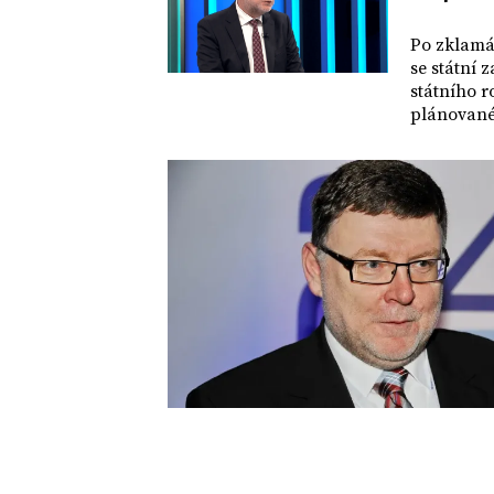
DOMOV
Po zklamán
se státní 
státního r
plánované 
slíbili. O
bude řeše