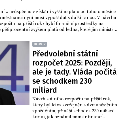
í z neúspěchu v získání vyššího platu od tohoto měsíce
zaměstnanci nyní musí vypořádat s další ranou. V návrhu
ozpočtu na příští rok chybí finanční prostředky na
pětiprocentní zvýšení platů od ledna, které jim ministři
dbory jsou rozčilené, ale ministerstvo slibuje, že problém
n.
DOMOV
Předvolební státní
rozpočet 2025: Později,
ale je tady. Vláda počítá
se schodkem 230
miliard
Návrh státního rozpočtu na příští rok,
který byl letos zveřejněn s dvouměsíčním
zpožděním, přináší schodek 230 miliard
korun, jak oznámil ministr financí
Zbyněk Stanjura (ODS) krátce před