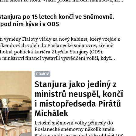
ení shodí ze stolu. Vláda prostě národu namlouvá, že
chválení rozpočtu zajištěnu sněmovní většinu, takže jej
 nepředloží. Jde o poraženectví, nebo o něco jiného, ptá
Stanjura po 15 letech končí ve Sněmovně.
m komentáři ekonom Lukáš Kovanda.
 pod ním kýve i v ODS
výměny Fialovy vlády za nový kabinet, který vzejde z
víkendových voleb do Poslanecké sněmovny, zřejmě
holná politická kariéra Zbyňka Stanjury (ODS).
ministrovi financí vystavili vysvědčení voliči, když
ali jiné kandidáty koalice Spolu (ODS, TOP 09, KDU-
lené pozice na jeho úkor.
DOMOV
Stanjura jako jediný z
ministrů neuspěl, končí
i místopředseda Pirátů
Michálek
Letošní sněmovní volby přinesly do
Poslanecké sněmovny několik změn.
Svůj mandát se sice podařilo obhájit 108