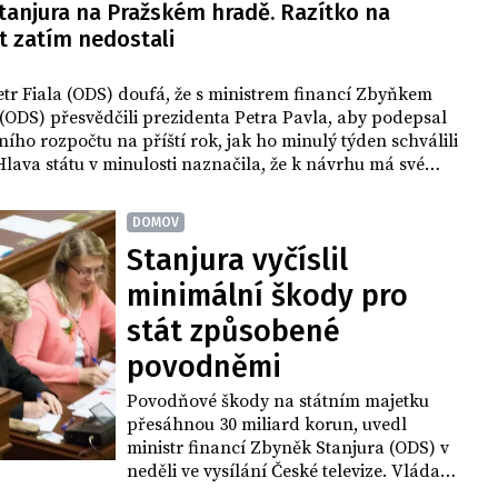
Stanjura na Pražském hradě. Razítko na
o ropovodu TAL.
t zatím nedostali
tr Fiala (ODS) doufá, že s ministrem financí Zbyňkem
(ODS) přesvědčili prezidenta Petra Pavla, aby podepsal
ního rozpočtu na příští rok, jak ho minulý týden schválili
Hlava státu v minulosti naznačila, že k návrhu má své
Dnes je zopakovala.
DOMOV
Stanjura vyčíslil
minimální škody pro
stát způsobené
povodněmi
Povodňové škody na státním majetku
přesáhnou 30 miliard korun, uvedl
ministr financí Zbyněk Stanjura (ODS) v
neděli ve vysílání České televize. Vláda
bude již ve středu řešit kompenzaci