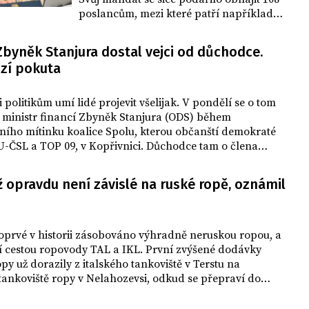
poslancům, mezi které patří například
Marek Benda (ODS), ale naopak neuspěl
ministr financí Zbyněk Stanjura (ODS)
Zbyněk Stanjura dostal vejci od důchodce.
ani místopředseda Pirátů Jakub
ozí pokuta
Michálek.
i politikům umí lidé projevit všelijak. V pondělí se o tom
l ministr financí Zbyněk Stanjura (ODS) během
ního mítinku koalice Spolu, kterou občanští demokraté
U-ČSL a TOP 09, v Kopřivnici. Důchodce tam o člena
ády rozbil několik vajec a skončil v rukou policistů.
 opravdu není závislé na ruské ropě, oznámil
oprvé v historii zásobováno výhradně neruskou ropou, a
í cestou ropovody TAL a IKL. První zvýšené dodávky
py už dorazily z italského tankoviště v Terstu na
tankoviště ropy v Nelahozevsi, odkud se přepraví do
é rafinerie. Zásobování Česka pouze neruskou ropou je
 projektu TAL-PLUS, který umožnil navýšit kapacitu