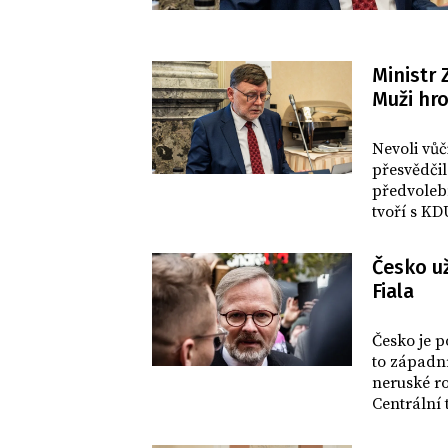
Ministr 
Muži hr
DOMOV
Nevoli vůč
přesvědči
předvoleb
tvoří s KD
Fialovy vl
Česko už
Fiala
DOMOV
Česko je p
to západn
neruské ro
Centrální 
litvínovsk
možné díky