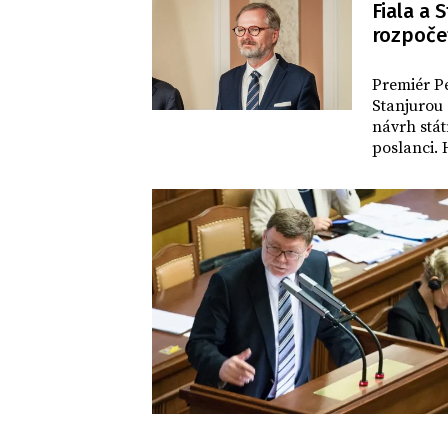
Fiala a 
evropskéh
rozpoče
DOMOV
Premiér Pe
Stanjurou 
návrh stát
poslanci. 
výhrady. 