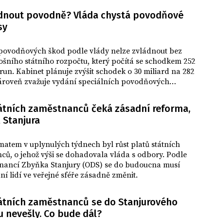
nákladů firmám, jejichž zaměstnanci
ádnout povodně? Vláda chystá povodňové
kvůli velké vodě nemohli do práce. Jde o
sy
80 tisíc osob.
povodňových škod podle vlády nelze zvládnout bez
ošního státního rozpočtu, který počítá se schodkem 252
run. Kabinet plánuje zvýšit schodek o 30 miliard na 282
Zároveň zvažuje vydání speciálních povodňových
.
tátních zaměstnanců čeká zásadní reforma,
 Stanjura
atem v uplynulých týdnech byl růst platů státních
ů, o jehož výši se dohadovala vláda s odbory. Podle
financí Zbyňka Stanjury (ODS) se do budoucna musí
 lidí ve veřejné sféře zásadně změnit.
tátních zaměstnanců se do Stanjurového
 nevešly. Co bude dál?