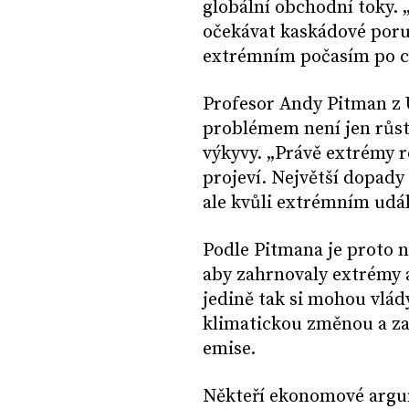
globální obchodní toky.
očekávat kaskádové por
extrémním počasím po ce
Profesor Andy Pitman z 
problémem není jen růst
výkyvy. „Právě extrémy r
projeví. Největší dopad
ale kvůli extrémním udá
Podle Pitmana je proto 
aby zahrnovaly extrémy a
jedině tak si mohou vlád
klimatickou změnou a za
emise.
Někteří ekonomové argum