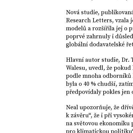
Nová studie, publikovan
Research Letters, vzala
modelů a rozšířila jej o
poprvé zahrnuly i důsle
globální dodavatelské ře
Hlavní autor studie, Dr.
Walesu, uvedl, že pokud b
podle mnoha odborníků k
byla o 40 % chudší, zat
předpovídaly pokles jen 
Neal upozorňuje, že dří
k závěru“, že i při vyso
na světovou ekonomiku p
pro klimatickou politik