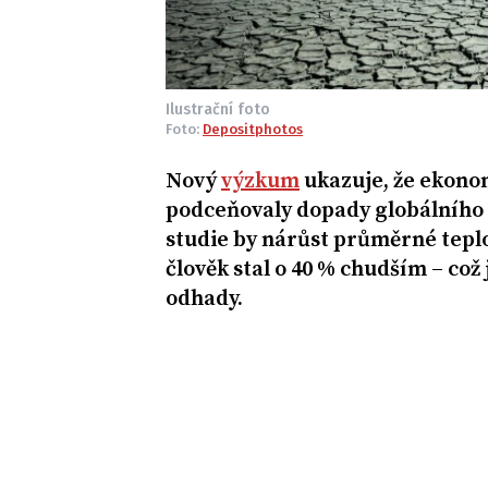
Ilustrační foto
Foto:
Depositphotos
Nový
výzkum
ukazuje, že ekono
podceňovaly dopady globálního 
studie by nárůst průměrné teplo
člověk stal o 40 % chudším – což 
odhady.