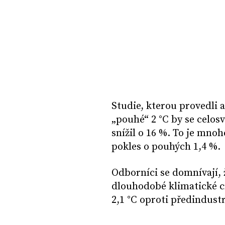
Studie, kterou provedli au
„pouhé“ 2 °C by se celo
snížil o 16 %. To je mnoh
pokles o pouhých 1,4 %.
Odborníci se domnívají, 
dlouhodobé klimatické cí
2,1 °C oproti předindus