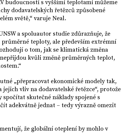
 „V budoucnosti s vyššími teplotami můžeme
uchy dodavatelských řetězců způsobené
lém světě,“ varuje Neal.
UNSW a spoluautor studie zdůrazňuje, že
 průměrné teploty, ale především extrémní
ozhodují o tom, jak se klimatická změna
y nepřijdou kvůli změně průměrných teplot,
lostem.“
nutné „přepracovat ekonomické modely tak,
 jejich vliv na dodavatelské řetězce“, protože
y spočítat skutečné náklady spojené s
čít adekvátně jednat – tedy výrazně omezit
entují, že globální oteplení by mohlo v