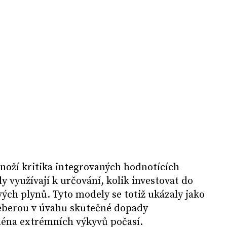
noží kritika integrovaných hodnotících
y využívají k určování, kolik investovat do
vých plynů. Tyto modely se totiž ukázaly jako
eberou v úvahu skutečné dopady
éna extrémních výkyvů počasí.