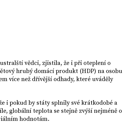
stralští vědci, zjistila, že i při oteplení o
světový hrubý domácí produkt (HDP) na osobu
em více než dřívější odhady, které uváděly
že i pokud by státy splnily své krátkodobé a
le, globální teplota se stejně zvýší nejméně o
triálním hodnotám.