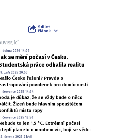
Sdílet
článek
UVISEJÍCÍ
7. dubna 2026 14:09
Jak se mění počasí v Česku.
Studentská práce odhalila realitu
18. září 2025 20:53
Našlo Česko řešení? Pravda o
zastropování povolenek pro domácnosti
8. července 2025 14:34
Voda je důkaz, že se vždy bude o něco
válčit. Žízeň bude hlavním spouštěčem
konfliktů místo ropy
3. července 2025 18:50
Nebude to jen 1,5 °C. Extrémní počasí
oteplí planetu o mnohem víc, bojí se vědci
25. června 2025 21:48