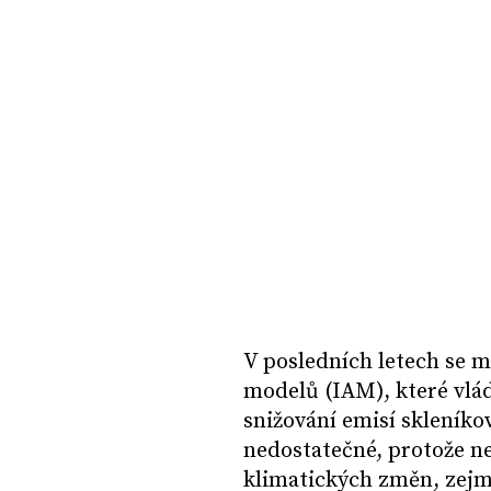
V posledních letech se m
modelů (IAM), které vlád
snižování emisí skleníko
nedostatečné, protože n
klimatických změn, zejm