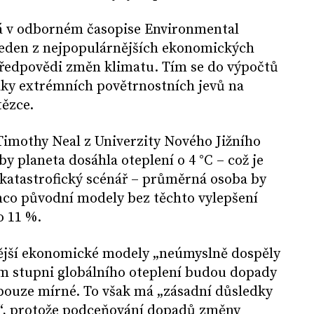
á v odborném časopise Environmental
 jeden z nejpopulárnějších ekonomických
 předpovědi změn klimatu. Tím se do výpočtů
dky extrémních povětrnostních jevů na
tězce.
 Timothy Neal z Univerzity Nového Jižního
y planeta dosáhla oteplení o 4 °C – což je
atastrofický scénář – průměrná osoba by
ímco původní modely bez těchto vylepšení
o 11 %.
vější ekonomické modely „neúmyslně dospěly
kém stupni globálního oteplení budou dopady
ouze mírné. To však má „zásadní důsledky
u“, protože podceňování dopadů změny