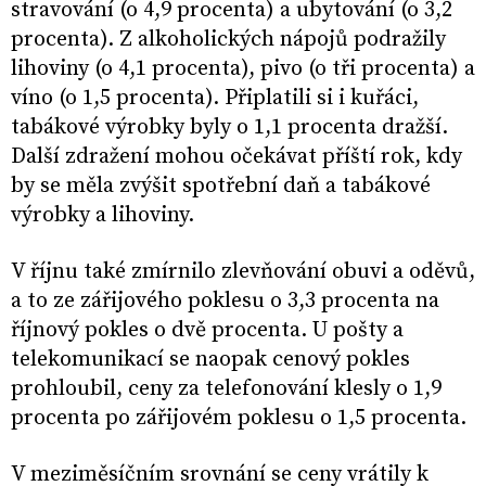
stravování (o 4,9 procenta) a ubytování (o 3,2
procenta). Z alkoholických nápojů podražily
lihoviny (o 4,1 procenta), pivo (o tři procenta) a
víno (o 1,5 procenta). Připlatili si i kuřáci,
tabákové výrobky byly o 1,1 procenta dražší.
Další zdražení mohou očekávat příští rok, kdy
by se měla zvýšit spotřební daň a tabákové
výrobky a lihoviny.
V říjnu také zmírnilo zlevňování obuvi a oděvů,
a to ze zářijového poklesu o 3,3 procenta na
říjnový pokles o dvě procenta. U pošty a
telekomunikací se naopak cenový pokles
prohloubil, ceny za telefonování klesly o 1,9
procenta po zářijovém poklesu o 1,5 procenta.
V meziměsíčním srovnání se ceny vrátily k