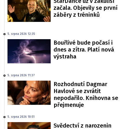
StarDance už v zákulisí
začala. Objevily se první
záběry z tréninků
5. srpna 2026 12:35
Bouřlivé bude počasí i
dnes a zítra. Platí nová
výstraha
5. srpna 2026 11:37
Rozhodnutí Dagmar
Havlové se zvrátit
nepodařilo. Knihovna se
přejmenuje
5. srpna 2026 10:51
Svědectví z narozenin