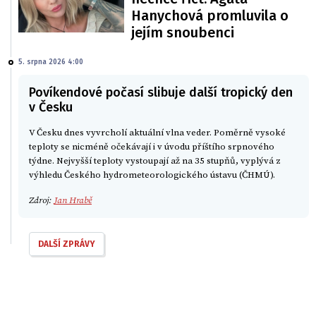
Hanychová promluvila o
jejím snoubenci
5. srpna 2026 4:00
Povíkendové počasí slibuje další tropický den
v Česku
V Česku dnes vyvrcholí aktuální vlna veder. Poměrně vysoké
teploty se nicméně očekávají i v úvodu příštího srpnového
týdne. Nejvyšší teploty vystoupají až na 35 stupňů, vyplývá z
výhledu Českého hydrometeorologického ústavu (ČHMÚ).
Zdroj:
Jan Hrabě
DALŠÍ ZPRÁVY