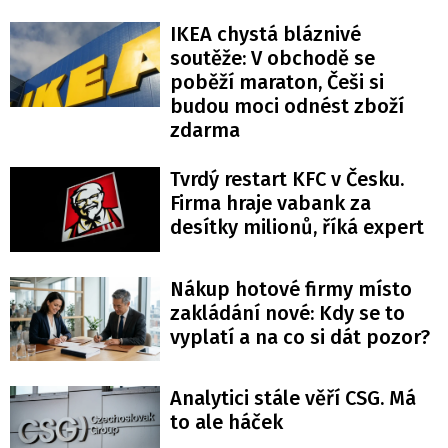
IKEA chystá bláznivé
soutěže: V obchodě se
poběží maraton, Češi si
budou moci odnést zboží
zdarma
Tvrdý restart KFC v Česku.
Firma hraje vabank za
desítky milionů, říká expert
Nákup hotové firmy místo
zakládání nové: Kdy se to
vyplatí a na co si dát pozor?
Analytici stále věří CSG. Má
to ale háček