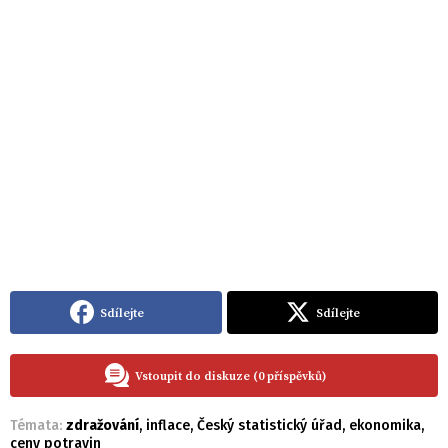
Sdílejte
Sdílejte
Vstoupit do diskuze (0 příspěvků)
Témata:
zdražování
,
inflace
,
Český statistický úřad
,
ekonomika
,
ceny potravin