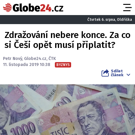
Čtvrtek 6. srpna, Oldřiška
Zdražování nebere konce. Za co
si Češi opět musí připlatit?
Petr Nový
,
Globe24.cz
,
ČTK
11. listopadu 2019 10:38
BYZNYS
Sdílet
článek