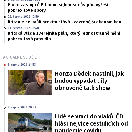
Podle zástupců EU nemusí Johnsonův pád vyřešit
pobrexitové spory
22. června 2022 12:59
Británie se kvůli brexitu stává uzavřenější ekonomikou
13. června 2022 21:48
Britská vláda zveřejnila plán, který jednostranně mění
pobrexitová pravidla
AKTUÁLNĚ SE DĚJE
8. srpna 2026 21:53
Honza Dědek nastínil, jak
budou vypadat díly
obnovené talk show
8. srpna 2026 20:29
Lidé se vrací do vlaků. ČD
hlásí nejvíce cestujících od
pandemie covidu