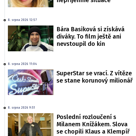
8. srpna 2026 12:57
Bára Basiková si získává
diváky. To film ještě ani
nevstoupil do kin
8. srpna 2026 11:04
SuperStar se vrací. Z vítěze
se stane korunový milionář
8. srpna 2026 9:51
Poslední rozloučení s
Milanem Knížákem. Slova
se chopili Klaus a Klempíř