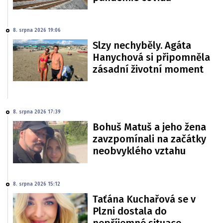
8. srpna 2026 19:06
Slzy nechyběly. Agáta
Hanychová si připomněla
zásadní životní moment
8. srpna 2026 17:39
Bohuš Matuš a jeho žena
zavzpomínali na začátky
neobvyklého vztahu
8. srpna 2026 15:12
Taťána Kuchařová se v
Plzni dostala do
nepříjemné situace