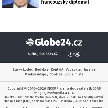
francouzský diplomat
Globe24
SLEDUJ GLOBE24.CZ
Přejít
Přejít
na
na
Facebook
X
Etický kodex
Redakce
Kontakt
Vydavatel
Inzerce
Osobní údaje / Cookies
Volná místa
Copyright © 2016—2026 INCORP a. s., a dodavatelé INCORP
images, Profimedia a ČTK.
Jakékoli užití obsahu včetně převzetí, šíření či dalšího zpřístupňování
článků a fotografií je bez souhlasu INCORP MEDIA GROUP s.r.o. zakázáno.