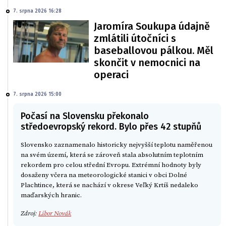
7. srpna 2026 16:28
Jaromíra Soukupa údajně
zmlátili útočníci s
baseballovou pálkou. Měl
skončit v nemocnici na
operaci
7. srpna 2026 15:00
Počasí na Slovensku překonalo
středoevropský rekord. Bylo přes 42 stupňů
Slovensko zaznamenalo historicky nejvyšší teplotu naměřenou
na svém území, která se zároveň stala absolutním teplotním
rekordem pro celou střední Evropu. Extrémní hodnoty byly
dosaženy včera na meteorologické stanici v obci Dolné
Plachtince, která se nachází v okrese Veľký Krtíš nedaleko
maďarských hranic.
Zdroj:
Libor Novák