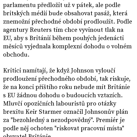
parlamentu předložit už v pátek, ale podle
britských médií bude obsahovat pasáž, která
znemožní přechodné období prodloužit. Podle
agentury Reuters tím chce vyvinout tlak na
EU, aby s Británií během pouhých jedenácti
měsíců vyjednala komplexní dohodu o volném
obchodu.
Kritici namítají, že když Johnson vyloučí
prodloužení přechodného období, tak riskuje,
že na konci příštího roku nebude mít Británie
s EU žádnou dohodu o budoucích vztazích.
Mluvčí opozičních labouristů pro otázky
brexitu Keir Starmer označil Johnsonův plán
za "bezohledný a nezodpovědný". Premiér je
podle něj ochoten "riskovat pracovní místa"
obyvatel Británie.