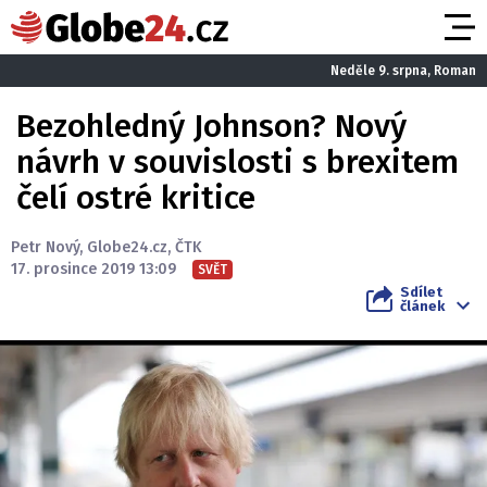
Neděle 9. srpna, Roman
Bezohledný Johnson? Nový
návrh v souvislosti s brexitem
čelí ostré kritice
Petr Nový
,
Globe24.cz
,
ČTK
17. prosince 2019 13:09
SVĚT
Sdílet
článek