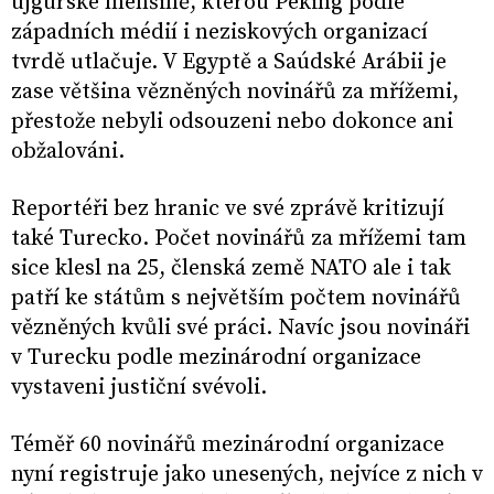
ujgurské menšině, kterou Peking podle
západních médií i neziskových organizací
tvrdě utlačuje. V Egyptě a Saúdské Arábii je
zase většina vězněných novinářů za mřížemi,
přestože nebyli odsouzeni nebo dokonce ani
obžalováni.
Reportéři bez hranic ve své zprávě kritizují
také Turecko. Počet novinářů za mřížemi tam
sice klesl na 25, členská země NATO ale i tak
patří ke státům s největším počtem novinářů
vězněných kvůli své práci. Navíc jsou novináři
v Turecku podle mezinárodní organizace
vystaveni justiční svévoli.
Téměř 60 novinářů mezinárodní organizace
nyní registruje jako unesených, nejvíce z nich v