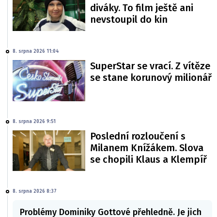
diváky. To film ještě ani
nevstoupil do kin
8. srpna 2026 11:04
SuperStar se vrací. Z vítěze
se stane korunový milionář
8. srpna 2026 9:51
Poslední rozloučení s
Milanem Knížákem. Slova
se chopili Klaus a Klempíř
8. srpna 2026 8:37
Problémy Dominiky Gottové přehledně. Je jich