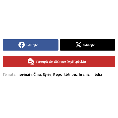
Sdílejte
Sdílejte
Vstoupit do diskuze (0 příspěvků)
Témata:
novináři
,
Čína
,
Sýrie
,
Reportéři bez hranic
,
média