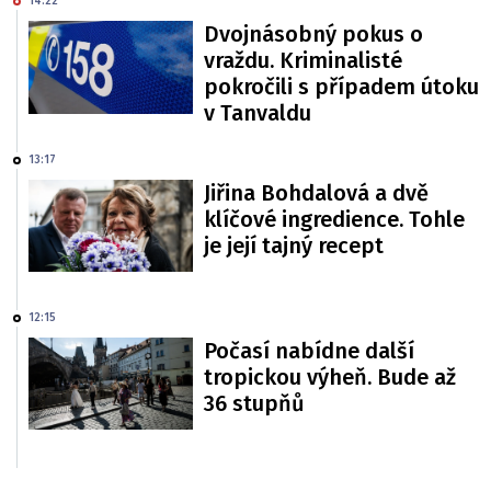
14:22
Dvojnásobný pokus o
vraždu. Kriminalisté
pokročili s případem útoku
v Tanvaldu
13:17
Jiřina Bohdalová a dvě
klíčové ingredience. Tohle
je její tajný recept
12:15
Počasí nabídne další
tropickou výheň. Bude až
36 stupňů