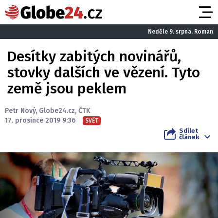
Neděle 9. srpna, Roman
Desítky zabitých novinářů,
stovky dalších ve vězení. Tyto
země jsou peklem
Petr Nový
,
Globe24.cz
,
ČTK
17. prosince 2019 9:36
SVĚT
Sdílet
článek