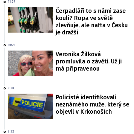
11:09
Čerpadláři to s námi zase
koulí? Ropa ve světě
zlevňuje, ale nafta v Česku
je dražší
10:21
Veronika Žilková
promluvila o závěti. Už ji
má připravenou
9:28
Policisté identifikovali
neznámého muže, který se
objevil v Krkonoších
8:32