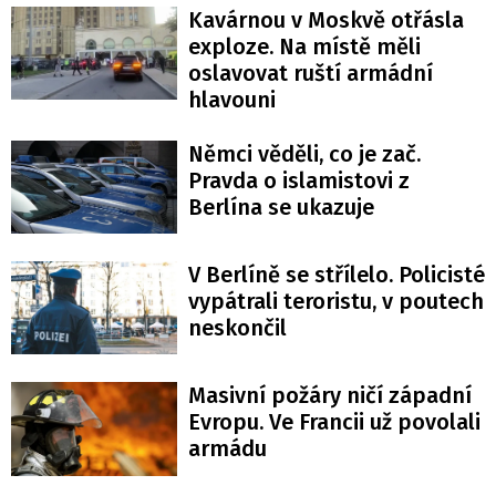
Kavárnou v Moskvě otřásla
exploze. Na místě měli
oslavovat ruští armádní
hlavouni
Němci věděli, co je zač.
Pravda o islamistovi z
Berlína se ukazuje
V Berlíně se střílelo. Policisté
vypátrali teroristu, v poutech
neskončil
Masivní požáry ničí západní
Evropu. Ve Francii už povolali
armádu