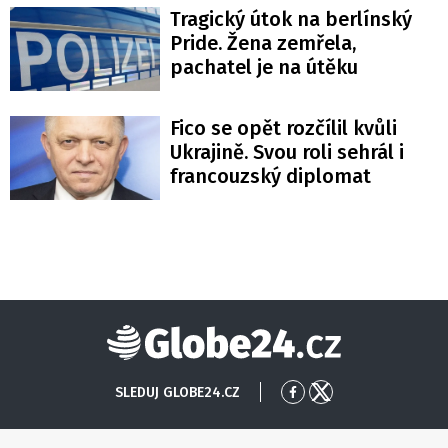
Tragický útok na berlínský
Pride. Žena zemřela,
pachatel je na útěku
Fico se opět rozčílil kvůli
Ukrajině. Svou roli sehrál i
francouzský diplomat
Globe24
SLEDUJ GLOBE24.CZ
Přejít
Přejít
na
na
Facebook
X