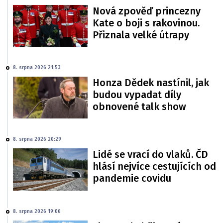
Nová zpověď princezny
Kate o boji s rakovinou.
Přiznala velké útrapy
8. srpna 2026 21:53
Honza Dědek nastínil, jak
budou vypadat díly
obnovené talk show
8. srpna 2026 20:29
Lidé se vrací do vlaků. ČD
hlásí nejvíce cestujících od
pandemie covidu
8. srpna 2026 19:06