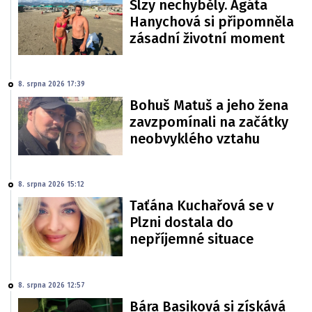
Slzy nechyběly. Agáta
Hanychová si připomněla
zásadní životní moment
8. srpna 2026 17:39
Bohuš Matuš a jeho žena
zavzpomínali na začátky
neobvyklého vztahu
8. srpna 2026 15:12
Taťána Kuchařová se v
Plzni dostala do
nepříjemné situace
8. srpna 2026 12:57
Bára Basiková si získává