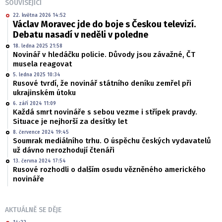
SOUVISEJÍCÍ
22. května 2026 14:52
Václav Moravec jde do boje s Českou televizí.
Debatu nasadí v neděli v poledne
18. ledna 2025 21:58
Novinář v hledáčku policie. Důvody jsou závažné, ČT
musela reagovat
5. ledna 2025 10:34
Rusové tvrdí, že novinář státního deníku zemřel při
ukrajinském útoku
6. září 2024 11:09
Každá smrt novináře s sebou vezme i střípek pravdy.
Situace je nejhorší za desítky let
8. července 2024 19:45
Soumrak mediálního trhu. O úspěchu českých vydavatelů
už dávno nerozhodují čtenáři
13. června 2024 17:54
Rusové rozhodli o dalším osudu vězněného amerického
novináře
AKTUÁLNĚ SE DĚJE