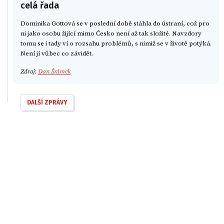
celá řada
Dominika Gottová se v poslední době stáhla do ústraní, což pro
ni jako osobu žijící mimo Česko není až tak složité. Navzdory
tomu se i tady ví o rozsahu problémů, s nimiž se v životě potýká.
Není jí vůbec co závidět.
Zdroj:
Dan Šrámek
DALŠÍ ZPRÁVY