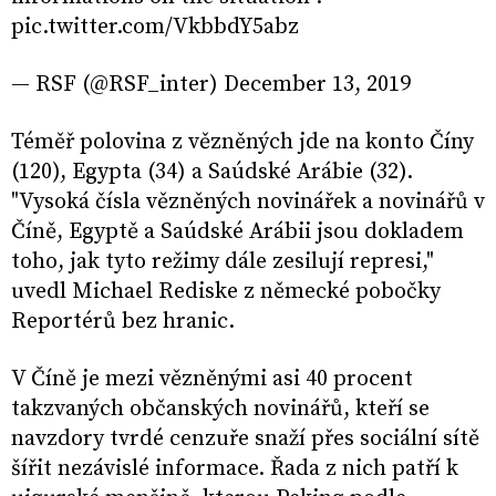
pic.twitter.com/VkbbdY5abz
— RSF (@RSF_inter) December 13, 2019
Téměř polovina z vězněných jde na konto Číny
(120), Egypta (34) a Saúdské Arábie (32).
"Vysoká čísla vězněných novinářek a novinářů v
Číně, Egyptě a Saúdské Arábii jsou dokladem
toho, jak tyto režimy dále zesilují represi,"
uvedl Michael Rediske z německé pobočky
Reportérů bez hranic.
V Číně je mezi vězněnými asi 40 procent
takzvaných občanských novinářů, kteří se
navzdory tvrdé cenzuře snaží přes sociální sítě
šířit nezávislé informace. Řada z nich patří k