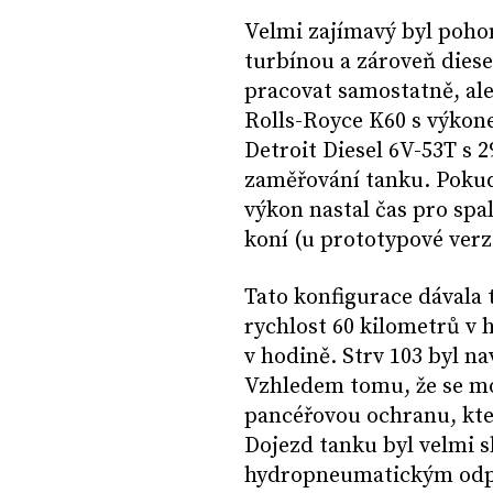
Velmi zajímavý byl poho
turbínou a zároveň die
pracovat samostatně, al
Rolls-Royce K60 s výkon
Detroit Diesel 6V-53T s 2
zaměřování tanku. Pokud 
výkon nastal čas pro spa
koní (u prototypové verz
Tato konfigurace dávala 
rychlost 60 kilometrů v 
v hodině. Strv 103 byl nav
Vzhledem tomu, že se mo
pancéřovou ochranu, kter
Dojezd tanku byl velmi s
hydropneumatickým odpr