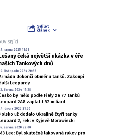
Sdílet
článek
UVISEJÍCÍ
29. srpna 2025 11:38
Lešany čeká největší ukázka v éře
našich Tankových dnů
20. listopadu 2024 20:35
Armáda dokončí obměnu tanků. Zakoupí
další Leopardy
12. června 2024 19:38
Česko by mělo podle Fialy za 77 tanků
Leopard 2A8 zaplatit 52 miliard
24. února 2023 21:30
Polsko už dodalo Ukrajině čtyři tanky
Leopard 2, řekl v Kyjevě Morawiecki
16. června 2020 22:00
M3 Lee: Byl skutečně lakovaná rakev pro