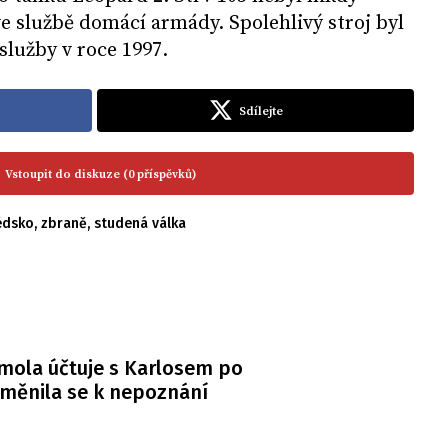
ve službě domácí armády. Spolehlivý stroj byl
 služby v roce 1997.
Sdílejte
Vstoupit do diskuze (0 příspěvků)
édsko
,
zbraně
,
studená válka
mola účtuje s Karlosem po
měnila se k nepoznání