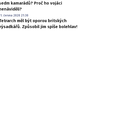
sedm kamarádů? Proč ho vojáci
nenáviděli?
11. června 2020 21:30
Tetrarch měl být oporou britských
výsadkářů. Způsobil jim spíše bolehlav!