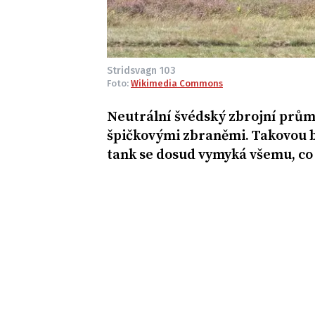
Stridsvagn 103
Foto:
Wikimedia Commons
Neutrální švédský zbrojní průmy
špičkovými zbraněmi. Takovou b
tank se dosud vymyká všemu, co p