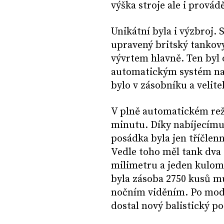
výška stroje ale i prová
Unikátní byla i výzbroj.
upravený britský tankov
vývrtem hlavně. Ten byl 
automatickým systém nab
bylo v zásobníku a velite
V plně automatickém reži
minutu. Díky nabíjecímu
posádka byla jen tříčlenná
Vedle toho měl tank dva 
milimetru a jeden kulome
byla zásoba 2750 kusů mu
nočním viděním. Po moder
dostal nový balistický p