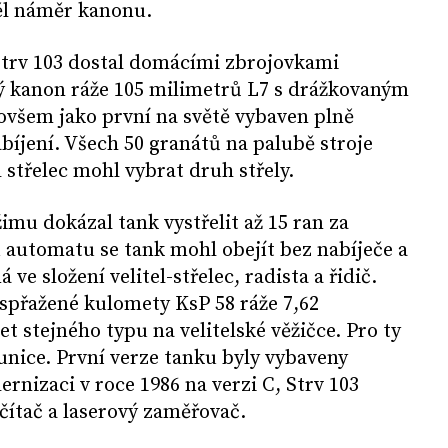
děl náměr kanonu.
 Strv 103 dostal domácími zbrojovkami
ý kanon ráže 105 milimetrů L7 s drážkovaným
ovšem jako první na světě vybaven plně
íjení. Všech 50 granátů na palubě stroje
l střelec mohl vybrat druh střely.
mu dokázal tank vystřelit až 15 ran za
 automatu se tank mohl obejít bez nabíječe a
 ve složení velitel-střelec, radista a řidič.
spřažené kulomety KsP 58 ráže 7,62
t stejného typu na velitelské věžičce. Pro ty
nice. První verze tanku byly vybaveny
nizaci v roce 1986 na verzi C, Strv 103
očítač a laserový zaměřovač.