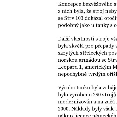
Koncepce bezvěžového str
z nich byla, že stroj neb
se Strv 103 dokázal otočit
podobný jako u tanky s ot
Další vlastnosti stroje vš
byla skvělá pro přepady a
skrytých střeleckých pos
norskou armádou se Str
Leopard 1, americkým M6
nepochybně tvrdým oříšk
Výroba tanku byla zaháje
bylo vyrobeno 290 strojů
modernizován a na začátk
2000. Náklady byly však t
nákup licence německého