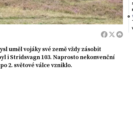
sl uměl vojáky své země vždy zásobit
yl i Stridsvagn 103. Naprosto nekonvenční
o 2. světové válce vzniklo.