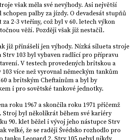
oje však měla své nevýhody. Asi největší
yl schopen palby za jízdy. O devadesát stupňů
 za 2-3 vteřiny, což byl v 60. letech výkon
očnou věží. Později však již nestačil.
ak již přinášeli jen výhody. Nízká silueta stroje
 Strv 103 byl vybaven radlicí pro přípravu
tavení. V testech provedených britskou a
v 103 více než vyrovnal německým tankům
0 a britským Cheftainům a byl by
em i pro sovětské tankové jednotky.
na roku 1967 a skončila roku 1971 přičemž
. Stroj byl několikrát během své kariéry
u 90. klet běžel i vývoj jeho nástupce Strv
ak velké, že se raději Švédsko rozhodlo pro
 tanku Leopard 2. Strv 105 nebyl nikdy