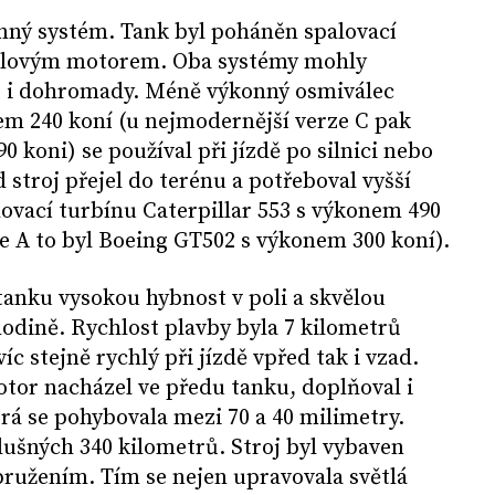
nný systém. Tank byl poháněn spalovací
selovým motorem. Oba systémy mohly
e i dohromady. Méně výkonný osmiválec
em 240 koní (u nejmodernější verze C pak
90 koni) se používal při jízdě po silnici nebo
stroj přejel do terénu a potřeboval vyšší
lovací turbínu Caterpillar 553 s výkonem 490
e A to byl Boeing GT502 s výkonem 300 koní).
tanku vysokou hybnost v poli a skvělou
hodině. Rychlost plavby byla 7 kilometrů
íc stejně rychlý při jízdě vpřed tak i vzad.
tor nacházel ve předu tanku, doplňoval i
á se pohybovala mezi 70 a 40 milimetry.
lušných 340 kilometrů. Stroj byl vybaven
užením. Tím se nejen upravovala světlá