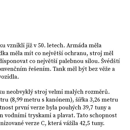
u vznikli již v 50. letech. Armáda měla
ka měla mít co největší ochranu, stroj měl
disponovat co největší palebnou silou. Švédští
konvenčním řešením. Tank měl být bez věže a
ozidla.
tku neobvyklý stroj velmi malých rozměrů.
etru (8,99 metru s kanónem), šířka 3,26 metru
nost první verze byla pouhých 39,7 tuny a
n vodními tryskami a plavat. Tato schopnost
izované verze C, která vážila 42,5 tuny.