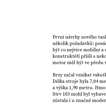
První návrhy nového tank
několik požadavků: posád
být co nejvíce mobilní a 
konstruktéři přišli s ne
motor měl být ve předu v
Brzy začal vznikat vsku
Délka stroje byla 7,04 m
a výška 1,90 metru. Hmot
Strv 103 mohl byl vybave
zůstala i u značně modern