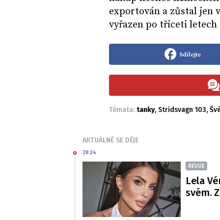
exportován a zůstal jen 
vyřazen po třiceti letech
Sdílejte
Témata:
tanky
,
Stridsvagn 103
,
Šv
AKTUÁLNĚ SE DĚJE
20:24
REVUE
Lela Vé
svém. Z