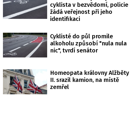
cyklista v bezvědomí, policie
žádá veřejnost při jeho
identifikaci
Cyklisté do půl promile
alkoholu způsobí "nula nula
nic", tvrdí senátor
Homeopata královny Alžběty
II. srazil kamion, na místě
zemřel