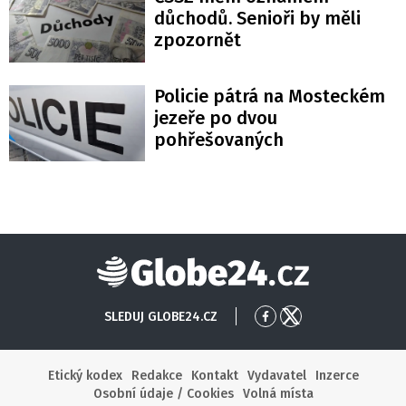
důchodů. Senioři by měli
zpozornět
Policie pátrá na Mosteckém
jezeře po dvou
pohřešovaných
Globe24
SLEDUJ GLOBE24.CZ
Přejít
Přejít
na
na
Facebook
X
Etický kodex
Redakce
Kontakt
Vydavatel
Inzerce
Osobní údaje / Cookies
Volná místa