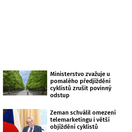
Ministerstvo zvažuje u
pomalého předjíždění
cyklistů zrušit povinný
odstup
Zeman schválil omezení
telemarketingu i větší
objíždění cyklistů