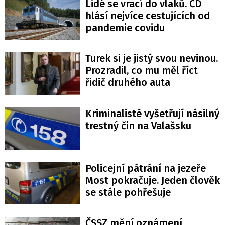
Lidé se vrací do vlaků. ČD
hlásí nejvíce cestujících od
pandemie covidu
Turek si je jistý svou nevinou.
Prozradil, co mu měl říct
řidič druhého auta
Kriminalisté vyšetřují násilný
trestný čin na Valašsku
Policejní pátrání na jezeře
Most pokračuje. Jeden člověk
se stále pohřešuje
ČSSZ mění oznámení