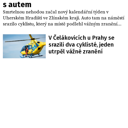
s autem
Smrtelnou nehodou začal nový kalendářní týden v
Uherském Hradišti ve Zlínském kraji. Auto tam na náměstí
srazilo cyklistu, který na místě podlehl vážným zraněním.
Případ vyšetřuje policie.
V Čelákovicích u Prahy se
srazili dva cyklisté, jeden
utrpěl vážné zranění