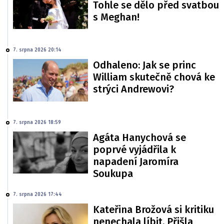
Tohle se dělo před svatbou
s Meghan!
7. srpna 2026 20:14
Odhaleno: Jak se princ
William skutečně chová ke
strýci Andrewovi?
7. srpna 2026 18:59
Agáta Hanychová se
poprvé vyjádřila k
napadení Jaromíra
Soukupa
7. srpna 2026 17:44
Kateřina Brožová si kritiku
nenechala líbit. Přišla