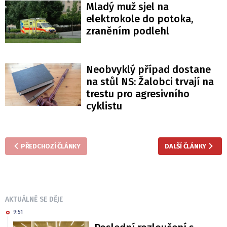
Mladý muž sjel na
elektrokole do potoka,
zraněním podlehl
Neobvyklý případ dostane
na stůl NS: Žalobci trvají na
trestu pro agresivního
cyklistu
PŘEDCHOZÍ ČLÁNKY
DALŠÍ ČLÁNKY
AKTUÁLNĚ SE DĚJE
9:51