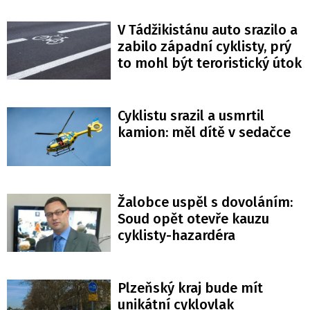
V Tádžikistánu auto srazilo a
zabilo západní cyklisty, prý
to mohl být teroristický útok
Cyklistu srazil a usmrtil
kamion: měl dítě v sedačce
Žalobce uspěl s dovoláním:
Soud opět otevře kauzu
cyklisty-hazardéra
Plzeňský kraj bude mít
unikátní cyklovlak