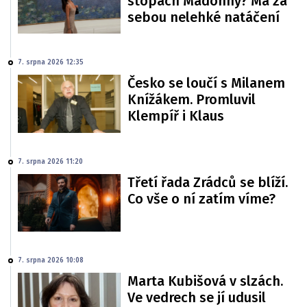
stopách Madonny? Má za
sebou nelehké natáčení
7. srpna 2026 12:35
Česko se loučí s Milanem
Knížákem. Promluvil
Klempíř i Klaus
7. srpna 2026 11:20
Třetí řada Zrádců se blíží.
Co vše o ní zatím víme?
7. srpna 2026 10:08
Marta Kubišová v slzách.
Ve vedrech se jí udusil