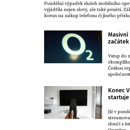
Pondělní výpadek služeb mobilního operá
vyjádřila nejen slovy, ale také penězi. 
korun na nákup telefonu či jiného příslu
Masivní
začátek
DOMOV
Vstup do 
zkomplikov
Českou re
společnost
Konec V
startuje
TECHNIKA
Již v pond
streamovac
sloučí s i