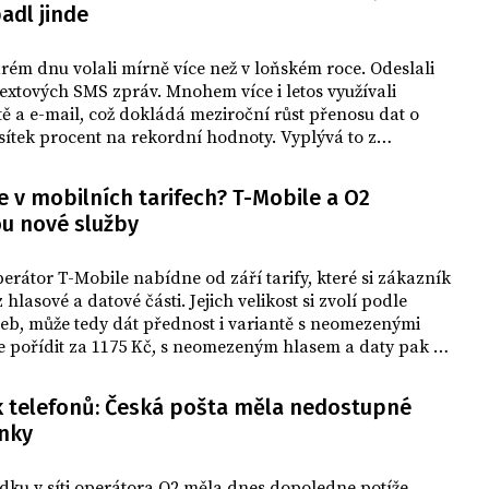
budek. Vyplývá to z monitorovací zprávy
adl jinde
ČTÚ.
drém dnu volali mírně více než v loňském roce. Odeslali
extových SMS zpráv. Mnohem více i letos využívali
ítě a e-mail, což dokládá meziroční růst přenosu dat o
ítek procent na rekordní hodnoty. Vyplývá to z
informací operátorů.
 v mobilních tarifech? T-Mobile a O2
u nové služby
erátor T-Mobile nabídne od září tarify, které si zákazník
 hlasové a datové části. Jejich velikost si zvolí podle
eb, může tedy dát přednost i variantě s neomezenými
ze pořídit za 1175 Kč, s neomezeným hlasem a daty pak za
 měsíc. Společnost o tom dnes informovala ČTK v tiskové
eomezená data nabízí i konkurenční Vodafone. O2 novou
 telefonů: Česká pošta měla nedostupné
rifů představí v půlce září.
inky
dku v síti operátora O2 měla dnes dopoledne potíže