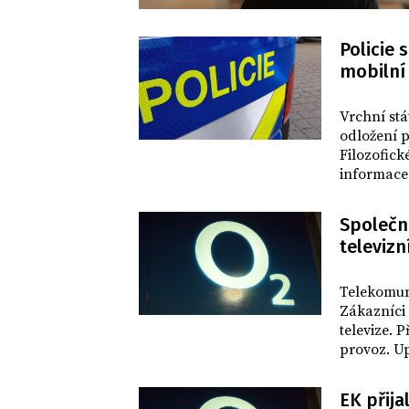
Policie 
mobilní
DOMOV
Vrchní stá
odložení p
Filozofick
informace.
lokalizova
Společno
televizn
BYZNYS
Telekomuni
Zákazníci 
televize. 
provoz. Up
mluvčí O2 
Vodafone.
EK přija
dalšího zh