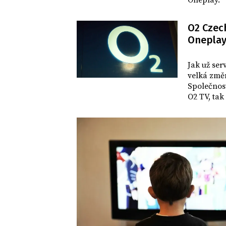
Oneplay.
O2 Czech
Oneplay?
DOMOV
Jak už ser
velká změn
Společnost
O2 TV, tak
jednotnou