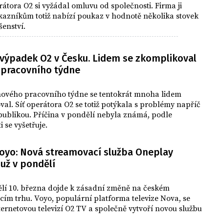
tora O2 si vyžádal omluvu od společnosti. Firma ji
Zákazníkům totiž nabízí poukaz v hodnotě několika stovek
šenství.
 výpadek O2 v Česku. Lidem se zkomplikoval
 pracovního týdne
nového pracovního týdne se tentokrát mnoha lidem
al. Síť operátora O2 se totiž potýkala s problémy napříč
publikou. Příčina v pondělí nebyla známá, podle
i se vyšetřuje.
oyo: Nová streamovací služba Oneplay
 už v pondělí
ělí 10. března dojde k zásadní změně na českém
ím trhu. Voyo, populární platforma televize Nova, se
nternetovou televizí O2 TV a společně vytvoří novou službu