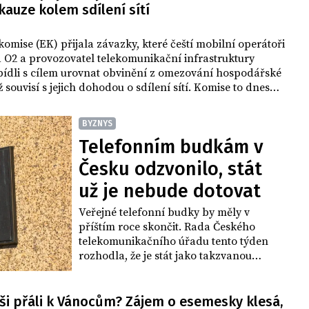
kauze kolem sdílení sítí
omise (EK) přijala závazky, které čeští mobilní operátoři
 O2 a provozovatel telekomunikační infrastruktury
ídli s cílem urovnat obvinění z omezování hospodářské
ž souvisí s jejich dohodou o sdílení sítí. Komise to dnes
 tiskové zprávě. Podle agentury Reuters tak ukončila
í těchto podniků.
BYZNYS
Telefonním budkám v
Česku odzvonilo, stát
už je nebude dotovat
Veřejné telefonní budky by měly v
příštím roce skončit. Rada Českého
telekomunikačního úřadu tento týden
rozhodla, že je stát jako takzvanou
univerzální službu přestane dotovat.
Operátor O2 je v takovém případě
neplánuje dál provozovat, nyní má 1150
eši přáli k Vánocům? Zájem o esemesky klesá,