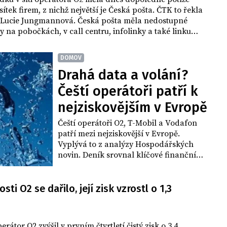
ítek firem, z nichž největší je Česká pošta. ČTK to řekla
 Lucie Jungmannová. Česká pošta měla nedostupné
y na pobočkách, v call centru, infolinky a také linku
chránek, uvedl mluvčí pošty Matyáš Vitík. Po 10:00
ala opět fungovat.
DOMOV
Drahá data a volání?
Čeští operátoři patří k
nejziskovějším v Evropě
Čeští operátoři O2, T-Mobil a Vodafon
patří mezi nejziskovější v Evropě.
Vyplývá to z analýzy Hospodářských
novin. Deník srovnal klíčové finanční
ukazatele trojice českých a 13 dalších
evropských operátorů, kteří jsou
obchodováni na burze, a jejichž
sti O2 se dařilo, její zisk vzrostl o 1,3
hospodářské výsledky jsou tak volně
dostupné. Zájem o dění na mobilním
trhu zvýšil nedávný výrok ministryně
rátor O2 zvýšil v prvním čtvrtletí čistý zisk o 3,4