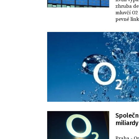
zhruba des
mluvčí O2
pevné link
datových s
služba zač
Společno
miliardy
BYZNYS
Praha - Ope