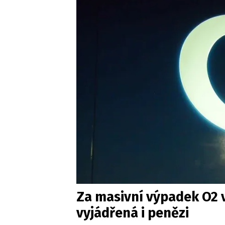
Za masivní výpadek O2 v
vyjádřená i penězi