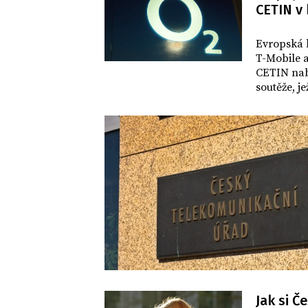
CETIN v 
SVĚT
Evropská k
T-Mobile a
CETIN nab
soutěže, je
oznámila v
vyšetřován
Jak si Č