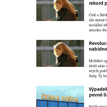
rekord p
BYZNYS
Češi o Ště
ale méně t
sociální s
mnoho des
dnešních 
Revoluce
nabídno
BYZNYS
Mobilní op
složí sám z
svých potř
daty. Ty l
1575 Kč za
zprávě. N
Výpadek
nabídku ta
pevné l
DOMOV
Kvůli výpa