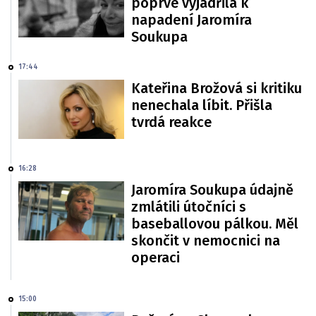
poprvé vyjádřila k
napadení Jaromíra
Soukupa
17:44
Kateřina Brožová si kritiku
nenechala líbit. Přišla
tvrdá reakce
16:28
Jaromíra Soukupa údajně
zmlátili útočníci s
baseballovou pálkou. Měl
skončit v nemocnici na
operaci
15:00