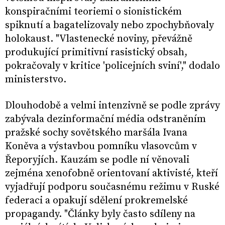
konspiračními teoriemi o sionistickém
spiknutí a bagatelizovaly nebo zpochybňovaly
holokaust. "Vlastenecké noviny, převážně
produkující primitivní rasistický obsah,
pokračovaly v kritice 'policejních sviní'," dodalo
ministerstvo.
Dlouhodobě a velmi intenzivně se podle zprávy
zabývala dezinformační média odstraněním
pražské sochy sovětského maršála Ivana
Koněva a výstavbou pomníku vlasovcům v
Řeporyjích. Kauzám se podle ní věnovali
zejména xenofobně orientovaní aktivisté, kteří
vyjadřují podporu současnému režimu v Ruské
federaci a opakují sdělení prokremelské
propagandy. "Články byly často sdíleny na