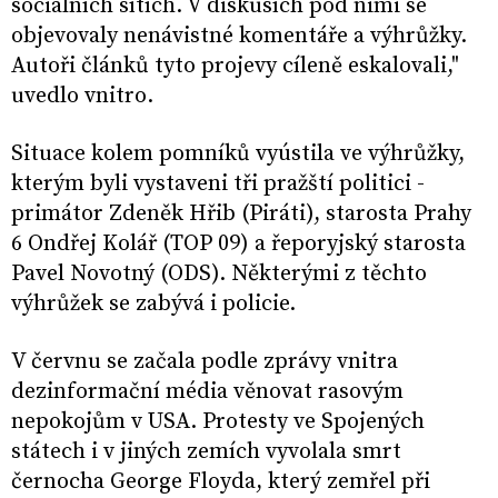
sociálních sítích. V diskusích pod nimi se
objevovaly nenávistné komentáře a výhrůžky.
Autoři článků tyto projevy cíleně eskalovali,"
uvedlo vnitro.
Situace kolem pomníků vyústila ve výhrůžky,
kterým byli vystaveni tři pražští politici -
primátor Zdeněk Hřib (Piráti), starosta Prahy
6 Ondřej Kolář (TOP 09) a řeporyjský starosta
Pavel Novotný (ODS). Některými z těchto
výhrůžek se zabývá i policie.
V červnu se začala podle zprávy vnitra
dezinformační média věnovat rasovým
nepokojům v USA. Protesty ve Spojených
státech i v jiných zemích vyvolala smrt
černocha George Floyda, který zemřel při