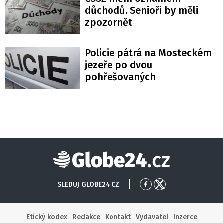
důchodů. Senioři by měli
zpozornět
Policie pátrá na Mosteckém
jezeře po dvou
pohřešovaných
Globe24
SLEDUJ GLOBE24.CZ
Přejít
Přejít
na
na
Facebook
X
Etický kodex
Redakce
Kontakt
Vydavatel
Inzerce