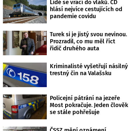
Lidé se vrací do vlaků. ČD
hlásí nejvíce cestujících od
pandemie covidu
Turek si je jistý svou nevinou.
Prozradil, co mu měl říct
řidič druhého auta
Kriminalisté vyšetřují násilný
trestný čin na Valašsku
Policejní pátrání na jezeře
Most pokračuje. Jeden člověk
se stále pohřešuje
ČSSZ mění oznámení