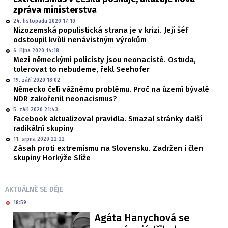
zpráva ministerstva
24. listopadu 2020 17:10
Nizozemská populistická strana je v krizi. Její šéf
odstoupil kvůli nenávistným výrokům
6. října 2020 14:18
Mezi německými policisty jsou neonacisté. Ostuda,
tolerovat to nebudeme, řekl Seehofer
19. září 2020 18:02
Německo čelí vážnému problému. Proč na území bývalé
NDR zakořenil neonacismus?
5. září 2020 21:43
Facebook aktualizoval pravidla. Smazal stránky další
radikální skupiny
11. srpna 2020 22:22
Zásah proti extremismu na Slovensku. Zadržen i člen
skupiny Horkýže Slíže
AKTUÁLNĚ SE DĚJE
18:59
Agáta Hanychová se