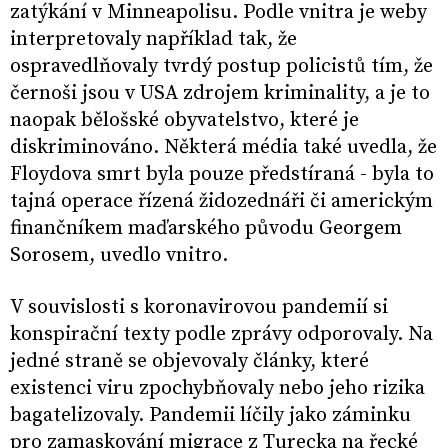
zatýkání v Minneapolisu. Podle vnitra je weby
interpretovaly například tak, že
ospravedlňovaly tvrdý postup policistů tím, že
černoši jsou v USA zdrojem kriminality, a je to
naopak bělošské obyvatelstvo, které je
diskriminováno. Některá média také uvedla, že
Floydova smrt byla pouze předstíraná - byla to
tajná operace řízená židozednáři či americkým
finančníkem maďarského původu Georgem
Sorosem, uvedlo vnitro.
V souvislosti s koronavirovou pandemií si
konspirační texty podle zprávy odporovaly. Na
jedné straně se objevovaly články, které
existenci viru zpochybňovaly nebo jeho rizika
bagatelizovaly. Pandemii líčily jako záminku
pro zamaskování migrace z Turecka na řecké