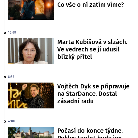
Co vše o ní zatím víme?
10:08
Marta Kubišová v slzách.
Ve vedrech se jí udusil
blízký přítel
8:56
Vojtěch Dyk se připravuje
na StarDance. Dostal
zásadní radu
4:00
Počasí do konce týdne.