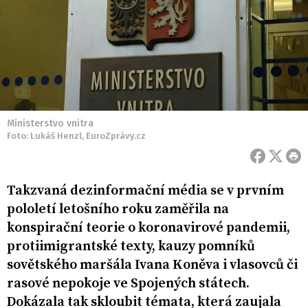
Ministerstvo vnitra
Foto: Lukáš Henzl, EuroZprávy.cz
Takzvaná dezinformační média se v prvním
pololetí letošního roku zaměřila na
konspirační teorie o koronavirové pandemii,
protiimigrantské texty, kauzy pomníků
sovětského maršála Ivana Koněva i vlasovců či
rasové nepokoje ve Spojených státech.
Dokázala tak skloubit témata, která zaujala