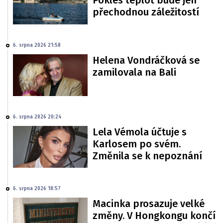
Pokles teplot bude jen
přechodnou záležitostí
6. srpna 2026 21:58
Helena Vondráčková se
zamilovala na Bali
6. srpna 2026 20:24
Lela Vémola účtuje s
Karlosem po svém.
Změnila se k nepoznání
6. srpna 2026 18:57
Macinka prosazuje velké
změny. V Hongkongu končí