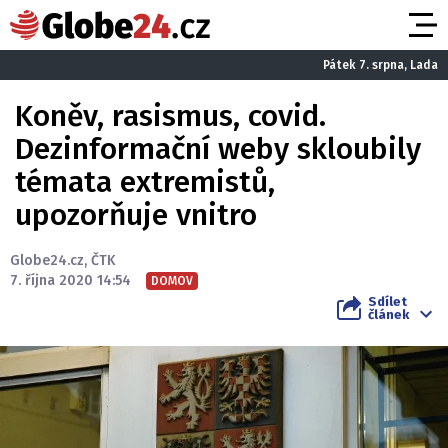
Pátek 7. srpna, Lada
Koněv, rasismus, covid.
Dezinformační weby skloubily
témata extremistů,
upozorňuje vnitro
Globe24.cz
,
ČTK
7. října 2020 14:54
DOMOV
Sdílet
článek