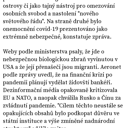
ostrovy či jako tajný nástroj pro omezování
osobních svobod a nastolení "nového
světového řádu". Na straně druhé bylo
onemocnění covid-19 prezentováno jako
extrémně nebezpečné, konstatuje zpráva.
Weby podle ministerstva psaly, že jde o
nebezpečnou biologickou zbraň vyvinutou v
USA a že její přenašeči jsou migranti. Aeronet
podle zprávy uvedl, že na finanční krizi po
pandemii plánují vydělat židovští bankéři.
Dezinformační média opakovaně kritizovala
EU a NATO, a naopak chválila Rusko a Čínu za
zvládnutí pandemie. "Cílem těchto neustále se
opakujících obsahů bylo podkopat důvěru ve
státní instituce a výše zmíněné nadnárodní