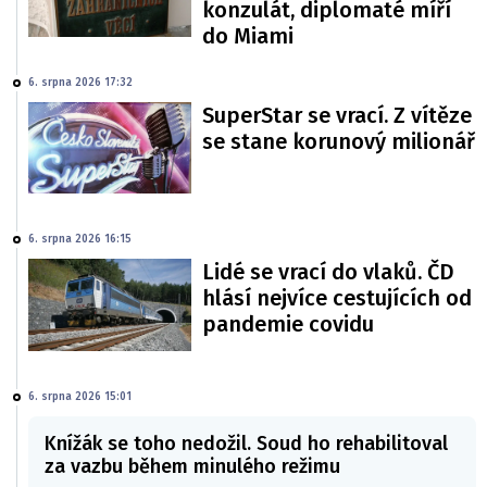
konzulát, diplomaté míří
do Miami
6. srpna 2026 17:32
SuperStar se vrací. Z vítěze
se stane korunový milionář
6. srpna 2026 16:15
Lidé se vrací do vlaků. ČD
hlásí nejvíce cestujících od
pandemie covidu
6. srpna 2026 15:01
Knížák se toho nedožil. Soud ho rehabilitoval
za vazbu během minulého režimu