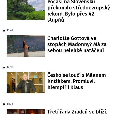
Počasí na Slovensku
překonalo středoevropský
rekord. Bylo přes 42
stupňů
13:46
Charlotte Gottová ve
stopách Madonny? Má za
sebou nelehké natáčení
12:35
Česko se loučí s Milanem
Knížákem. Promluvil
Klempíř i Klaus
11:20
Třetí řada Zrádců se blíží.