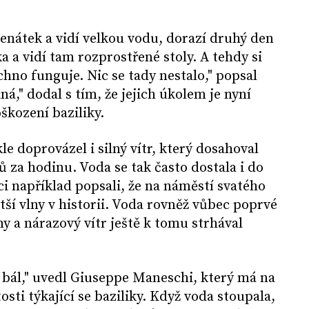
enátek a vidí velkou vodu, dorazí druhý den
 a vidí tam rozprostřené stoly. A tehdy si
chno funguje. Nic se tady nestalo," popsal
jiná," dodal s tím, že jejich úkolem je nyní
škození baziliky.
e doprovázel i silný vítr, který dosahoval
ů za hodinu. Voda se tak často dostala i do
ci například popsali, že na náměstí svatého
tší vlny v historii. Voda rovněž vůbec poprvé
ny a nárazový vítr ještě k tomu strhával
 bál," uvedl Giuseppe Maneschi, který má na
osti týkající se baziliky. Když voda stoupala,