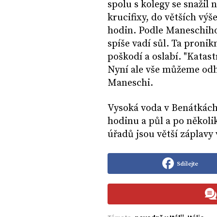
spolu s kolegy se snažil
krucifixy, do větších výš
hodin. Podle Maneschih
spíše vadí sůl. Ta proni
poškodí a oslabí. "Katast
Nyní ale vše můžeme odh
Maneschi.
Vysoká voda v Benátkách 
hodinu a půl a po někol
úřadů jsou větší záplavy 
Sdílejte