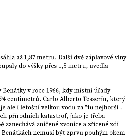
sáhla až 1,87 metru. Další dvě záplavové vlny
upaly do výšky přes 1,5 metru, uvedla
y Benátky v roce 1966, kdy místní úřady
94 centimetrů. Carlo Alberto Tesserin, který
e ale i letošní velkou vodu za "tu nejhorší".
ých přírodních katastrof, jako je třeba
ě zanechává zničené zvonice a zřícené zdi
 v Benátkách nemusí být zprvu pouhým okem