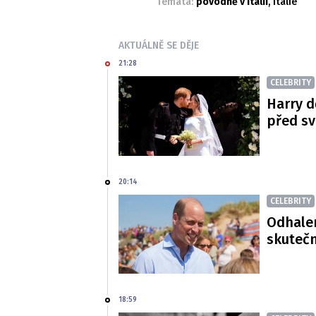
Témata:
povodně v Itálii
,
Itálie
AKTUÁLNĚ SE DĚJE
21:28
CELEBRITY
Harry d
před s
20:14
CELEBRITY
Odhalen
skutečn
18:59