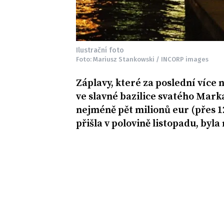
Ilustrační foto
Foto: Mariusz Stankowski / INCORP images
Záplavy, které za poslední více 
ve slavné bazilice svatého Mar
nejméně pět milionů eur (přes 12
přišla v polovině listopadu, byla 