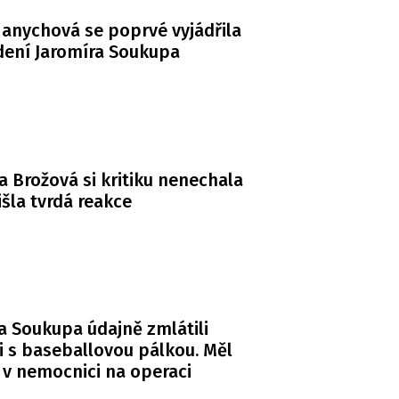
anychová se poprvé vyjádřila
dení Jaromíra Soukupa
a Brožová si kritiku nenechala
řišla tvrdá reakce
a Soukupa údajně zmlátili
i s baseballovou pálkou. Měl
 v nemocnici na operaci