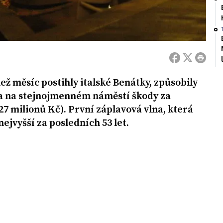
než měsíc postihly italské Benátky, způsobily
ka na stejnojmenném náměstí škody za
7 milionů Kč). První záplavová vlna, která
nejvyšší za posledních 53 let.