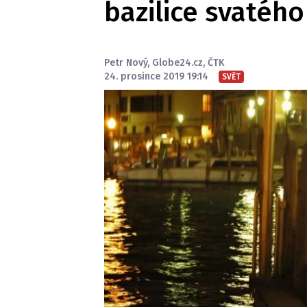
bazilice svatéh
Petr Nový
,
Globe24.cz
,
ČTK
24. prosince 2019 19:14
SVĚT