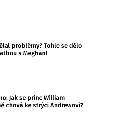
ělal problémy? Tohle se dělo
vatbou s Meghan!
o: Jak se princ William
ě chová ke strýci Andrewovi?