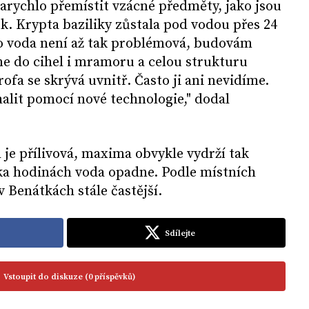
 narychlo přemístit vzácné předměty, jako jsou
ek. Krypta baziliky zůstala pod vodou přes 24
o voda není až tak problémová, budovám
kne do cihel i mramoru a celou strukturu
rofa se skrývá uvnitř. Často ji ani nevidíme.
alit pomocí nové technologie," dodal
je přílivová, maxima obvykle vydrží tak
ika hodinách voda opadne. Podle místních
v Benátkách stále častější.
Sdílejte
Vstoupit do diskuze (0 příspěvků)