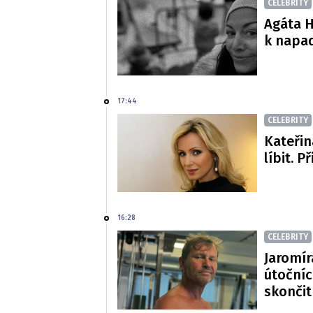
CELEBRITY
Agáta H
k napa
17:44
CELEBRITY
Kateřin
líbit. P
16:28
CELEBRITY
Jaromír
útočníc
skončit