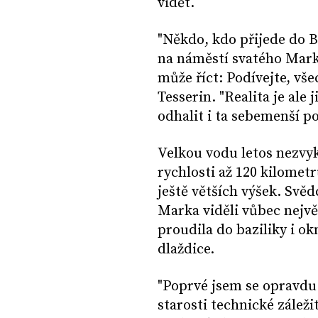
vidět.
"Někdo, kdo přijede do B
na náměstí svatého Marka
může říct: Podívejte, vše
Tesserin. "Realita je ale 
odhalit i ta sebemenší po
Velkou vodu letos nezvykl
rychlosti až 120 kilometr
ještě větších výšek. Svěd
Marka viděli vůbec nejvě
proudila do baziliky i ok
dlaždice.
"Poprvé jsem se opravdu
starosti technické záležit