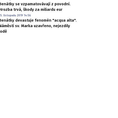
Benátky se vzpamatovávají z povodní.
Hrozba trvá, škody za miliardu eur
15. listopadu 2019 14:56
Benátky devastuje fenomén "acqua alta".
Náměstí sv. Marka uzavřeno, nejezdily
lodě