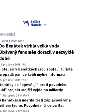
Sdílet
článek
UVISEJÍCÍ
5. června 2020 15:44
Do Benátek vtrhla velká voda.
Obávaný fenomén dorazil v nezvyklé
době
31. prosince 2019 10:41
Hoteliéři v Benátkách jsou zoufalí. Turisté
propadli panice kvůli mylné informaci
15. prosince 2019 17:07
Benátky se "opevňují" proti povodním.
Obří projekt Mojžíš vyjde na miliardy
17. listopadu 2019 17:49
V Benátkách udeřila třetí záplavová vlna
během týdne. Povodně ničí celou Itálii
16. listopadu 2019 19:23