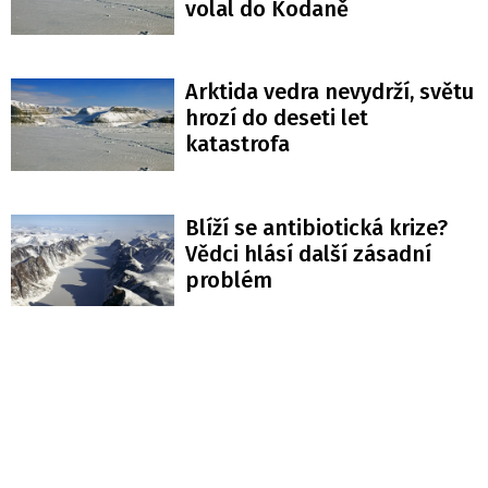
volal do Kodaně
Arktida vedra nevydrží, světu
hrozí do deseti let
katastrofa
Blíží se antibiotická krize?
Vědci hlásí další zásadní
problém