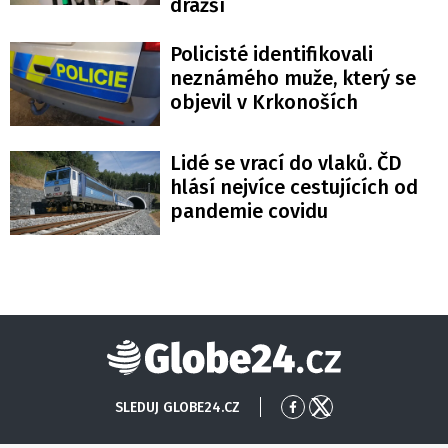
dražší
Policisté identifikovali
neznámého muže, který se
objevil v Krkonoších
Lidé se vrací do vlaků. ČD
hlásí nejvíce cestujících od
pandemie covidu
Globe24
SLEDUJ GLOBE24.CZ
Přejít
Přejít
na
na