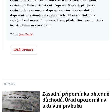
cestujících od předcovidového roku 2019. Rostoucí zájem o
cestování táhne vnitrostátní přeprava. Největší přírůstky
cestujících zaznamenal dopravce v rámci regionálních
dopravních systémů a na vybraných dálkových linkách s
velkým konkurenčním potenciálem, především v porovnání s
individuálním motorismem.
Zdroj:
Jan Hrabě
DALŠÍ ZPRÁVY
DOMOV
Zásadní připomínka ohledně
důchodů. Úřad upozornil na
aktuální praktiku