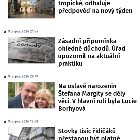
tropické, odhaluje
předpověď na nový týden
9. srpna 2026 21:54
Zásadní připomínka
ohledně důchodů. Úřad
upozornil na aktuální
praktiku
9. srpna 2026 20:19
Na oslavě narozenin
Štefana Margity se děly
věci. V hlavní roli byla Lucie
Borhyová
9. srpna 2026 18:58
Stovky tisíc řidičáků
přestanou být platné,