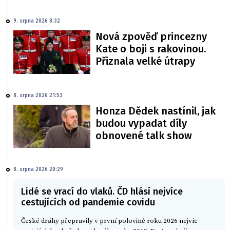
9. srpna 2026 8:32
Nová zpověď princezny
Kate o boji s rakovinou.
Přiznala velké útrapy
8. srpna 2026 21:53
Honza Dědek nastínil, jak
budou vypadat díly
obnovené talk show
8. srpna 2026 20:29
Lidé se vrací do vlaků. ČD hlásí nejvíce
cestujících od pandemie covidu
České dráhy přepravily v první polovině roku 2026 nejvíc