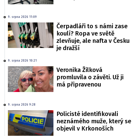
9. srpna 2026 11:09
Čerpadláři to s námi zase
koulí? Ropa ve světě
zlevňuje, ale nafta v Česku
je dražší
9. srpna 2026 10:21
Veronika Žilková
promluvila o závěti. Už ji
má připravenou
9. srpna 2026 9:28
Policisté identifikovali
neznámého muže, který se
objevil v Krkonoších