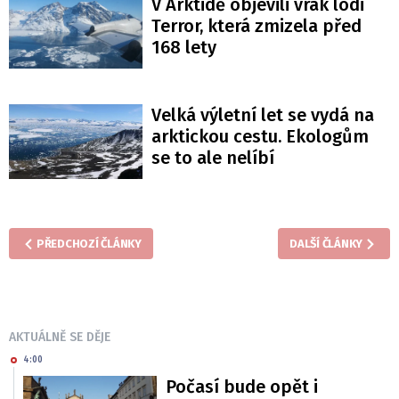
V Arktidě objevili vrak lodi
Terror, která zmizela před
168 lety
Velká výletní let se vydá na
arktickou cestu. Ekologům
se to ale nelíbí
PŘEDCHOZÍ ČLÁNKY
DALŠÍ ČLÁNKY
AKTUÁLNĚ SE DĚJE
4:00
Počasí bude opět i