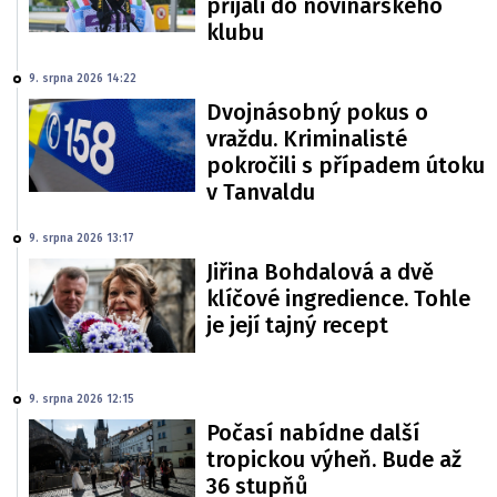
přijali do novinářského
klubu
9. srpna 2026 14:22
Dvojnásobný pokus o
vraždu. Kriminalisté
pokročili s případem útoku
v Tanvaldu
9. srpna 2026 13:17
Jiřina Bohdalová a dvě
klíčové ingredience. Tohle
je její tajný recept
9. srpna 2026 12:15
Počasí nabídne další
tropickou výheň. Bude až
36 stupňů