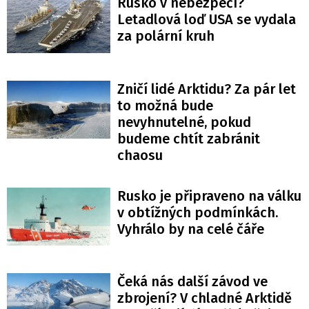
Rusko v nebezpečí?
Letadlová loď USA se vydala
za polární kruh
Zničí lidé Arktidu? Za pár let
to možná bude
nevyhnutelné, pokud
budeme chtít zabránit
chaosu
Rusko je připraveno na válku
v obtížných podmínkách.
Vyhrálo by na celé čáře
Čeká nás další závod ve
zbrojení? V chladné Arktidě