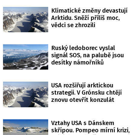
Klimatické změny devastují
Arktidu. Sněží příliš moc,
vědci se zhrozili
Ruský ledoborec vyslal
signál SOS, na palubě jsou
desítky námořníků
USA rozšiřují arktickou
strategii. V Grónsku chtějí
znovu otevřít konzulát
Vztahy USA s Dánskem
skřípou. Pompeo mírní krizi,