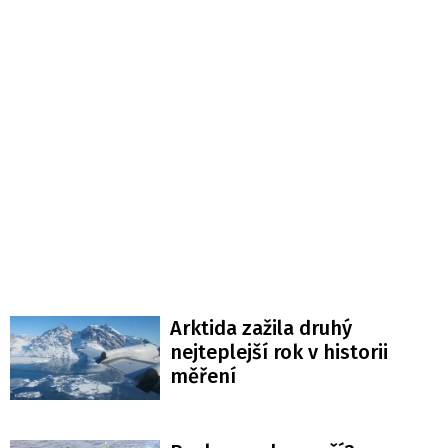
Arktida zažila druhý
nejteplejší rok v historii
měření