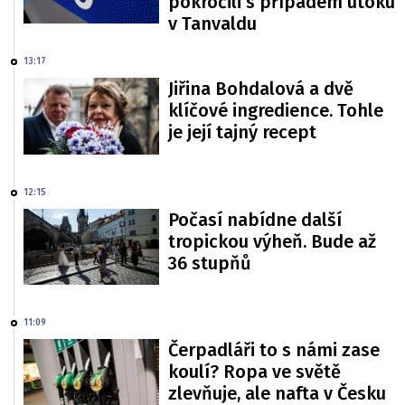
pokročili s případem útoku
v Tanvaldu
13:17
Jiřina Bohdalová a dvě
klíčové ingredience. Tohle
je její tajný recept
12:15
Počasí nabídne další
tropickou výheň. Bude až
36 stupňů
11:09
Čerpadláři to s námi zase
koulí? Ropa ve světě
zlevňuje, ale nafta v Česku