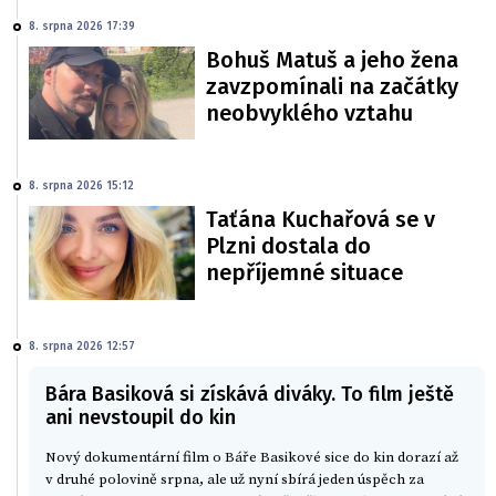
8. srpna 2026 17:39
Bohuš Matuš a jeho žena
zavzpomínali na začátky
neobvyklého vztahu
8. srpna 2026 15:12
Taťána Kuchařová se v
Plzni dostala do
nepříjemné situace
8. srpna 2026 12:57
Bára Basiková si získává diváky. To film ještě
ani nevstoupil do kin
Nový dokumentární film o Báře Basikové sice do kin dorazí až
v druhé polovině srpna, ale už nyní sbírá jeden úspěch za