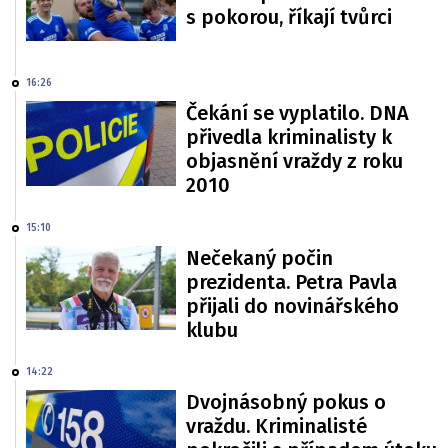
s pokorou, říkají tvůrci
16:26
Čekání se vyplatilo. DNA
přivedla kriminalisty k
objasnění vraždy z roku
2010
15:10
Nečekaný počin
prezidenta. Petra Pavla
přijali do novinářského
klubu
14:22
Dvojnásobný pokus o
vraždu. Kriminalisté