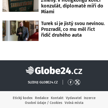
změny. V Hongkongu končí
konzulát, diplomaté míří do
Miami
Turek si je jistý svou nevinou.
Prozradil, co mu měl říct
řidič druhého auta
Globe24
SLEDUJ GLOBE24.CZ
Přejít
Přejít
na
na
Facebook
X
Etický kodex
Redakce
Kontakt
Vydavatel
Inzerce
Osobní údaje / Cookies
Volná místa