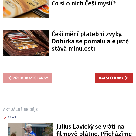
Co si o nich Češi myslí?
Češi mění platební zvyky.
Dobírka se pomalu ale jistě
stává minulostí
PŘEDCHOZÍ ČLÁNKY
DALŠÍ ČLÁNKY
AKTUÁLNĚ SE DĚJE
17:43
Julius Lavický se vrátí na
filmové plátno. Přicházíme