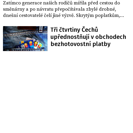
Zatímco generace našich rodičů mířila před cestou do
směnárny a po návratu přepočítávala zbylé drobné,
dnešní cestovatelé čelí jiné výzvě. Skrytým poplatkům,
nevýhodným kurzům a technologicky „vychytralým“
terminálům či bankomatům. V digitálním věku už zdaleka
Tři čtvrtiny Čechů
nejde jen o to, kde směnit peníze, ale hlavně jakým
upřednostňují v obchodech
způsobem platit, aby dovolená nebyla zbytečně drahá.
bezhotovostní platby