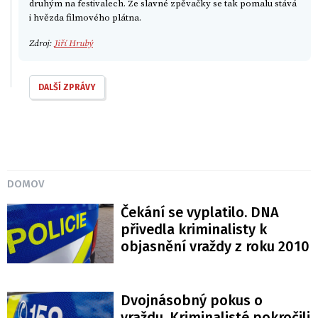
druhým na festivalech. Ze slavné zpěvačky se tak pomalu stává
i hvězda filmového plátna.
Zdroj:
Jiří Hrubý
DALŠÍ ZPRÁVY
DOMOV
Čekání se vyplatilo. DNA
přivedla kriminalisty k
objasnění vraždy z roku 2010
Dvojnásobný pokus o
vraždu. Kriminalisté pokročili