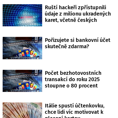
Ruští hackeři zpřístupnili
údaje z milionu ukradených
karet, včetně českých
Pořizujete si bankovní účet
skutečně zdarma?
Počet bezhotovostních
transakcí do roku 2025
stoupne o 80 procent
Itálie spustí účtenkovku,
chce lidi víc motivovat k