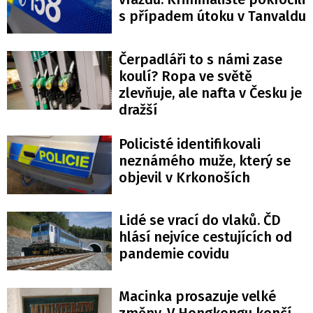
s případem útoku v Tanvaldu
Čerpadláři to s námi zase
koulí? Ropa ve světě
zlevňuje, ale nafta v Česku je
dražší
Policisté identifikovali
neznámého muže, který se
objevil v Krkonoších
Lidé se vrací do vlaků. ČD
hlásí nejvíce cestujících od
pandemie covidu
Macinka prosazuje velké