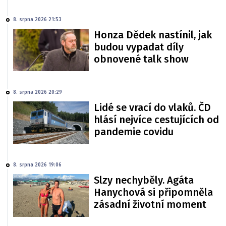
8. srpna 2026 21:53
Honza Dědek nastínil, jak
budou vypadat díly
obnovené talk show
8. srpna 2026 20:29
Lidé se vrací do vlaků. ČD
hlásí nejvíce cestujících od
pandemie covidu
8. srpna 2026 19:06
Slzy nechyběly. Agáta
Hanychová si připomněla
zásadní životní moment