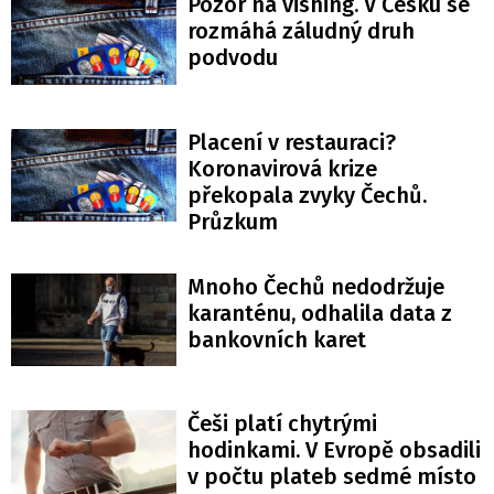
Pozor na vishing. V Česku se
rozmáhá záludný druh
podvodu
Placení v restauraci?
Koronavirová krize
překopala zvyky Čechů.
Průzkum
Mnoho Čechů nedodržuje
karanténu, odhalila data z
bankovních karet
Češi platí chytrými
hodinkami. V Evropě obsadili
v počtu plateb sedmé místo