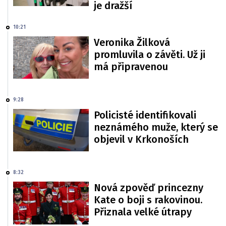
je dražší
10:21
Veronika Žilková
promluvila o závěti. Už ji
má připravenou
9:28
Policisté identifikovali
neznámého muže, který se
objevil v Krkonoších
8:32
Nová zpověď princezny
Kate o boji s rakovinou.
Přiznala velké útrapy