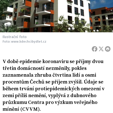
Ilustrační foto
Foto: www.kdechcibydlet.cz
V době epidemie koronaviru se příjmy dvou
třetin domácností nezměnily, pokles
zaznamenala zhruba čtvrtina lidí a osmi
procentům Čechů se příjem zvýšil. Údaje se
během trvání protiepidemických omezení v
zemi příliš nemění, vyplývá z dubnového
průzkumu Centra pro výzkum veřejného
mínění (CVVM).