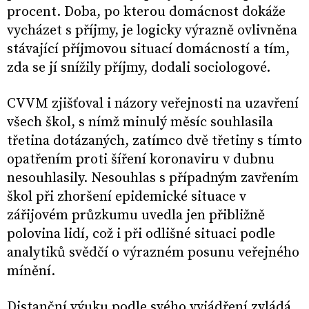
procent. Doba, po kterou domácnost dokáže
vycházet s příjmy, je logicky výrazně ovlivněna
stávající příjmovou situací domácností a tím,
zda se jí snížily příjmy, dodali sociologové.
CVVM zjišťoval i názory veřejnosti na uzavření
všech škol, s nímž minulý měsíc souhlasila
třetina dotázaných, zatímco dvě třetiny s tímto
opatřením proti šíření koronaviru v dubnu
nesouhlasily. Nesouhlas s případným zavřením
škol při zhoršení epidemické situace v
zářijovém průzkumu uvedla jen přibližně
polovina lidí, což i při odlišné situaci podle
analytiků svědčí o výrazném posunu veřejného
mínění.
Distanční výuku podle svého vyjádření zvládá