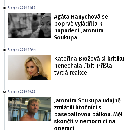
7. srpna 2026 18:59
Agáta Hanychová se
poprvé vyjádřila k
napadení Jaromíra
Soukupa
7. srpna 2026 17:44
Kateřina Brožová si kritiku
nenechala líbit. Přišla
tvrdá reakce
7. srpna 2026 16:28
Jaromíra Soukupa údajně
zmlátili útočníci s
baseballovou pálkou. Měl
skončit v nemocnici na
operaci