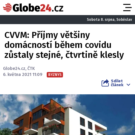
Sobota 8. srpna, Soběslav
CVVM: Příjmy většiny
domácností během covidu
zůstaly stejné, čtvrtině klesly
Globe24.cz
,
ČTK
6. května 2021 11:09
BYZNYS
Sdílet
článek