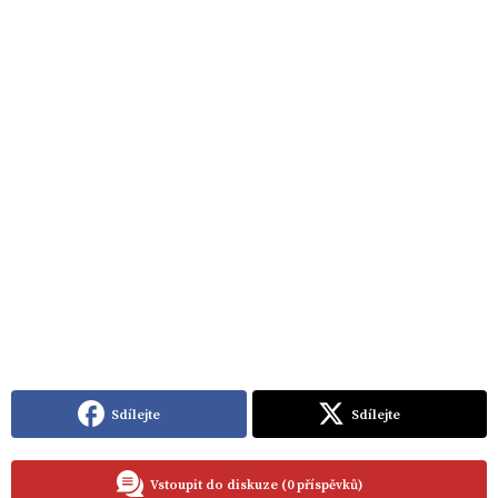
Sdílejte
Sdílejte
Vstoupit do diskuze (0 příspěvků)