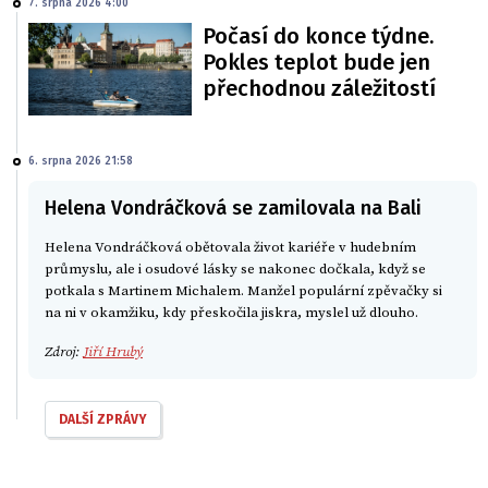
7. srpna 2026 4:00
Počasí do konce týdne.
Pokles teplot bude jen
přechodnou záležitostí
6. srpna 2026 21:58
Helena Vondráčková se zamilovala na Bali
Helena Vondráčková obětovala život kariéře v hudebním
průmyslu, ale i osudové lásky se nakonec dočkala, když se
potkala s Martinem Michalem. Manžel populární zpěvačky si
na ni v okamžiku, kdy přeskočila jiskra, myslel už dlouho.
Zdroj:
Jiří Hrubý
DALŠÍ ZPRÁVY