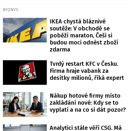
BYZNYS
IKEA chystá bláznivé
soutěže: V obchodě se
poběží maraton, Češi si
budou moci odnést zboží
zdarma
Tvrdý restart KFC v Česku.
Firma hraje vabank za
desítky milionů, říká expert
Nákup hotové firmy místo
zakládání nové: Kdy se to
vyplatí a na co si dát pozor?
Analytici stále věří CSG. Má