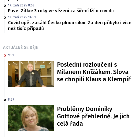
19. září 2025 8:58
Pavel Zítko: 3 roky ve vězení za šíření lží o covidu
18. září 2025 14:51
Covid opět zasáhl Česko plnou silou. Za den přibylo i více
než tisíc případů
AKTUÁLNĚ SE DĚJE
9:51
Poslední rozloučení s
Milanem Knížákem. Slova
se chopili Klaus a Klempíř
8:37
Problémy Dominiky
Gottové přehledně. Je jich
celá řada