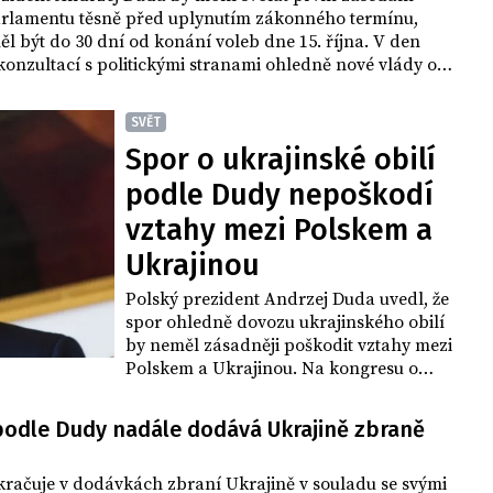
rlamentu těsně před uplynutím zákonného termínu,
ěl být do 30 dní od konání voleb dne 15. října. V den
onzultací s politickými stranami ohledně nové vlády o
movala agentura PAP.
SVĚT
Spor o ukrajinské obilí
podle Dudy nepoškodí
vztahy mezi Polskem a
Ukrajinou
Polský prezident Andrzej Duda uvedl, že
spor ohledně dovozu ukrajinského obilí
by neměl zásadněji poškodit vztahy mezi
Polskem a Ukrajinou. Na kongresu o
obnově Ukrajiny v Poznani zdůraznil, že
tento spor je pouze drobnou záležitostí
podle Dudy nadále dodává Ukrajině zbraně
ve vztazích obou zemí.
kračuje v dodávkách zbraní Ukrajině v souladu se svými