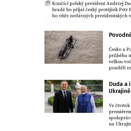
Končící polský prezident Andrzej Du
hradě ho přijal český protějšek Petr
ho vítěz nedávných prezidentských 
Povodně
DOMOV
Česko a P
průběhu m
velkou vod
pondělí z
Duda a i
Ukrajině
SVĚT
Ve čtvrtek
premiérem
spoluprác
na Ukrajin