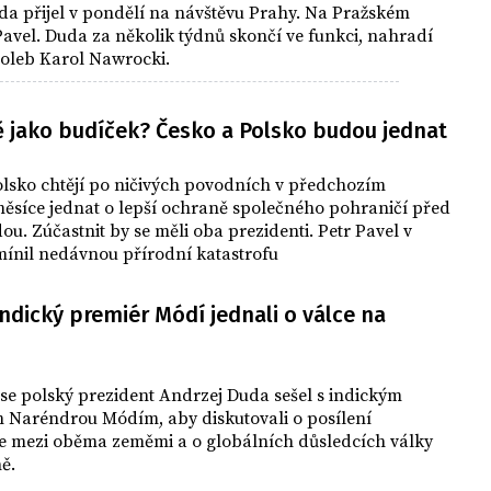
da přijel v pondělí na návštěvu Prahy. Na Pražském
 Pavel. Duda za několik týdnů skončí ve funkci, nahradí
voleb Karol Nawrocki.
 jako budíček? Česko a Polsko budou jednat
olsko chtějí po ničivých povodních v předchozím
ěsíce jednat o lepší ochraně společného pohraničí před
ou. Zúčastnit by se měli oba prezidenti. Petr Pavel v
mínil nedávnou přírodní katastrofu
ndický premiér Módí jednali o válce na
 se polský prezident Andrzej Duda sešel s indickým
 Naréndrou Módím, aby diskutovali o posílení
e mezi oběma zeměmi a o globálních důsledcích války
ě.