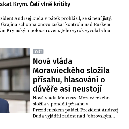
skat Krym. Čelí vlně kritiky
zident Andrzej Duda v pátek prohlásil, že si není jistý,
Ukrajina schopna znovu získat kontrolu nad Ruskem
m Krymským poloostrovem. Jeho výrok vyvolal vlnu
SVĚT
Nová vláda
Morawieckého složila
přísahu, hlasování o
důvěře asi neustojí
Nová vláda Mateusze Morawieckého
složila v pondělí přísahu v
Prezidentském paláci. Prezident Andrzej
Duda vyjádřil radost nad "obrovským
zastoupením žen" ve vládě, což ho
potěšilo. Při rozhovoru o představených