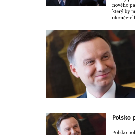
nového pa
který by m
ukončení k
tom infor
Polsko 
SVĚT
Polsko po