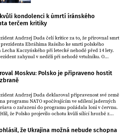
moře. Upozornil na to server TVP World.
kvůli kondolenci k úmrtí íránského
ta terčem kritiky
zident Andrzej Duda čelí kritice za to, že přirovnal smrt
 prezidenta Ebráhima Raísího ke smrti polského
 Lecha Kaczyńského při letecké nehodě před 14 lety.
ezident zahynul v neděli při nehodě vrtulníku. O
 informovala agentura DPA.
oval Moskvu: Polsko je připraveno hostit
 zbraně
ezident Andrzej Duda deklaroval připravenost své země
t na programu NATO spočívajícím ve sdílení jaderných
aršava o zařazení do programu požádala loni v červnu.
tlil, že Polsko projevilo ochotu kvůli sílící hrozbě z
ohlásil, že Ukrajina možná nebude schopna