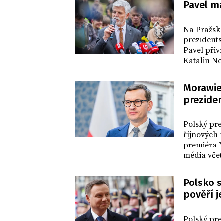
Pavel m
DOMOV
Na Pražsk
prezidents
Pavel přiv
Katalin No
znát průse
Morawiec
prezide
DOMOV
Polský pr
říjnových
premiéra 
média včet
vítězné Pr
Polsko s
pověří 
SVĚT
Polský pr