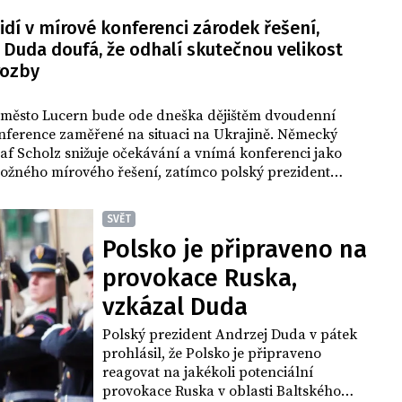
idí v mírové konferenci zárodek řešení,
 Duda doufá, že odhalí skutečnou velikost
rozby
 město Lucern bude ode dneška dějištěm dvoudenní
nference zaměřené na situaci na Ukrajině. Německý
af Scholz snižuje očekávání a vnímá konferenci jako
ožného mírového řešení, zatímco polský prezident
da věří, že konference odhalí skutečnou míru ruské
SVĚT
Polsko je připraveno na
provokace Ruska,
vzkázal Duda
Polský prezident Andrzej Duda v pátek
prohlásil, že Polsko je připraveno
reagovat na jakékoli potenciální
provokace Ruska v oblasti Baltského