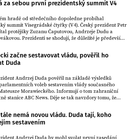
á za sebou první prezidentský summit V4
výzvách dle serveru Polsat News uvedl,
že v polském energetickém sektoru
ém hradě od středečního dopoledne probíhal
začíná nová éra, a to éra jaderné
ký summit Visegrádské čtyřky (V4). Český prezident Petr
energie.
ítal protějšky Zuzanu Čaputovou, Andrzeje Dudu a
vákovou. Prezidenti se shodují, že důležité je především
číky pro spolupráci všech čtyř zemí.
ki začne sestavovat vládu, pověřil ho
nt Duda
ezident Andrzej Duda pověřil na základě výsledků
 parlamentních voleb sestavením vlády současného
Mateusze Morawieckého. Informují o tom zahraniční
ně stanice ABC News. Děje se tak navzdory tomu, že
ávo a spravedlnost zřejmě nedokáže sestavit koalici.
tále nemá novou vládu. Duda tají, koho
jejím sestavením
ezident Andrzej Duda by mohl svolat první zasedání