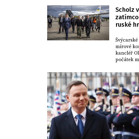
Scholz v
zatímco
ruské h
SVĚT
Švýcarské
mírové ko
kancléř Ol
počátek m
Andrzej Du
hrozby.