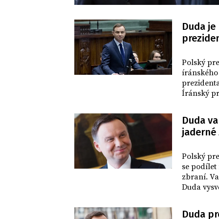
Duda je 
preziden
SVĚT
Polský pre
íránského
prezidenta
Íránský pr
incidentu
Duda var
jaderné
SVĚT
Polský pr
se podíle
zbraní. V
Duda vysvě
Ruska.
Duda pr