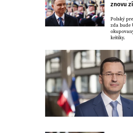
znovu zí
SVĚT
Polský pre
zda bude 
okupovaný
kritiky.