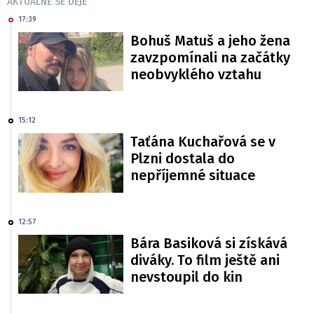
AKTUÁLNĚ SE DĚJE
17:39
Bohuš Matuš a jeho žena
zavzpomínali na začátky
neobvyklého vztahu
15:12
Taťána Kuchařová se v
Plzni dostala do
nepříjemné situace
12:57
Bára Basiková si získává
diváky. To film ještě ani
nevstoupil do kin