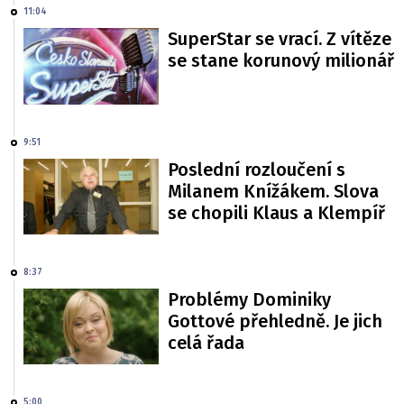
11:04
SuperStar se vrací. Z vítěze
se stane korunový milionář
9:51
Poslední rozloučení s
Milanem Knížákem. Slova
se chopili Klaus a Klempíř
8:37
Problémy Dominiky
Gottové přehledně. Je jich
celá řada
5:00