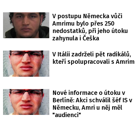
V postupu Německa vůči
Amrimu bylo přes 250
nedostatků, při jeho útoku
zahynula i Češka
V Itálii zadrželi pět radikálů,
kteří spolupracovali s Amrim
Nové informace o útoku v
Berlíně: Akci schválil šéf IS v
Německu, Amri u něj měl
"audienci"