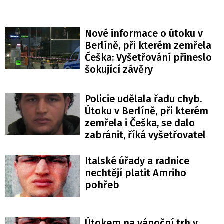
Nové informace o útoku v
Berlíně, při kterém zemřela
Češka: Vyšetřování přineslo
šokující závěry
Policie udělala řadu chyb.
Útoku v Berlíně, při kterém
zemřela i Češka, se dalo
zabránit, říká vyšetřovatel
Italské úřady a radnice
nechtějí platit Amriho
pohřeb
Útokem na vánoční trh v