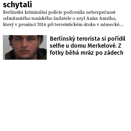
schytali
Berlínská kriminální policie podcenila nebezpečnost
odmítnutého tuniského žadatele o azyl Anise Amriho,
který v prosinci 2016 při teroristickém útoku v německé
metropoli zabil 12 lidí včetně jedné Češky. V parlamentním
vyšetřovacím výboru, který okolnosti činu objasňuje, to
Berlínský terorista si pořídil
dnes prohlásila tehdejší šéfka oddělení státní ochrany při
selfie u domu Merkelové. Z
berlínském zemském kriminálním úřadu Jutta
fotky běhá mráz po zádech
Porzuceková.