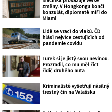
Macinka prosazuje velké
změny. V Hongkongu končí
konzulát, diplomaté míří do
Miami
Lidé se vrací do vlaků. ČD
hlásí nejvíce cestujících od
pandemie covidu
Turek si je jistý svou nevinou.
Prozradil, co mu měl říct
řidič druhého auta
Kriminalisté vyšetřují násilný
trestný čin na Valašsku