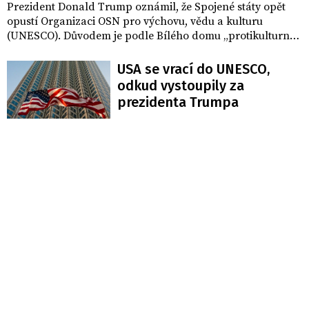
Prezident Donald Trump oznámil, že Spojené státy opět
opustí Organizaci OSN pro výchovu, vědu a kulturu
(UNESCO). Důvodem je podle Bílého domu „protikulturní
směřování“, podpora palestinských a čínských zájmů a
agendy, které jsou údajně v rozporu s americkými
USA se vrací do UNESCO,
hodnotami.
odkud vystoupily za
prezidenta Trumpa