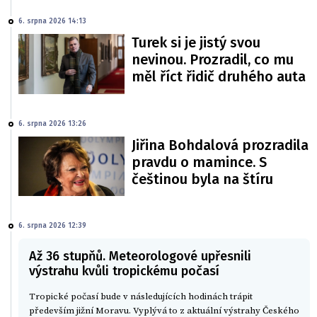
6. srpna 2026 14:13
Turek si je jistý svou
nevinou. Prozradil, co mu
měl říct řidič druhého auta
6. srpna 2026 13:26
Jiřina Bohdalová prozradila
pravdu o mamince. S
češtinou byla na štíru
6. srpna 2026 12:39
Až 36 stupňů. Meteorologové upřesnili
výstrahu kvůli tropickému počasí
Tropické počasí bude v následujících hodinách trápit
především jižní Moravu. Vyplývá to z aktuální výstrahy Českého