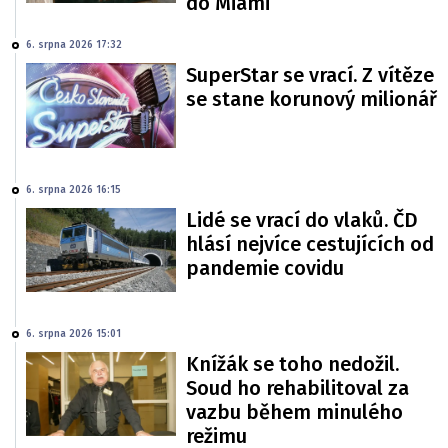
do Miami
6. srpna 2026 17:32
SuperStar se vrací. Z vítěze
se stane korunový milionář
6. srpna 2026 16:15
Lidé se vrací do vlaků. ČD
hlásí nejvíce cestujících od
pandemie covidu
6. srpna 2026 15:01
Knížák se toho nedožil.
Soud ho rehabilitoval za
vazbu během minulého
režimu