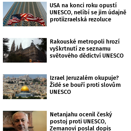
USA na konci roku opustí
UNESCO, nelíbí se jim údajně
protiizraelská rezoluce
Rakouské metropoli hrozí
vyškrtnutí ze seznamu
světového dědictví UNESCO
Izrael Jeruzalém okupuje?
Židé se bouří proti slovům
UNESCO
Netanjahu ocenil český
postoj proti UNESCO,
Zemanovi poslal dopis