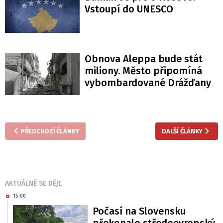
Vstoupí do UNESCO
Obnova Aleppa bude stát
miliony. Město připomíná
vybombardované Drážďany
PŘEDCHOZÍ ČLÁNKY
DALŠÍ ČLÁNKY
AKTUÁLNĚ SE DĚJE
15:00
Počasí na Slovensku
překonalo středoevropský