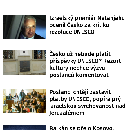
Izraelský premiér Netanjahu
ocenil Česko za kritiku
rezoluce UNESCO
Česko už nebude platit
příspěvky UNESCO? Rezort
kultury nechce výzvu
poslanců komentovat
Poslanci chtějí zastavit
platby UNESCO, popírá prý
izraelskou svrchovanost nad
Jeruzalémem
Balkán se pře o Kosovo.