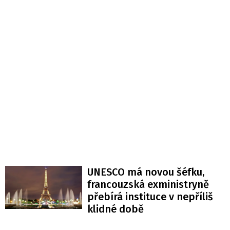
UNESCO má novou šéfku,
francouzská exministryně
přebírá instituce v nepříliš
klidné době