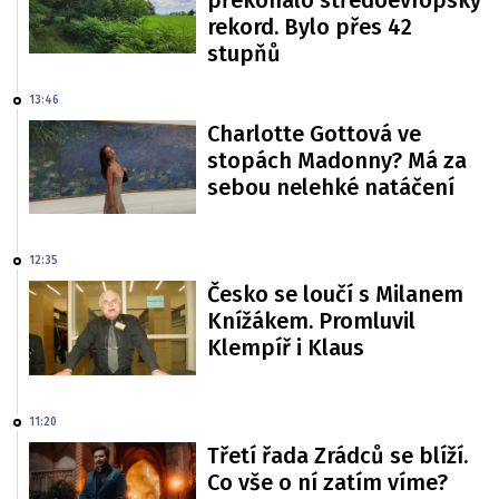
rekord. Bylo přes 42
stupňů
13:46
Charlotte Gottová ve
stopách Madonny? Má za
sebou nelehké natáčení
12:35
Česko se loučí s Milanem
Knížákem. Promluvil
Klempíř i Klaus
11:20
Třetí řada Zrádců se blíží.
Co vše o ní zatím víme?