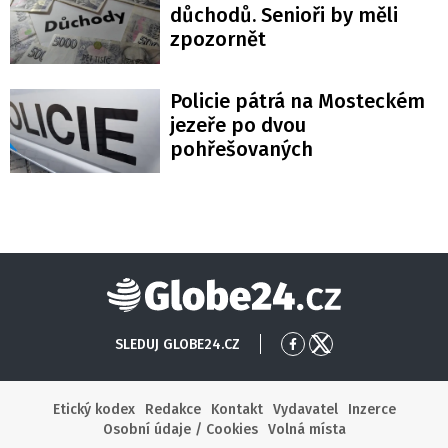
důchodů. Senioři by měli
zpozornět
Policie pátrá na Mosteckém
jezeře po dvou
pohřešovaných
Globe24
SLEDUJ GLOBE24.CZ
Přejít
Přejít
na
na
Facebook
X
Etický kodex
Redakce
Kontakt
Vydavatel
Inzerce
Osobní údaje / Cookies
Volná místa