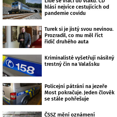
Lidé se vrací do vlaků. ČD
hlásí nejvíce cestujících od
pandemie covidu
Turek si je jistý svou nevinou.
Prozradil, co mu měl říct
řidič druhého auta
Kriminalisté vyšetřují násilný
trestný čin na Valašsku
Policejní pátrání na jezeře
Most pokračuje. Jeden člověk
se stále pohřešuje
ČSSZ mění oznámení