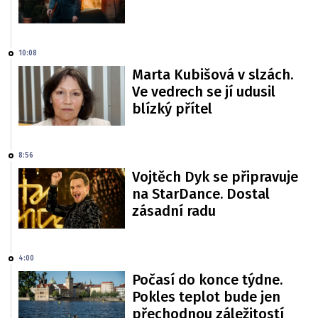
10:08
Marta Kubišová v slzách.
Ve vedrech se jí udusil
blízký přítel
8:56
Vojtěch Dyk se připravuje
na StarDance. Dostal
zásadní radu
4:00
Počasí do konce týdne.
Pokles teplot bude jen
přechodnou záležitostí